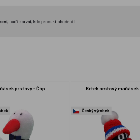
cení,
buďte první, kdo produkt ohodnotí!
ňásek prstový - Čáp
Krtek prstový maňásek 
obek
Český výrobek