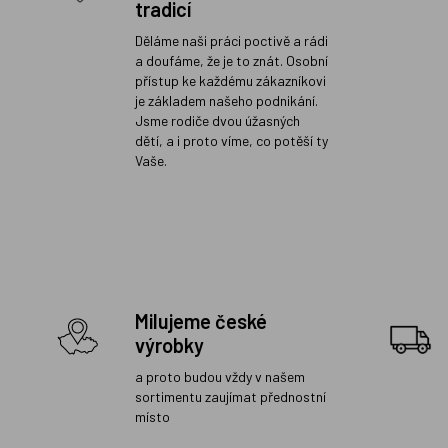
tradicí
Děláme naši práci poctivě a rádi
a doufáme, že je to znát. Osobní
přístup ke každému zákazníkovi
je základem našeho podnikání.
Jsme rodiče dvou úžasných
dětí, a i proto víme, co potěší ty
Vaše.
Milujeme české
výrobky
a proto budou vždy v našem
sortimentu zaujímat přednostní
místo