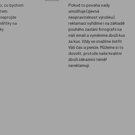
o, co bychom
Pokud to povaha vady
ětem.
umožňuje (zjevná
 neprojde
neopravitelnost výrobku),
měřítky na
reklamaci vyřídíme i na základě
ky
pouhého zaslání fotografií na
náš email a vyměníme zboží kus
za kus. Vždy se snažíme šetřit
Váš čas a peníze. Můžeme si to
dovolit, protože naše kvalitní
zboží zákazníci téměř
nereklamují.