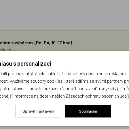
díme s výběrem (Po–Pá, 10–17 hod).
ček.cz
lasu s personalizací
žejí výhradně názory a stanoviska zákazníků. Provozovatel e-shopu D
ili procházení stránek, nabídli přizpůsobený obsah nebo reklamu 
ost, využíváme soubory cookies, které sdílíme se svými partnery pro
Zatím zde nejsou žádné dotazy. Buďte první, kdo se zeptá!
ejich nastavení upravíte odkazem "Upravit nastavení" a kdykoliv jej m
obnější informace najdete v našich
Zásadách ochrany osobních údaj
Upravit nastavení
Souhlasím