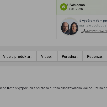
U Vás doma
11.08.2026
S výběrem Vám por
majitelé obchodu s
+420 775 247 
↓
↓
↓
↓
Více o produktu
Video
Poradna
Recenze
ého froté s vycpávkou z pružného dutého silanizovaného vlákna. Lze ho prát