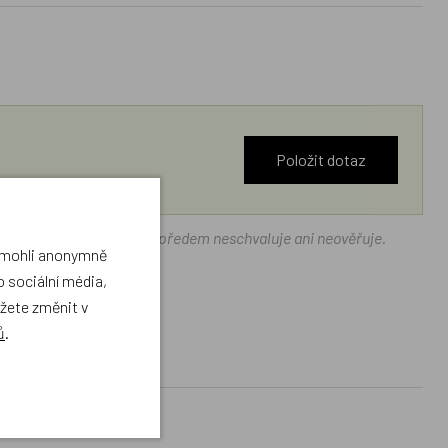
Položit dotaz
ráček.cz texty zákazníků předem neschvaluje ani neověřuje.
a mohli anonymně
 sociální média,
ůžete změnit v
ů
.