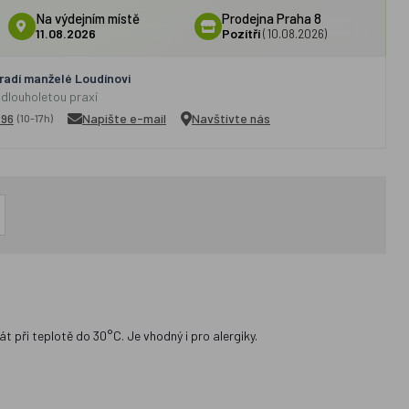
Na výdejním místě
Prodejna Praha 8
11.08.2026
Pozítří
(10.08.2026)
adí manželé Loudínovi
 dlouholetou praxí
296
Napište e-mail
Navštivte nás
(10-17h)
 při teplotě do 30°C. Je vhodný i pro alergiky.