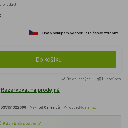
o produkt
d
Tímto nákupem podporujete české výrobky
Do košíku
Do oblíbených
Hlídací pes
Rezervovat na prodejně
8595151822066
Věk:
od 0 měsíců
Výrobce:
Noe s.r.o.
Kdy zboží dostanu?