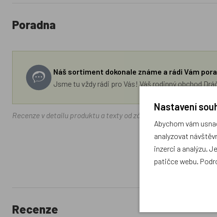
Poradna
Náš sortiment dokonale známe a rádi Vám pora
Jsme tu vždy rádi pro Vás! Váš rodinný obchod Drá
Nastavení souh
Recenze v detailu produktu a texty od zákazníků v poradně odrá
Abychom vám usnadn
analyzovat návštěvn
inzerci a analýzu. J
patičce webu. Podr
Recenze