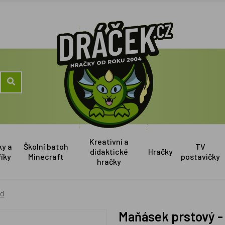
Kreativní a
ky a
Školní batoh
TV
didaktické
Hračky
říky
Minecraft
postavičky
hračky
ěd
Maňásek prstový 