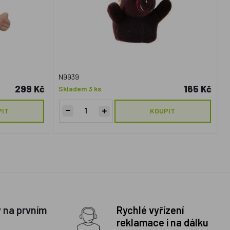
N9939
299 Kč
165 Kč
Skladem 3 ks
PIT
KOUPIT
y na prvním
Rychlé vyřízení
reklamace i na dálku