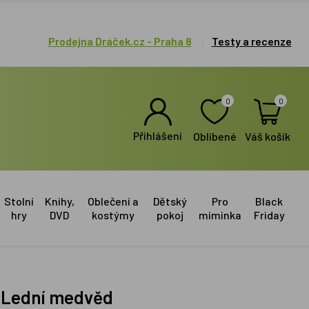
Prodejna Dráček.cz - Praha 8
Testy a recenze
0
0
Přihlášení
Oblíbené
Váš košík
Stolní
Knihy,
Oblečení a
Dětský
Pro
Black
hry
DVD
kostýmy
pokoj
miminka
Friday
- Lední medvěd