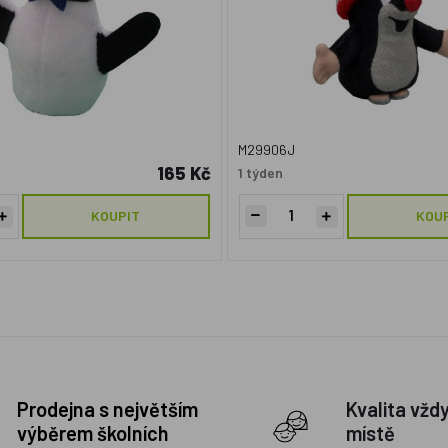
M29906J
165 Kč
1 týden
KOUPIT
KOU
Prodejna s největším
Kvalita vžd
výběrem školních
místě