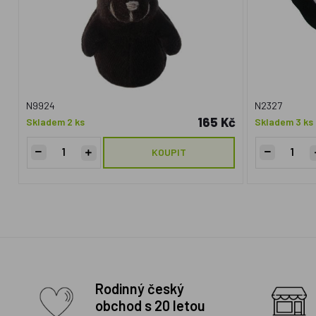
N9924
N2327
165 Kč
Skladem 2 ks
Skladem 3 ks
KOUPIT
Rodinný český
obchod s 20 letou