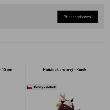
Přidat hodnocení
- 10 cm
Maňásek prstový - Koník
Český výrobek