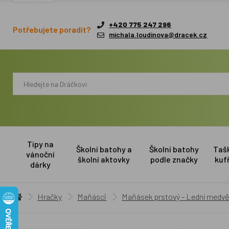
+420 775 247 296
Potřebujete poradit?
michala.loudinova@dracek.cz
Tipy na
Školní batohy a
Školní batohy
Taš
vánoční
školní aktovky
podle značky
kuf
dárky
Hračky
Maňásci
Maňásek prstový - Lední medv