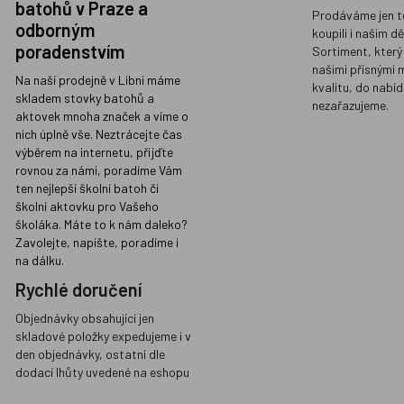
batohů v Praze a
Prodáváme jen t
odborným
koupili i našim d
poradenstvím
Sortiment, který
našimi přísnými 
Na naší prodejně v Libni máme
kvalitu, do nabíd
skladem stovky batohů a
nezařazujeme.
aktovek mnoha značek a víme o
nich úplně vše. Neztrácejte čas
výběrem na internetu, přijďte
rovnou za námi, poradíme Vám
ten nejlepší školní batoh či
školní aktovku pro Vašeho
školáka. Máte to k nám daleko?
Zavolejte, napište, poradíme i
na dálku.
Rychlé doručení
Objednávky obsahující jen
skladové položky expedujeme i v
den objednávky, ostatní dle
dodací lhůty uvedené na eshopu