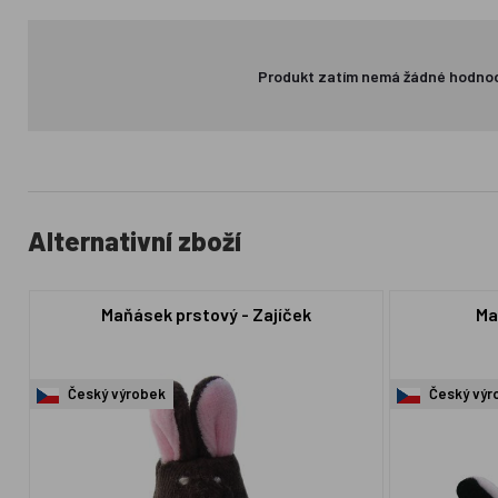
Produkt zatím nemá žádné hodno
Alternativní zboží
Maňásek prstový - Zajíček
Ma
Český výrobek
Český výr