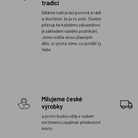
tradicí
Děláme naši práci poctivě a rádi
a doufáme, že je to znát. Osobní
přístup ke každému zákazníkovi
je základem našeho podnikání.
Jsme rodiče dvou úžasných
dětí, a i proto víme, co potěší ty
Vaše.
Milujeme české
výrobky
a proto budou vždy v našem
sortimentu zaujímat přednostní
místo