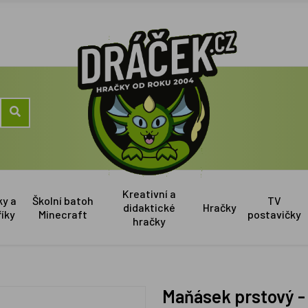
Kreativní a
ky a
Školní batoh
TV
didaktické
Hračky
říky
Minecraft
postavičky
hračky
Maňásek prstový 