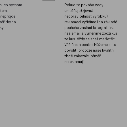
o, co bychom
Pokud to povaha vady
ětem.
umožňuje (zjevná
 neprojde
neopravitelnost výrobku),
měřítky na
reklamaci vyřídíme i na základě
ky
pouhého zaslání fotografií na
náš email a vyměníme zboží kus
za kus. Vždy se snažíme šetřit
Váš čas a peníze. Můžeme si to
dovolit, protože naše kvalitní
zboží zákazníci téměř
nereklamují.