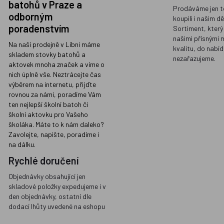
batohů v Praze a
Prodáváme jen t
odborným
koupili i našim d
poradenstvím
Sortiment, který
našimi přísnými 
Na naší prodejně v Libni máme
kvalitu, do nabíd
skladem stovky batohů a
nezařazujeme.
aktovek mnoha značek a víme o
nich úplně vše. Neztrácejte čas
výběrem na internetu, přijďte
rovnou za námi, poradíme Vám
ten nejlepší školní batoh či
školní aktovku pro Vašeho
školáka. Máte to k nám daleko?
Zavolejte, napište, poradíme i
na dálku.
Rychlé doručení
Objednávky obsahující jen
skladové položky expedujeme i v
den objednávky, ostatní dle
dodací lhůty uvedené na eshopu