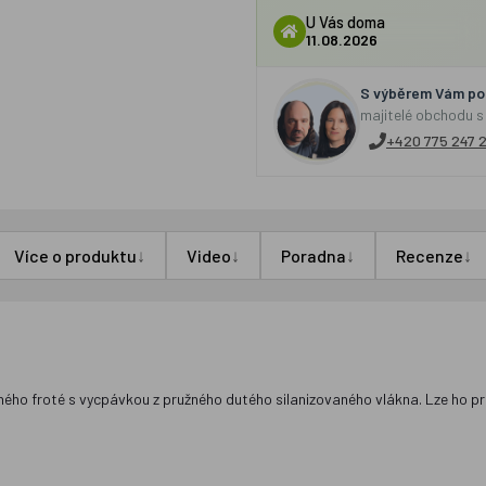
U Vás doma
11.08.2026
S výběrem Vám por
majitelé obchodu s
+420 775 247 
↓
↓
↓
↓
Více o produktu
Video
Poradna
Recenze
ého froté s vycpávkou z pružného dutého silanizovaného vlákna. Lze ho prát