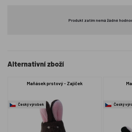
Produkt zatím nemá žádné hodno
Alternativní zboží
Maňásek prstový - Zajíček
Ma
Český výrobek
Český výr