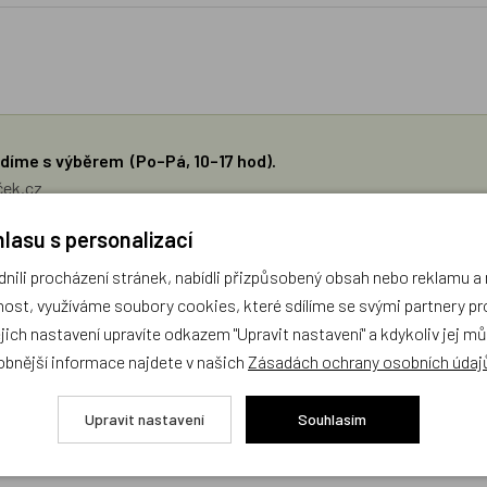
díme s výběrem (Po–Pá, 10–17 hod).
ček.cz
lasu s personalizací
žejí výhradně názory a stanoviska zákazníků. Provozovatel e-shopu D
ili procházení stránek, nabídli přizpůsobený obsah nebo reklamu 
ost, využíváme soubory cookies, které sdílíme se svými partnery pro
Zatím zde nejsou žádné dotazy. Buďte první, kdo se zeptá!
ejich nastavení upravíte odkazem "Upravit nastavení" a kdykoliv jej m
obnější informace najdete v našich
Zásadách ochrany osobních údaj
Upravit nastavení
Souhlasím