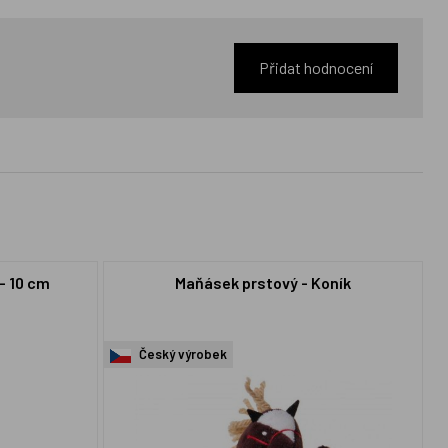
Přidat hodnocení
- 10 cm
Maňásek prstový - Koník
Český výrobek