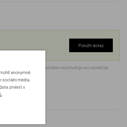
Položit dotaz
ráček.cz texty zákazníků předem neschvaluje ani neověřuje.
a mohli anonymně
 sociální média,
ůžete změnit v
ů
.