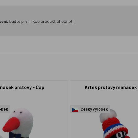
cení,
buďte první, kdo produkt ohodnotí!
ňásek prstový - Čáp
Krtek prstový maňásek 
obek
Český výrobek