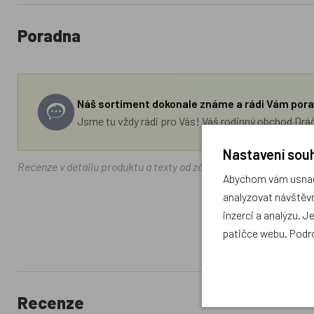
Poradna
Náš sortiment dokonale známe a rádi Vám pora
Jsme tu vždy rádi pro Vás! Váš rodinný obchod Drá
Nastavení souh
Recenze v detailu produktu a texty od zákazníků v poradně odrá
Abychom vám usnadn
analyzovat návštěvn
inzerci a analýzu. J
patičce webu. Podr
Recenze