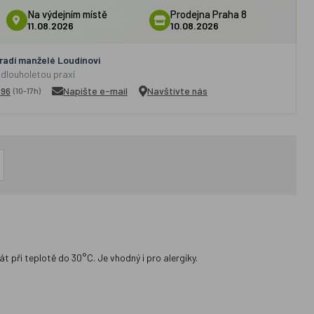
Na výdejním místě
Prodejna Praha 8
11.08.2026
10.08.2026
adí manželé Loudínovi
 dlouholetou praxí
296
Napište e-mail
Navštivte nás
(10-17h)
 při teplotě do 30°C. Je vhodný i pro alergiky.