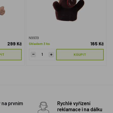
N9939
299 Kč
165 Kč
Skladem 3 ks
PIT
KOUPIT
y na prvním
Rychlé vyřízení
reklamace i na dálku