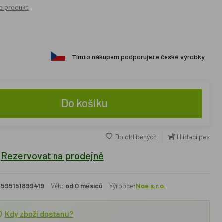
o produkt
Tímto nákupem podporujete české výrobky
Do košíku
Do oblíbených
Hlídací pes
Rezervovat na prodejně
8595151899419
Věk:
od 0 měsíců
Výrobce:
Noe s.r.o.
Kdy zboží dostanu?