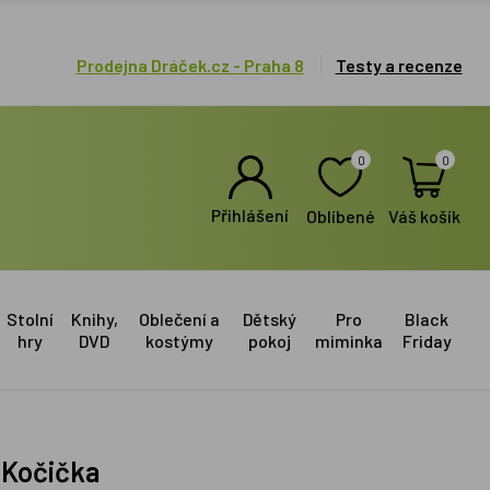
Prodejna Dráček.cz - Praha 8
Testy a recenze
0
0
Přihlášení
Oblíbené
Váš košík
Stolní
Knihy,
Oblečení a
Dětský
Pro
Black
hry
DVD
kostýmy
pokoj
miminka
Friday
- Kočička