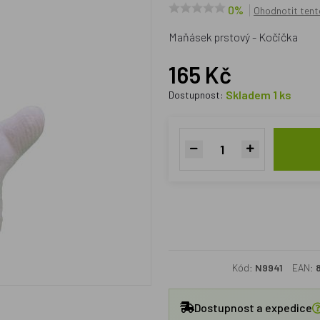
0%
Ohodnotit tent
Maňásek prstový - Kočička
165 Kč
Skladem 1 ks
Dostupnost:
Kód:
N9941
EAN:
Dostupnost a expedice