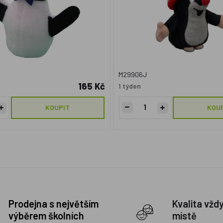
M29906J
165 Kč
1 týden
KOUPIT
KOU
Prodejna s největším
Kvalita vžd
výběrem školních
místě