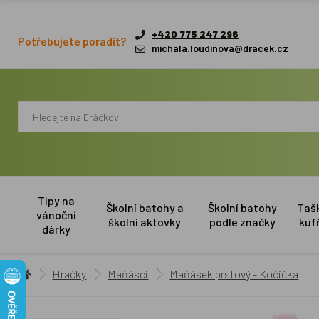
+420 775 247 296
Potřebujete poradit?
michala.loudinova@dracek.cz
Tipy na
Školní batohy a
Školní batohy
Taš
vánoční
školní aktovky
podle značky
kuf
dárky
Hračky
Maňásci
Maňásek prstový - Kočička