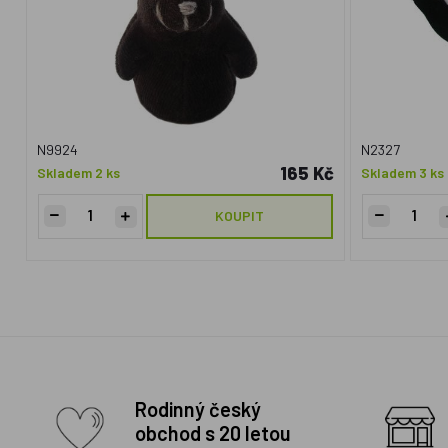
N9924
N2327
165 Kč
Skladem 2 ks
Skladem 3 ks
KOUPIT
Rodinný český
obchod s 20 letou