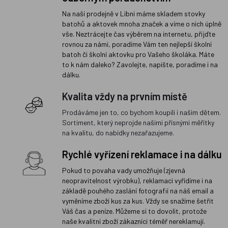
Na naší prodejně v Libni máme skladem stovky
batohů a aktovek mnoha značek a víme o nich úplně
vše. Neztrácejte čas výběrem na internetu, přijďte
rovnou za námi, poradíme Vám ten nejlepší školní
batoh či školní aktovku pro Vašeho školáka. Máte
to k nám daleko? Zavolejte, napište, poradíme i na
dálku.
Kvalita vždy na prvním místě
Prodáváme jen to, co bychom koupili i našim dětem.
Sortiment, který neprojde našimi přísnými měřítky
na kvalitu, do nabídky nezařazujeme.
Rychlé vyřízení reklamace i na dálku
Pokud to povaha vady umožňuje (zjevná
neopravitelnost výrobku), reklamaci vyřídíme i na
základě pouhého zaslání fotografií na náš email a
vyměníme zboží kus za kus. Vždy se snažíme šetřit
Váš čas a peníze. Můžeme si to dovolit, protože
naše kvalitní zboží zákazníci téměř nereklamují.