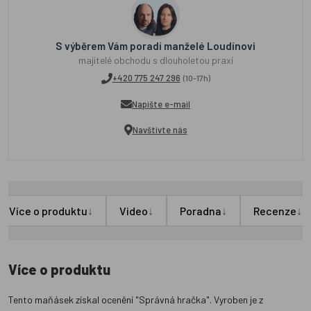
S výběrem Vám poradí manželé Loudínovi
majitelé obchodu s dlouholetou praxí
+420 775 247 296
(10-17h)
Napište e-mail
Navštivte nás
↓
↓
↓
↓
Více o produktu
Video
Poradna
Recenze
Více o produktu
Tento maňásek získal ocenění "Správná hračka". Vyroben je z