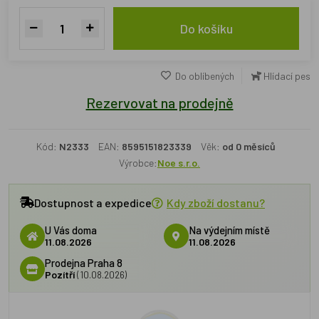
Do košíku
Do oblíbených
Hlídací pes
Rezervovat na prodejně
Kód:
N2333
EAN:
8595151823339
Věk:
od 0 měsíců
Výrobce:
Noe s.r.o.
Dostupnost a expedice
Kdy zboží dostanu?
U Vás doma
Na výdejním místě
11.08.2026
11.08.2026
Prodejna Praha 8
Pozítří
(10.08.2026)