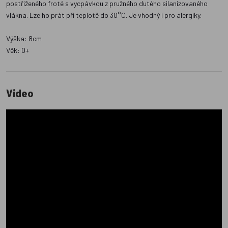
postřiženého froté s vycpávkou z pružného dutého silanizovaného
vlákna. Lze ho prát při teplotě do 30°C. Je vhodný i pro alergiky.
Výška: 8cm
Věk: 0+
Video