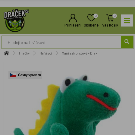
0
0
Přihlášení
Oblíbené
Váš košík
Hračky
Maňásci
Maňásek prstový - Drak
Český výrobek