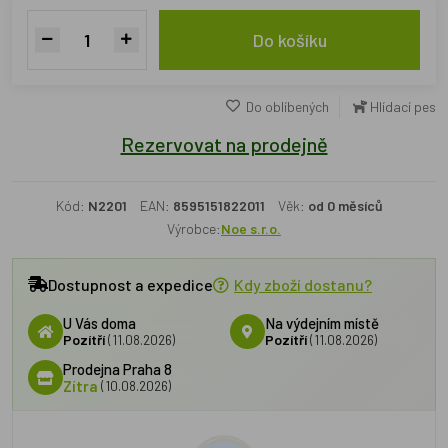
Do košíku
Do oblíbených
Hlídací pes
Rezervovat na prodejně
Kód:
N2201
EAN:
8595151822011
Věk:
od 0 měsíců
Výrobce:
Noe s.r.o.
Dostupnost a expedice
Kdy zboží dostanu?
U Vás doma
Na výdejním místě
Pozítří
(11.08.2026)
Pozítří
(11.08.2026)
Prodejna Praha 8
Zítra
(10.08.2026)