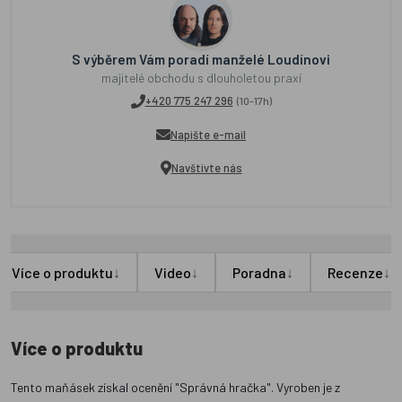
S výběrem Vám poradí manželé Loudínovi
majitelé obchodu s dlouholetou praxí
+420 775 247 296
(10-17h)
Napište e-mail
Navštivte nás
↓
↓
↓
↓
Více o produktu
Video
Poradna
Recenze
Více o produktu
Tento maňásek získal ocenění "Správná hračka". Vyroben je z