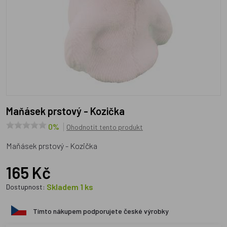
Maňásek prstový - Kozička
0%
Ohodnotit tento produkt
Maňásek prstový - Kozička
165 Kč
Skladem 1 ks
Dostupnost:
Tímto nákupem podporujete české výrobky