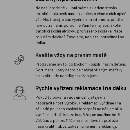
Na naší prodejně v Libni máme skladem stovky
batohů a aktovek mnoha značek a víme o nich úplně
vše. Neztrácejte čas výběrem na internetu, přijďte
rovnou za námi, poradíme Vám ten nejlepší školní
batoh či školní aktovku pro Vašeho školáka. Máte
to k nám daleko? Zavolejte, napište, poradíme i na
dálku.
Kvalita vždy na prvním místě
Prodáváme jen to, co bychom koupili i našim dětem.
Sortiment, který neprojde našimi přísnými měřítky
na kvalitu, do nabídky nezařazujeme.
Rychlé vyřízení reklamace i na dálku
Pokud to povaha vady umožňuje (zjevná
neopravitelnost výrobku), reklamaci vyřídíme i na
základě pouhého zaslání fotografií na náš email a
vyměníme zboží kus za kus. Vždy se snažíme šetřit
Váš čas a peníze. Můžeme si to dovolit, protože
naše kvalitní zboží zákazníci téměř nereklamují.