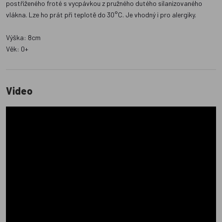
postřiženého froté s vycpávkou z pružného dutého silanizovaného
vlákna. Lze ho prát při teplotě do 30°C. Je vhodný i pro alergiky.
Výška: 8cm
Věk: 0+
Video