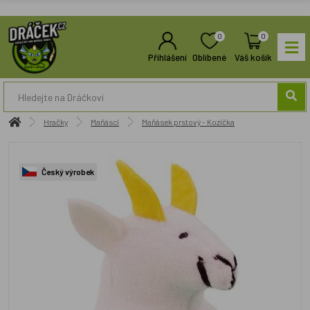
0
0
Přihlášení
Oblíbené
Váš košík
Hračky
Maňásci
Maňásek prstový - Kozička
Český výrobek