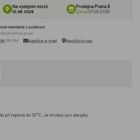
Na výdejním místě
Prodejna Praha 8
10.08.2026
Zítra
(07.08.2026)
adí manželé Loudínovi
 dlouholetou praxí
296
Napište e-mail
Navštivte nás
(10-17h)
 při teplotě do 30°C. Je vhodný i pro alergiky.