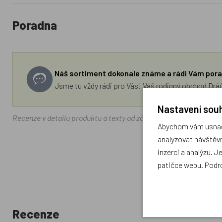
Poradna
Náš sortiment dokonale známe a rádi Vám pora
Jsme tu vždy rádi pro Vás! Váš rodinný obchod Drá
Nastavení souh
Recenze v detailu produktu a texty od zákazníků v poradně odrá
Abychom vám usnadn
analyzovat návštěvn
inzerci a analýzu. J
patičce webu. Podr
Recenze