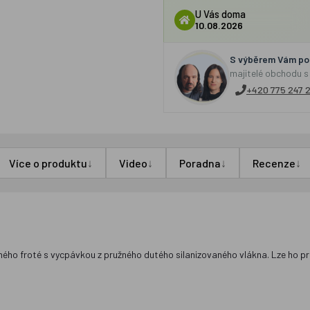
U Vás doma
10.08.2026
S výběrem Vám por
majitelé obchodu s
+420 775 247 
↓
↓
↓
↓
Více o produktu
Video
Poradna
Recenze
ého froté s vycpávkou z pružného dutého silanizovaného vlákna. Lze ho prát