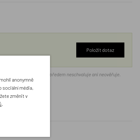
Položit dotaz
ráček.cz texty zákazníků předem neschvaluje ani neověřuje.
a mohli anonymně
 sociální média,
ůžete změnit v
ů
.