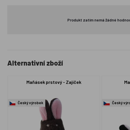
Produkt zatím nemá žádné hodno
Alternativní zboží
Maňásek prstový - Zajíček
Ma
Český výrobek
Český výr