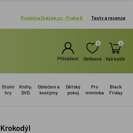
Prodejna Dráček.cz - Praha 8
Testy a recenze
0
0
Přihlášení
Oblíbené
Váš košík
Stolní
Knihy,
Oblečení a
Dětský
Pro
Black
hry
DVD
kostýmy
pokoj
miminka
Friday
- Krokodýl