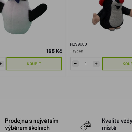
M29906J
165 Kč
1 týden
KOUPIT
KOU
Prodejna s největším
Kvalita vžd
výběrem školních
místě