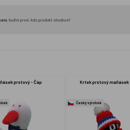
cení,
buďte první, kdo produkt ohodnotí!
ňásek prstový - Čáp
Krtek prstový maňásek 
obek
Český výrobek