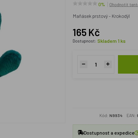
0%
Ohodnotit tent
Maňásek prstový - Krokodýl
165 Kč
Skladem 1 ks
Dostupnost:
Kód:
N9934
EAN:
Dostupnost a expedice