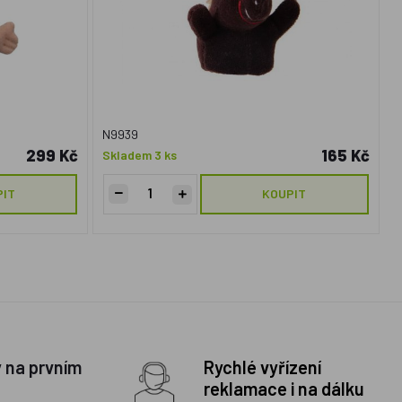
N9939
299 Kč
165 Kč
Skladem 3 ks
PIT
KOUPIT
y na prvním
Rychlé vyřízení
reklamace i na dálku