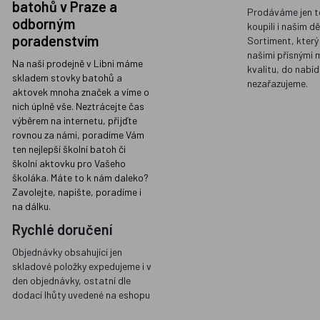
batohů v Praze a
Prodáváme jen t
odborným
koupili i našim d
poradenstvím
Sortiment, který
našimi přísnými 
Na naší prodejně v Libni máme
kvalitu, do nabíd
skladem stovky batohů a
nezařazujeme.
aktovek mnoha značek a víme o
nich úplně vše. Neztrácejte čas
výběrem na internetu, přijďte
rovnou za námi, poradíme Vám
ten nejlepší školní batoh či
školní aktovku pro Vašeho
školáka. Máte to k nám daleko?
Zavolejte, napište, poradíme i
na dálku.
Rychlé doručení
Objednávky obsahující jen
skladové položky expedujeme i v
den objednávky, ostatní dle
dodací lhůty uvedené na eshopu