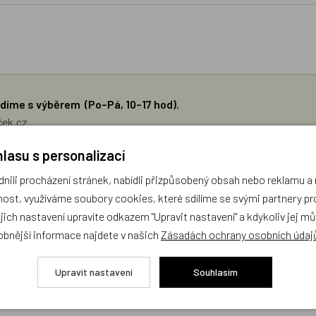
díme s výběrem (Po–Pá, 10–17 hod).
ček.cz
lasu s personalizací
žejí výhradně názory a stanoviska zákazníků. Provozovatel e-shopu D
ili procházení stránek, nabídli přizpůsobený obsah nebo reklamu 
ost, využíváme soubory cookies, které sdílíme se svými partnery pro
Zatím zde nejsou žádné dotazy. Buďte první, kdo se zeptá!
ejich nastavení upravíte odkazem "Upravit nastavení" a kdykoliv jej m
obnější informace najdete v našich
Zásadách ochrany osobních údaj
Upravit nastavení
Souhlasím