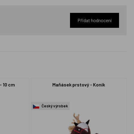
Přidat hodnocení
- 10 cm
Maňásek prstový - Koník
Český výrobek