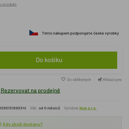
o produkt
Tímto nákupem podporujete české výrobky
Do košíku
Do oblíbených
Hlídací pes
Rezervovat na prodejně
8595151899341
Věk:
od 0 měsíců
Výrobce:
Noe s.r.o.
Kdy zboží dostanu?