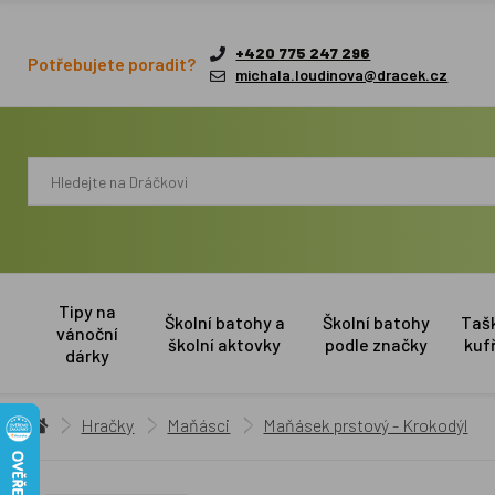
+420 775 247 296
Potřebujete poradit?
michala.loudinova@dracek.cz
Tipy na
Školní batohy a
Školní batohy
Taš
vánoční
školní aktovky
podle značky
kuf
dárky
Hračky
Maňásci
Maňásek prstový - Krokodýl