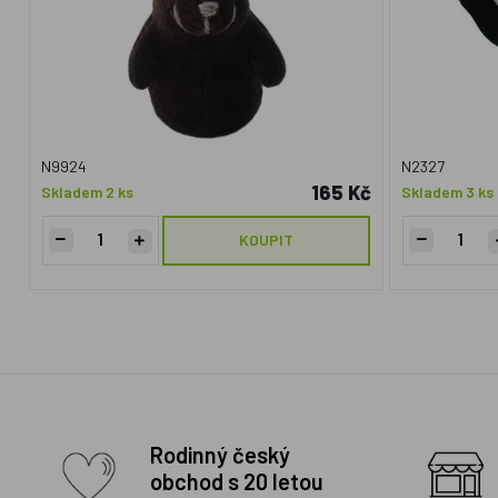
N9924
N2327
165 Kč
Skladem 2 ks
Skladem 3 ks
KOUPIT
Rodinný český
obchod s 20 letou