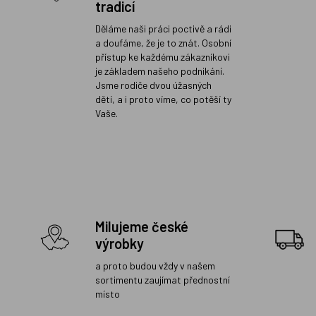
tradicí
Děláme naši práci poctivě a rádi
a doufáme, že je to znát. Osobní
přístup ke každému zákazníkovi
je základem našeho podnikání.
Jsme rodiče dvou úžasných
dětí, a i proto víme, co potěší ty
Vaše.
Milujeme české
výrobky
a proto budou vždy v našem
sortimentu zaujímat přednostní
místo