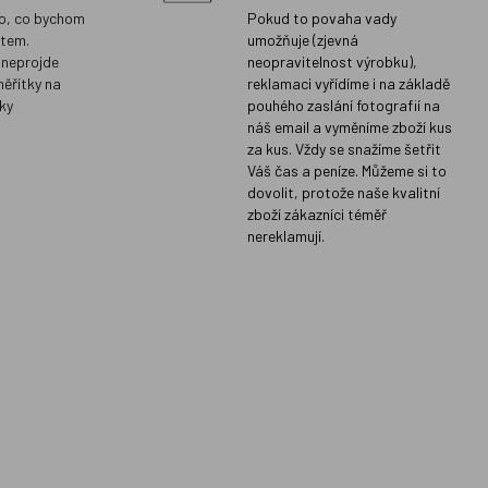
o, co bychom
Pokud to povaha vady
ětem.
umožňuje (zjevná
 neprojde
neopravitelnost výrobku),
měřítky na
reklamaci vyřídíme i na základě
ky
pouhého zaslání fotografií na
náš email a vyměníme zboží kus
za kus. Vždy se snažíme šetřit
Váš čas a peníze. Můžeme si to
dovolit, protože naše kvalitní
zboží zákazníci téměř
nereklamují.