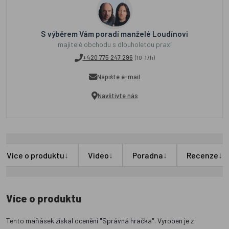
S výběrem Vám poradí manželé Loudínovi
majitelé obchodu s dlouholetou praxí
+420 775 247 296
(10-17h)
Napište e-mail
Navštivte nás
↓
↓
↓
↓
Více o produktu
Video
Poradna
Recenze
Více o produktu
Tento maňásek získal ocenění "Správná hračka". Vyroben je z