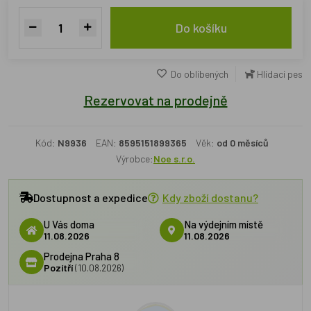
Do košíku
Do oblíbených
Hlídací pes
Rezervovat na prodejně
Kód:
N9936
EAN:
8595151899365
Věk:
od 0 měsíců
Výrobce:
Noe s.r.o.
Dostupnost a expedice
Kdy zboží dostanu?
U Vás doma
Na výdejním místě
11.08.2026
11.08.2026
Prodejna Praha 8
Pozítří
(10.08.2026)