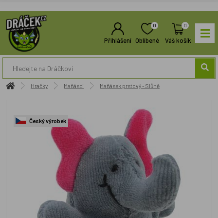
0
0
Přihlášení
Oblíbené
Váš košík
Hračky
Maňásci
Maňásek prstový - Slůně
Český výrobek