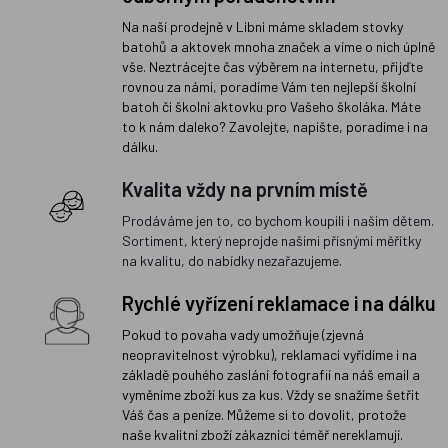
Na naší prodejně v Libni máme skladem stovky
batohů a aktovek mnoha značek a víme o nich úplně
vše. Neztrácejte čas výběrem na internetu, přijďte
rovnou za námi, poradíme Vám ten nejlepší školní
batoh či školní aktovku pro Vašeho školáka. Máte
to k nám daleko? Zavolejte, napište, poradíme i na
dálku.
Kvalita vždy na prvním místě
Prodáváme jen to, co bychom koupili i našim dětem.
Sortiment, který neprojde našimi přísnými měřítky
na kvalitu, do nabídky nezařazujeme.
Rychlé vyřízení reklamace i na dálku
Pokud to povaha vady umožňuje (zjevná
neopravitelnost výrobku), reklamaci vyřídíme i na
základě pouhého zaslání fotografií na náš email a
vyměníme zboží kus za kus. Vždy se snažíme šetřit
Váš čas a peníze. Můžeme si to dovolit, protože
naše kvalitní zboží zákazníci téměř nereklamují.