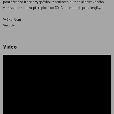
postřiženého froté s vycpávkou z pružného dutého silanizovaného
vlákna. Lze ho prát při teplotě do 30°C. Je vhodný i pro alergiky.
Výška: 8cm
Věk: 0+
Video