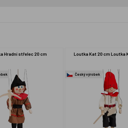
a Hradní střelec 20 cm
Loutka Kat 20 cm Loutka 
obek
Český výrobek