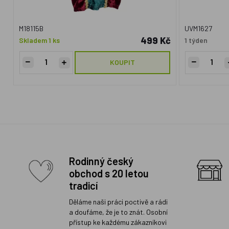
M18115B
UVM1627
499 Kč
Skladem 1 ks
1 týden
KOUPIT
Rodinný český
obchod s 20 letou
tradicí
Děláme naši práci poctivě a rádi
a doufáme, že je to znát. Osobní
přístup ke každému zákazníkovi