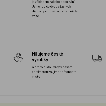
je základem našeho podnikání.
Jsme rodiče dvou úžasných
dětí, a i proto víme, co potěší ty
Vaše.
Milujeme české
výrobky
a proto budou vždy v našem
sortimentu zaujímat přednostní
místo