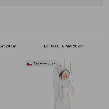
Kat 20 cm
Loutka Bílá Paní 20 cm
Český výrobek