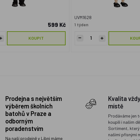
UVM1628
599 Kč
1 týden
KOUPIT
KOU
Prodejna s největším
Kvalita vžd
výběrem školních
místě
batohů v Praze a
Prodáváme jen t
odborným
koupili i našim d
poradenstvím
Sortiment, který
našimi přísnými 
Na naší prodejně v Libni máme