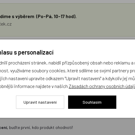
díme s výběrem (Po–Pá, 10–17 hod).
ček.cz
žejí výhradně názory a stanoviska zákazníků. Provozovatel e-shopu D
lasu s personalizací
ili procházení stránek, nabídli přizpůsobený obsah nebo reklamu 
Zatím zde nejsou žádné dotazy. Buďte první, kdo se zeptá!
ost, využíváme soubory cookies, které sdílíme se svými partnery pro
ejich nastavení upravíte odkazem "Upravit nastavení" a kdykoliv jej m
obnější informace najdete v našich
Zásadách ochrany osobních údaj
Upravit nastavení
Souhlasím
cení,
buďte první, kdo produkt ohodnotí!