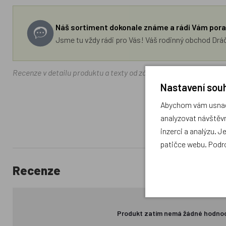
Náš sortiment dokonale známe a rádi Vám pora
Jsme tu vždy rádi pro Vás! Váš rodinný obchod Drá
Recenze v detailu produktu a texty od zákazníků v poradně odrá
Nastavení souh
Abychom vám usnadn
analyzovat návštěvn
inzerci a analýzu. J
patičce webu. Podr
Recenze
Produkt zatím nemá žádné hodno