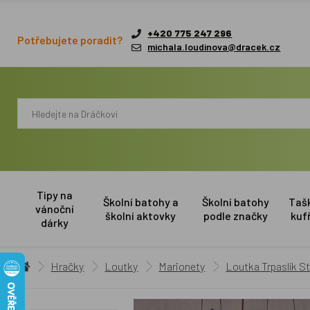
+420 775 247 296
Potřebujete poradit?
michala.loudinova@dracek.cz
Tipy na
Školní batohy a
Školní batohy
Taš
vánoční
školní aktovky
podle značky
kuf
dárky
Hračky
Loutky
Marionety
Loutka Trpaslík St