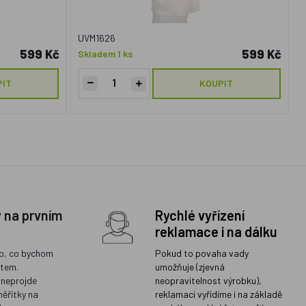
UVM1626
599 Kč
599 Kč
Skladem 1 ks
PIT
KOUPIT
y na prvním
Rychlé vyřízení
reklamace i na dálku
o, co bychom
Pokud to povaha vady
ětem.
umožňuje (zjevná
 neprojde
neopravitelnost výrobku),
měřítky na
reklamaci vyřídíme i na základě