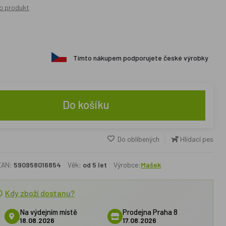
o produkt
Tímto nákupem podporujete české výrobky
Do košíku
Do oblíbených
Hlídací pes
EAN:
590958016854
Věk:
od 5 let
Výrobce:
Mašek
Kdy zboží dostanu?
Na výdejním místě
Prodejna Praha 8
18.08.2026
17.08.2026