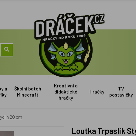
Kreativní a
ky a
Školní batoh
TV
didaktické
Hračky
říky
Minecraft
postavičky
hračky
ydlín 20 cm
Loutka Trpaslík S