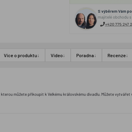
S výběrem Vám por
majitelé obchodu s
+420 775 247 
↓
↓
↓
↓
Více o produktu
Video
Poradna
Recenze
kterou můžete přikoupit k Velkému královskému divadlu. Můžete vytvářet vla