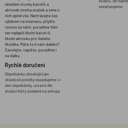
kvalitu, do nabíd
skladem stovky batohů a
nezařazujeme.
aktovek mnoha značek a víme o
nich úplně vše. Neztrácejte čas
výběrem na internetu, přijďte
rovnou za námi, poradíme Vám
ten nejlepší školní batoh či
školní aktovku pro Vašeho
školáka. Máte to k nám daleko?
Zavolejte, napište, poradíme i
na dálku.
Rychlé doručení
Objednávky obsahující jen
skladové položky expedujeme i v
den objednávky, ostatní dle
dodací lhůty uvedené na eshopu