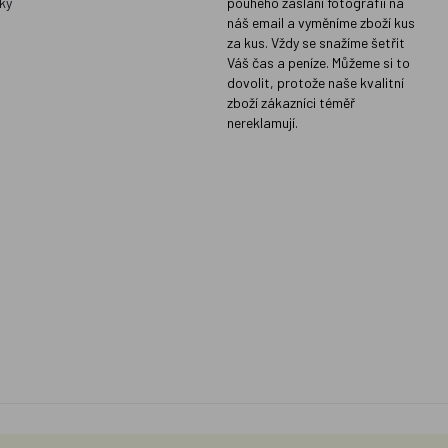
ky
pouhého zaslání fotografií na
náš email a vyměníme zboží kus
za kus. Vždy se snažíme šetřit
Váš čas a peníze. Můžeme si to
dovolit, protože naše kvalitní
zboží zákazníci téměř
nereklamují.