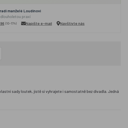
adí manželé Loudínovi
 dlouholetou praxí
296
Napište e-mail
Navštivte nás
(10-17h)
stní sady loutek, jistě si vyhrajete i samostatně bez divadla. Jedná