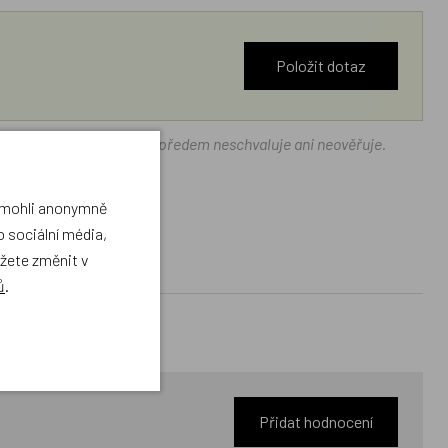
Položit dotaz
ráček.cz texty zákazníků předem neschvaluje ani neověřuje.
a mohli anonymně
 sociální média,
ůžete změnit v
ů
.
Přidat hodnocení