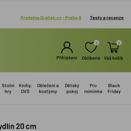
Prodejna Dráček.cz - Praha 8
Testy a recenze
0
0
Přihlášení
Oblíbené
Váš košík
Stolní
Knihy,
Oblečení a
Dětský
Pro
Black
hry
DVD
kostýmy
pokoj
miminka
Friday
tydlín 20 cm