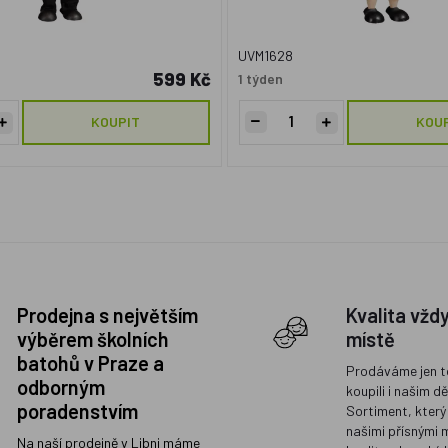
UVM1628
599 Kč
1 týden
KOUPIT
KOU
Prodejna s největším
Kvalita vžd
výběrem školních
místě
batohů v Praze a
Prodáváme jen t
odborným
koupili i našim d
poradenstvím
Sortiment, který
našimi přísnými 
Na naší prodejně v Libni máme