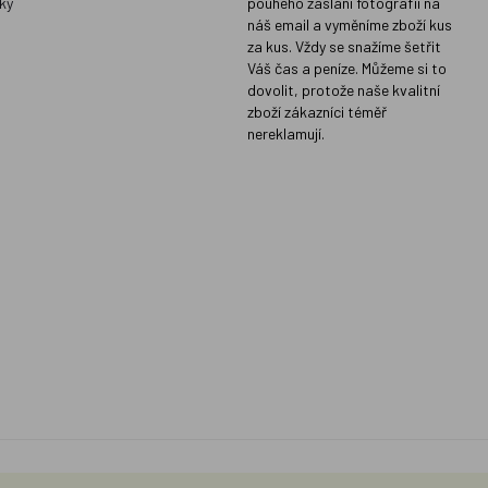
ky
pouhého zaslání fotografií na
náš email a vyměníme zboží kus
za kus. Vždy se snažíme šetřit
Váš čas a peníze. Můžeme si to
dovolit, protože naše kvalitní
zboží zákazníci téměř
nereklamují.