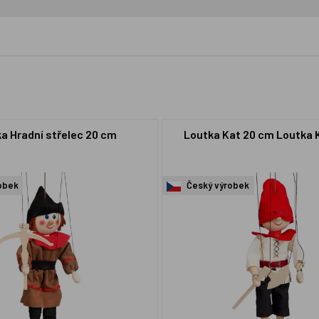
a Hradní střelec 20 cm
Loutka Kat 20 cm Loutka 
obek
Český výrobek