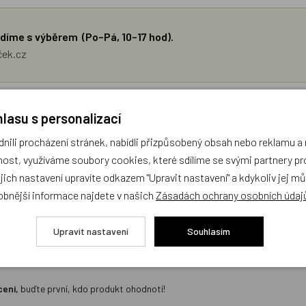
díme s výběrem (Po–Pá, 10–17 hod).
ček.cz
žejí výhradně názory a stanoviska zákazníků. Provozovatel e-shopu D
lasu s personalizací
ili procházení stránek, nabídli přizpůsobený obsah nebo reklamu 
Zatím zde nejsou žádné dotazy. Buďte první, kdo se zeptá!
ost, využíváme soubory cookies, které sdílíme se svými partnery pro
ejich nastavení upravíte odkazem "Upravit nastavení" a kdykoliv jej m
obnější informace najdete v našich
Zásadách ochrany osobních údaj
Upravit nastavení
Souhlasím
cení,
buďte první, kdo produkt ohodnotí!