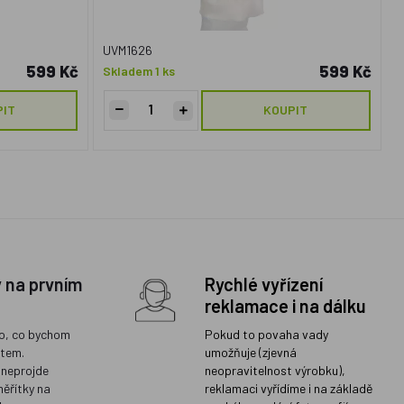
UVM1626
599 Kč
599 Kč
Skladem 1 ks
PIT
KOUPIT
y na prvním
Rychlé vyřízení
reklamace i na dálku
o, co bychom
Pokud to povaha vady
ětem.
umožňuje (zjevná
 neprojde
neopravitelnost výrobku),
měřítky na
reklamaci vyřídíme i na základě