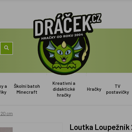
Kreativní a
ky a
Školní batoh
TV
didaktické
Hračky
říky
Minecraft
postavičky
hračky
 20 cm
Loutka Loupežník