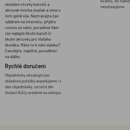
kvalitu, do nabíd
skladem stovky batohů a
nezařazujeme.
aktovek mnoha značek a víme o
nich úplně vše. Neztrácejte čas
výběrem na internetu, přijďte
rovnou za námi, poradíme Vám
ten nejlepší školní batoh či
školní aktovku pro Vašeho
školáka. Máte to k nám daleko?
Zavolejte, napište, poradíme i
na dálku.
Rychlé doručení
Objednávky obsahující jen
skladové položky expedujeme i v
den objednávky, ostatní dle
dodací lhůty uvedené na eshopu