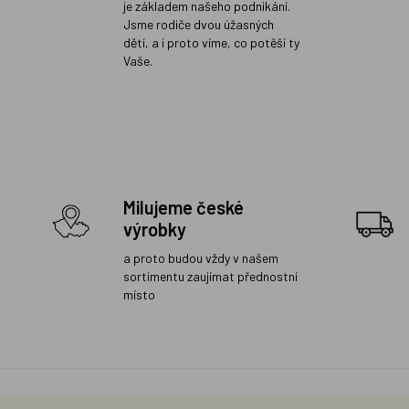
je základem našeho podnikání.
Jsme rodiče dvou úžasných
dětí, a i proto víme, co potěší ty
Vaše.
Milujeme české
výrobky
a proto budou vždy v našem
sortimentu zaujímat přednostní
místo