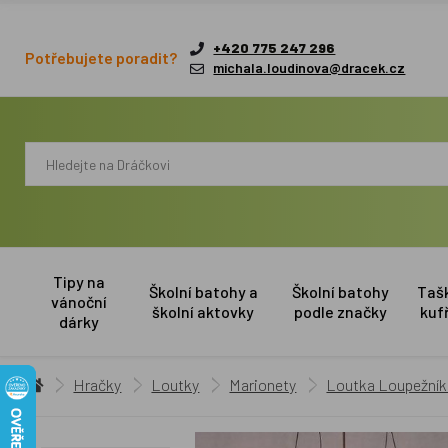
+420 775 247 296
Potřebujete poradit?
michala.loudinova@dracek.cz
Tipy na
Školní batohy a
Školní batohy
Taš
vánoční
školní aktovky
podle značky
kuf
dárky
Hračky
Loutky
Marionety
Loutka Loupežník