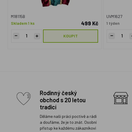
M18115B
UVM1627
499 Kč
Skladem 1 ks
1 týden
KOUPIT
Rodinný český
obchod s 20 letou
tradicí
Děláme naši práci poctivě a rádi
a doufáme, že je to znát. Osobní
přístup ke každému zákazníkovi