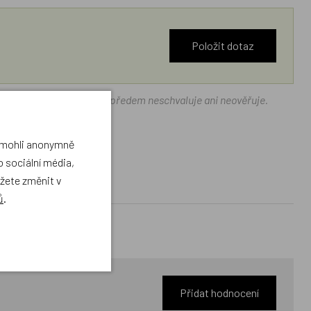
Položit dotaz
ráček.cz texty zákazníků předem neschvaluje ani neověřuje.
a mohli anonymně
 sociální média,
ůžete změnit v
ů
.
Přidat hodnocení