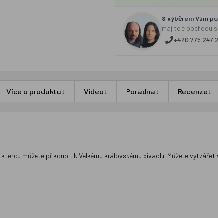
S výběrem Vám por
majitelé obchodu s
+420 775 247 
↓
↓
↓
↓
Více o produktu
Video
Poradna
Recenze
kterou můžete přikoupit k Velkému královskému divadlu. Můžete vytvářet vla