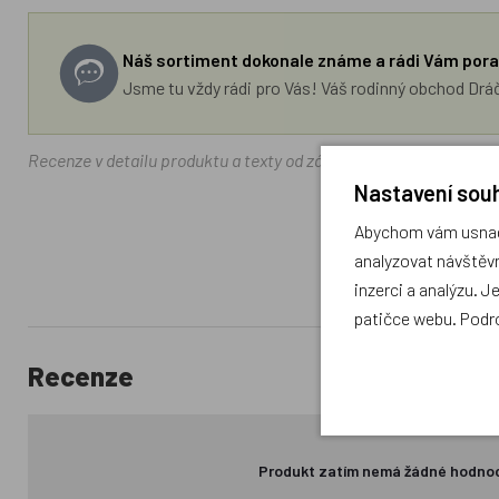
Náš sortiment dokonale známe a rádi Vám pora
Jsme tu vždy rádi pro Vás! Váš rodinný obchod Drá
Recenze v detailu produktu a texty od zákazníků v poradně odrá
Nastavení souh
Abychom vám usnadn
analyzovat návštěvn
inzerci a analýzu. J
patičce webu. Podr
Recenze
Produkt zatím nemá žádné hodno