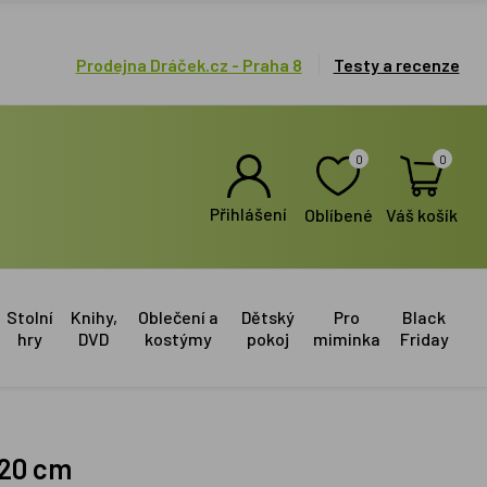
Prodejna Dráček.cz - Praha 8
Testy a recenze
0
0
Přihlášení
Oblíbené
Váš košík
Stolní
Knihy,
Oblečení a
Dětský
Pro
Black
hry
DVD
kostýmy
pokoj
miminka
Friday
 20 cm