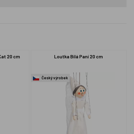
Kat 20 cm
Loutka Bílá Paní 20 cm
Český výrobek