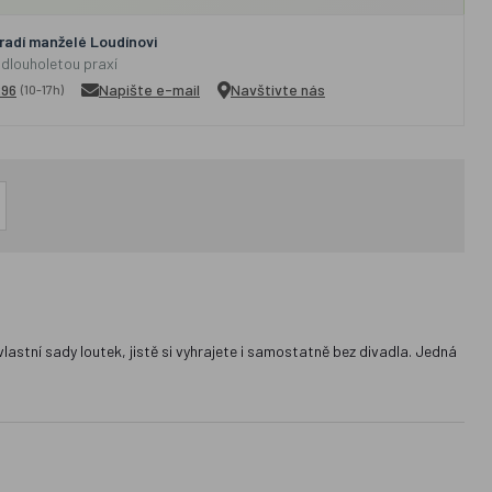
adí manželé Loudínovi
 dlouholetou praxí
296
Napište e-mail
Navštivte nás
(10-17h)
stní sady loutek, jistě si vyhrajete i samostatně bez divadla. Jedná