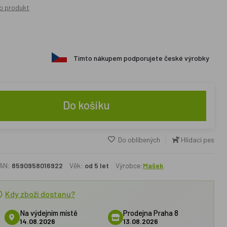
o produkt
Tímto nákupem podporujete české výrobky
Do košíku
Do oblíbených
Hlídací pes
AN:
8590958016922
Věk:
od 5 let
Výrobce:
Mašek
Kdy zboží dostanu?
Na výdejním místě
Prodejna Praha 8
14.08.2026
13.08.2026