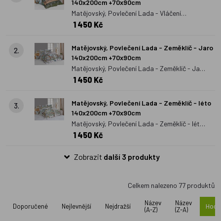
140x200cm +70x90cm
Matějovský, Povlečení Lada - Vláčení
1 450 Kč
140x200cm +70x90cm
Matějovský, Povlečení Lada - Zeměklíč - Jaro
2.
140x200cm +70x90cm
Matějovský, Povlečení Lada - Zeměklíč - Jaro
1 450 Kč
140x200cm +70x90cm
Matějovský, Povlečení Lada - Zeměklíč - léto
3.
140x200cm +70x90cm
Matějovský, Povlečení Lada - Zeměklíč - léto
1 450 Kč
140x200cm +70x90cm
Zobrazit
další 3 produkty
Celkem nalezeno
77
produktů
Název
Název
Doporučené
Nejlevnější
Nejdražší
Hodn
(A-Z)
(Z-A)