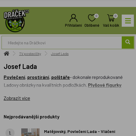
0
0
Přihlášení
Oblíbené
Váš košík
TV postavičky
Josef Lada
Josef Lada
Povlečení
,
prostírání
,
polštáře
- dokonale reprodukované
Ladovy obrázky na kvalitních podložkách.
Plyšové figurky
překvapivě shodné s výtvarným záměrem Josefa Lady. Dnes již
Zobrazit více
klasické
knihy
a
leporela
.
Nejprodávanější produkty
Matějovský, Povlečení Lada - Vláčení
1.