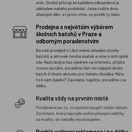
znát. Osobní přístup ke každému zákazníkovi je
základem našeho podnikání. Jsme rodiče dvou
úžasných dětí, a i proto víme, co potěší ty Vaše.
Prodejna s největším výběrem
školních batohů v Praze a
odborným poradenstvím
Na naší prodejně v Libni máme skladem stovky
batohů a aktovek mnoha značek a víme o nich úplně
vše. Neztrácejte čas výběrem na internetu, přijďte
rovnou za námi, poradíme Vám ten nejlepší školní
batoh či školní aktovku pro Vašeho školáka. Máte
to k nám daleko? Zavolejte, napište, poradíme i na
dálku.
Kvalita vždy na prvním místě
Prodáváme jen to, co bychom koupili i našim dětem.
Sortiment, který neprojde našimi přísnými měřítky
na kvalitu, do nabídky nezařazujeme.
Rychlé vyřízení reklamace i na dálku