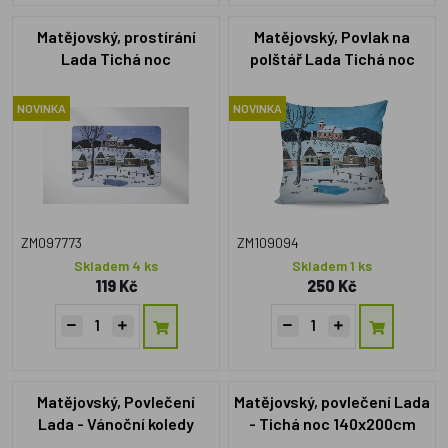
Matějovský, prostírání
Matějovský, Povlak na
Lada Tichá noc
polštář Lada Tichá noc
40x40
NOVINKA
NOVINKA
ZM097773
ZM109094
Skladem 4 ks
Skladem 1 ks
119 Kč
250 Kč
Matějovský, Povlečení
Matějovský, povlečení Lada
Lada - Vánoční koledy
- Tichá noc 140x200cm
140x200cm +70x90cm
+70x90cm