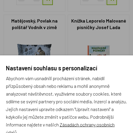
Matějovský, Povlak na
Knížka Leporelo Malované
polštář Vodník v zimě
písničky Josef Lada
33x50
Nastavení souhlasu s personalizací
Abychom vám usnadnili procházení stránek, nabídli
ZM5930
TD10405004
přizpůsobený obsah nebo reklamu a mohli anonymně
Skladem 1 ks
Skladem 5 ks
analyzovat návštěvnost, využíváme soubory cookies, které
250 Kč
129 Kč
sdílíme se svými partnery pro sociální média, inzerci a analýzu.
Jejich nastavení upravíte odkazem "Upravit nastavení" a
kdykoliv jej můžete změnit v patičce webu. Podrobnější
informace najdete v našich
Zásadách ochrany osobních
Zdravá lahev 0,7l a Zdravá
ZDRAVÁ LAHEV 0,7l Lada -
údajů
.