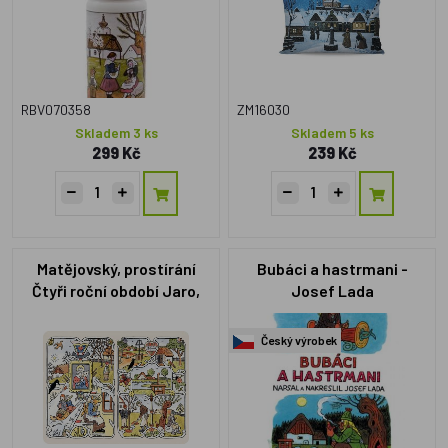
RBV070358
ZM16030
Skladem 3 ks
Skladem 5 ks
299 Kč
239 Kč
Matějovský, prostírání
Bubáci a hastrmani -
Čtyři roční období Jaro,
Josef Lada
Léto
Český výrobek