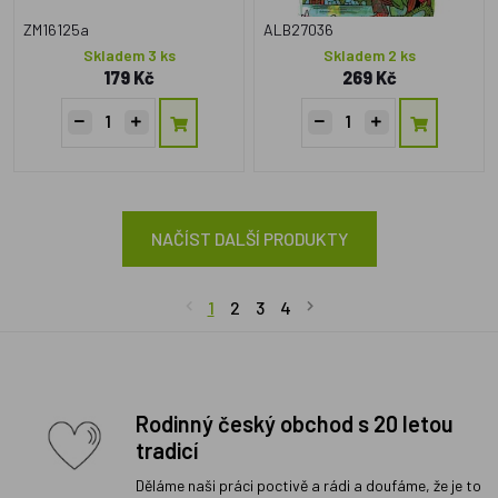
ZM16125a
ALB27036
Skladem 3 ks
Skladem 2 ks
179 Kč
269 Kč
NAČÍST DALŠÍ PRODUKTY
1
2
3
4
Rodinný český obchod s 20 letou
tradicí
Děláme naši práci poctivě a rádi a doufáme, že je to