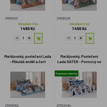
ZM08103
ZM08028
Skladem 2 ks
Skladem 2 ks
1 450 Kč
1 450 Kč
Matějovský, povlečení Lada
Matějovský, Povlečení
- Mikuláš anděl a čert
Lada SATÉN - Ponocný se
140x200cm +70x90cm
psem 140x200cm
+70x90cm
Doprava zdarma
ZM08066
ZM15248s