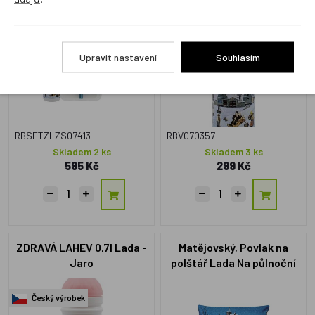
sváča set Lada - Sáňkující
Sáňkující děti
děti limit. Edice
Český výrobek
Upravit nastavení
Souhlasím
RBSETZLZS07413
RBV070357
Skladem 2 ks
Skladem 3 ks
595 Kč
299 Kč
ZDRAVÁ LAHEV 0,7l Lada -
Matějovský, Povlak na
Jaro
polštář Lada Na půlnoční
33x50
Český výrobek