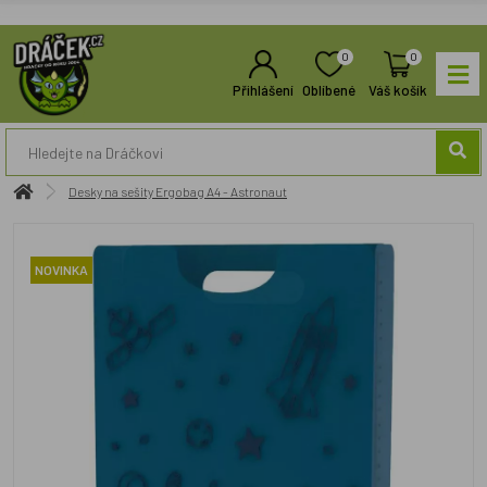
0
0
Přihlášení
Oblíbené
Váš košík
Desky na sešity Ergobag A4 - Astronaut
NOVINKA