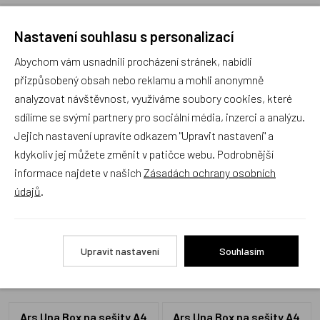
Nastavení souhlasu s personalizací
Abychom vám usnadnili procházení stránek, nabídli
Recenze
přizpůsobený obsah nebo reklamu a mohli anonymně
analyzovat návštěvnost, využíváme soubory cookies, které
sdílíme se svými partnery pro sociální média, inzerci a analýzu.
Produkt zatím nemá žádné hodnocení,
buďte první, kdo
produkt ohodnotí!
Jejich nastavení upravíte odkazem "Upravit nastavení" a
kdykoliv jej můžete změnit v patičce webu. Podrobnější
Přidat hodnocení
informace najdete v našich
Zásadách ochrany osobních
údajů
.
Upravit nastavení
Souhlasím
Alternativní zboží
Ars Una Box na sešity A4
Ars Una Box na sešity A4