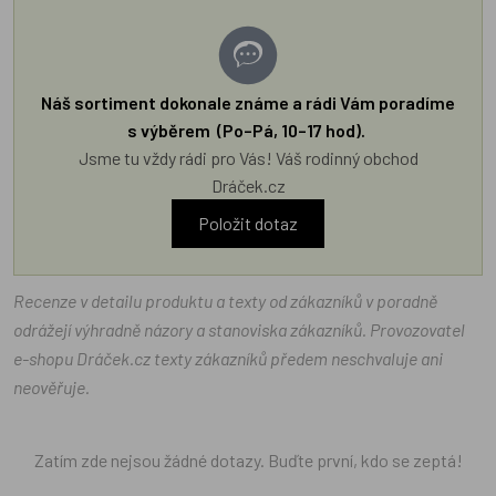
Náš sortiment dokonale známe a rádi Vám poradíme
s výběrem (Po–Pá, 10–17 hod).
Jsme tu vždy rádi pro Vás! Váš rodinný obchod
Dráček.cz
Položit dotaz
Recenze v detailu produktu a texty od zákazníků v poradně
odrážejí výhradně názory a stanoviska zákazníků. Provozovatel
e-shopu Dráček.cz texty zákazníků předem neschvaluje ani
neověřuje.
Zatím zde nejsou žádné dotazy. Buďte první, kdo se zeptá!