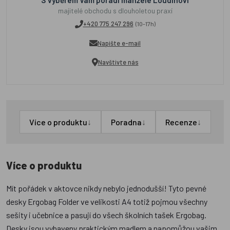
S výběrem Vám poradí manželé Loudínovi
majitelé obchodu s dlouholetou praxí
+420 775 247 296
(10-17h)
Napište e-mail
Navštivte nás
↓
↓
↓
Více o produktu
Poradna
Recenze
Více o produktu
Mít pořádek v aktovce nikdy nebylo jednodušší! Tyto pevné
desky Ergobag Folder ve velikosti A4 totiž pojmou všechny
sešity i učebnice a pasují do všech školních tašek Ergobag.
Desky jsou vybaveny praktickým madlem a napomůžou vašim