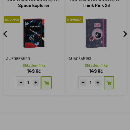
Space Explorer
Think Pink 26
NOVINKA
NOVINKA
AU50855520
AU50855193
Skladem 1 ks
Skladem 1 ks
149 Kč
149 Kč