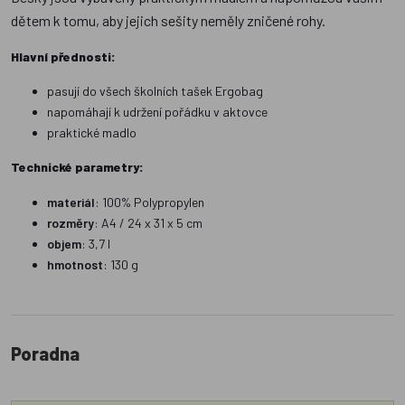
dětem k tomu, aby jejich sešity neměly zničené rohy.
Hlavní přednosti:
pasují do všech školních tašek Ergobag
napomáhají k udržení pořádku v aktovce
praktické madlo
Technické parametry:
materiál
: 100% Polypropylen
rozměry
: A4 / 24 x 31 x 5 cm
objem
: 3,7 l
hmotnost
: 130 g
Poradna