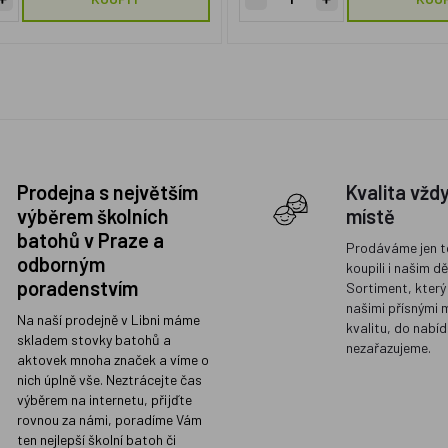
Prodejna s největším
Kvalita vžd
výběrem školních
místě
batohů v Praze a
Prodáváme jen t
odborným
koupili i našim d
poradenstvím
Sortiment, který
našimi přísnými 
Na naší prodejně v Libni máme
kvalitu, do nabíd
skladem stovky batohů a
nezařazujeme.
aktovek mnoha značek a víme o
nich úplně vše. Neztrácejte čas
výběrem na internetu, přijďte
rovnou za námi, poradíme Vám
ten nejlepší školní batoh či