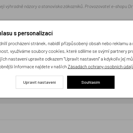
žejí výhradně názory a stanoviska zákazníků. Provozovatel e-shopu D
Zatím zde nejsou žádné dotazy. Buďte první, kdo se zeptá!
lasu s personalizací
ili procházení stránek, nabídli přizpůsobený obsah nebo reklamu 
ost, využíváme soubory cookies, které sdílíme se svými partnery pro
ejich nastavení upravíte odkazem "Upravit nastavení" a kdykoliv jej m
obnější informace najdete v našich
Zásadách ochrany osobních údaj
Upravit nastavení
Souhlasím
cení,
buďte první, kdo produkt ohodnotí!