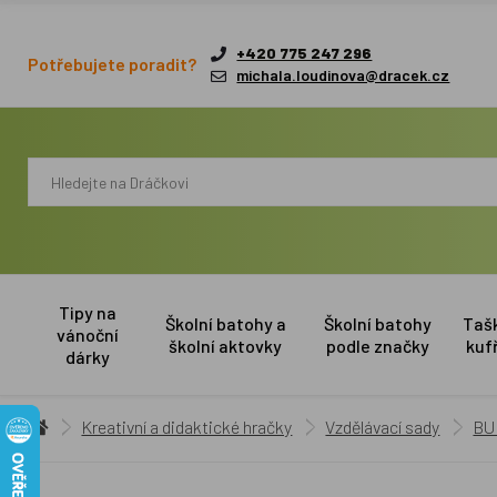
+420 775 247 296
Potřebujete poradit?
michala.loudinova@dracek.cz
Tipy na
Školní batohy a
Školní batohy
Taš
vánoční
školní aktovky
podle značky
kuf
dárky
Kreativní a didaktické hračky
Vzdělávací sady
BUK