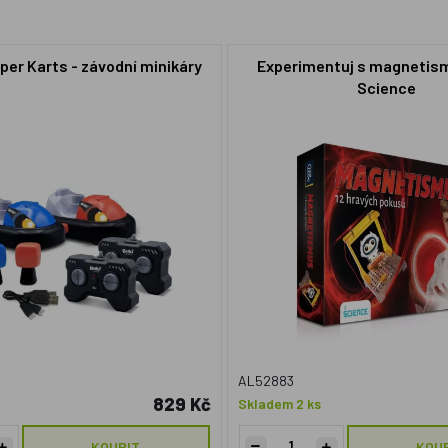
per Karts - závodní minikáry
Experimentuj s magnetism
Science
AL52883
829 Kč
Skladem 2 ks
KOUPIT
KOU