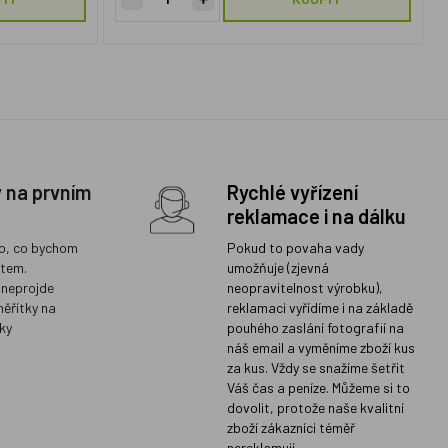
y na prvním
Rychlé vyřízení
reklamace i na dálku
o, co bychom
Pokud to povaha vady
ětem.
umožňuje (zjevná
 neprojde
neopravitelnost výrobku),
měřítky na
reklamaci vyřídíme i na základě
ky
pouhého zaslání fotografií na
náš email a vyměníme zboží kus
za kus. Vždy se snažíme šetřit
Váš čas a peníze. Můžeme si to
dovolit, protože naše kvalitní
zboží zákazníci téměř
nereklamují.