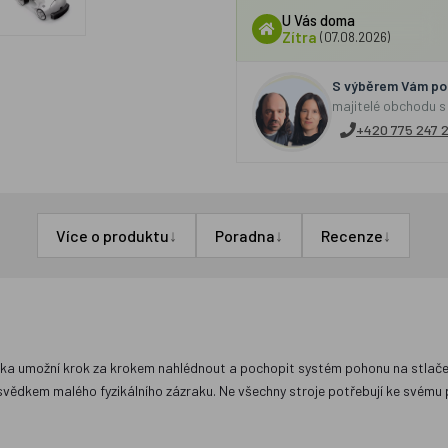
U Vás doma
Zítra
(07.08.2026)
S výběrem Vám por
majitelé obchodu s
+420 775 247 
↓
↓
↓
Více o produktu
Poradna
Recenze
 umožní krok za krokem nahlédnout a pochopit systém pohonu na stlačený
 svědkem malého fyzikálního zázraku. Ne všechny stroje potřebují ke svém