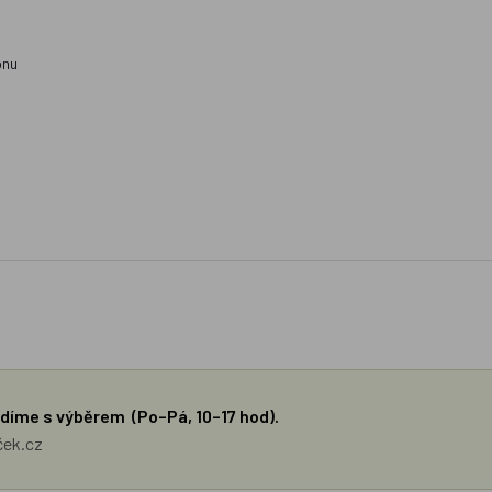
onu
díme s výběrem (Po–Pá, 10–17 hod).
ček.cz