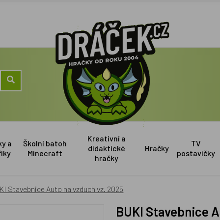
Kreativní a
ky a
Školní batoh
TV
didaktické
Hračky
říky
Minecraft
postavičky
hračky
I Stavebnice Auto na vzduch vz. 2025
BUKI Stavebnice 