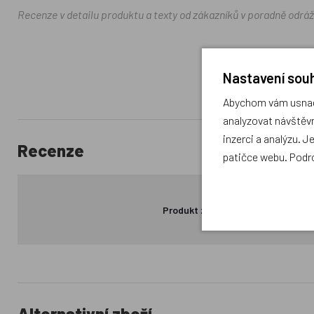
Recenze v detailu produktu a texty od zákazníků v poradně odrá
Nastavení souh
Abychom vám usnadn
analyzovat návštěvn
inzerci a analýzu. J
Recenze
patičce webu. Podr
Produkt zatím nemá žádné hodno
Alternativní zboží