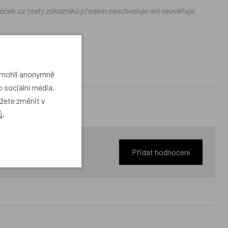
ráček.cz texty zákazníků předem neschvaluje ani neověřuje.
a mohli anonymně
 sociální média,
ůžete změnit v
ů
.
Přidat hodnocení