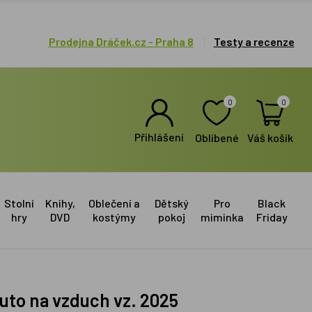
Prodejna Dráček.cz - Praha 8
Testy a recenze
0
0
Přihlášení
Oblíbené
Váš košík
Stolní
Knihy,
Oblečení a
Dětský
Pro
Black
hry
DVD
kostýmy
pokoj
miminka
Friday
Auto na vzduch vz. 2025