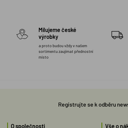
Milujeme české
výrobky
a proto budou vždy v našem
sortimentu zaujímat přednostní
místo
Registrujte se k odběru new
O společnosti
Vše o ná