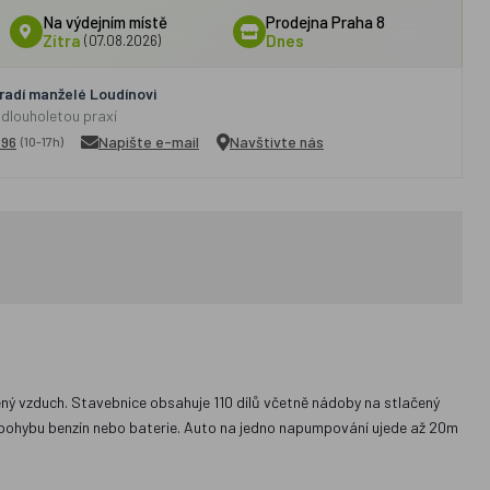
Na výdejním místě
Prodejna Praha 8
Zítra
(07.08.2026)
Dnes
adí manželé Loudínovi
 dlouholetou praxí
296
Napište e-mail
Navštivte nás
(10-17h)
 vzduch. Stavebnice obsahuje 110 dílů včetně nádoby na stlačený
u pohybu benzín nebo baterie. Auto na jedno napumpování ujede až 20m