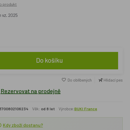
o produkt
 vz. 2025
Do košíku
Do oblíbených
Hlídací pes
Rezervovat na prodejně
3700802106234
Věk:
od 8 let
Výrobce:
BUKI France
Kdy zboží dostanu?