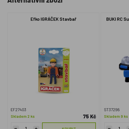
Efko IGRÁČEK Stavbař
BUKI RC Su
EF27403
ST37296
75 Kč
Skladem 2 ks
Skladem 9 ks
KOUPIT