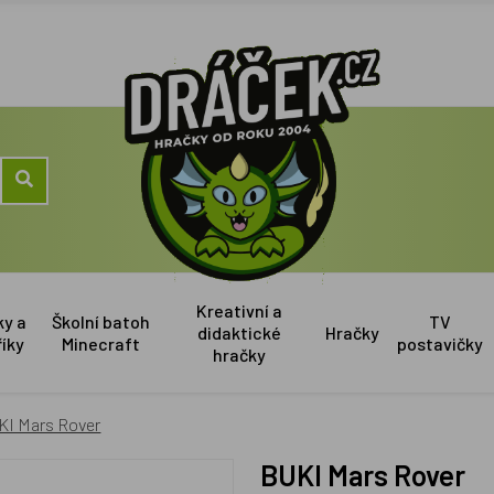
Kreativní a
ky a
Školní batoh
TV
didaktické
Hračky
říky
Minecraft
postavičky
hračky
KI Mars Rover
BUKI Mars Rover