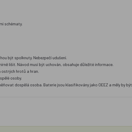
ími schématy.
hou být spolknuty. Nebezpečí udušení.
 lišit. Návod musí být uchován, obsahuje důležité informace.
ostrých hrotů a hran.
ospělé osoby.
měňovat dospělá osoba. Baterie jsou klasifikovány jako OEEZ a měly by být b