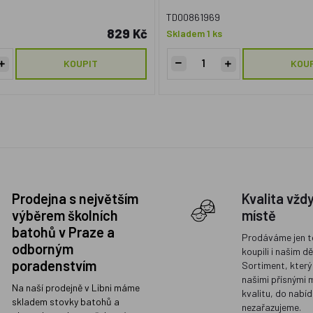
TD00861969
829 Kč
Skladem 1 ks
KOUPIT
KOU
Prodejna s největším
Kvalita vžd
výběrem školních
místě
batohů v Praze a
Prodáváme jen t
odborným
koupili i našim d
poradenstvím
Sortiment, který
našimi přísnými 
Na naší prodejně v Libni máme
kvalitu, do nabíd
skladem stovky batohů a
nezařazujeme.