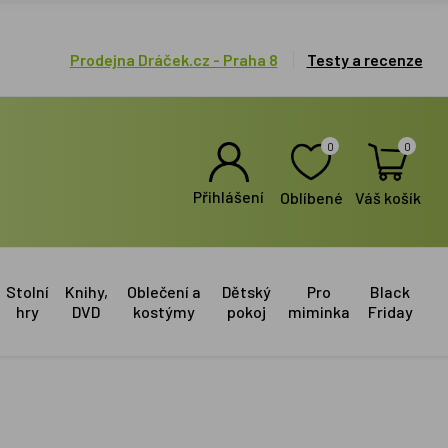
Prodejna Dráček.cz - Praha 8
Testy a recenze
0
0
Přihlášení
Oblíbené
Váš košík
Stolní
Knihy,
Oblečení a
Dětský
Pro
Black
hry
DVD
kostýmy
pokoj
miminka
Friday