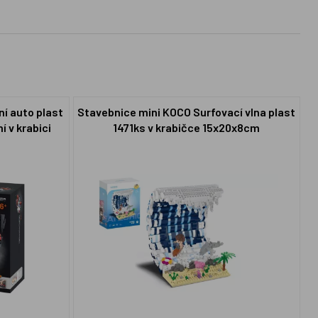
í auto plast
Stavebnice mini KOCO Surfovací vlna plast
í v krabici
1471ks v krabičce 15x20x8cm