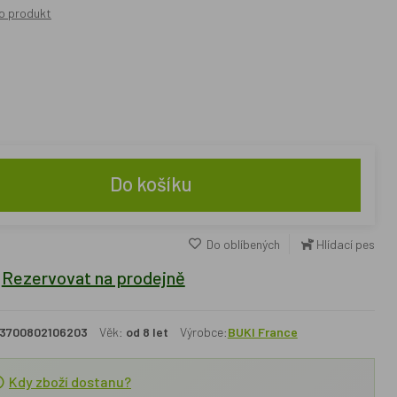
o produkt
Do košíku
Do oblíbených
Hlídací pes
Rezervovat na prodejně
3700802106203
Věk:
od 8 let
Výrobce:
BUKI France
Kdy zboží dostanu?