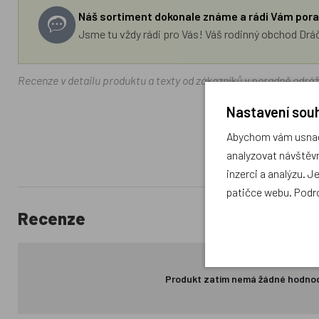
Náš sortiment dokonale známe a rádi Vám pora
Jsme tu vždy rádi pro Vás! Váš rodinný obchod Drá
Recenze v detailu produktu a texty od zákazníků v poradně odrá
Nastavení souh
Abychom vám usnadn
analyzovat návštěvn
inzerci a analýzu. J
patičce webu. Podr
Recenze
Produkt zatím nemá žádné hodno