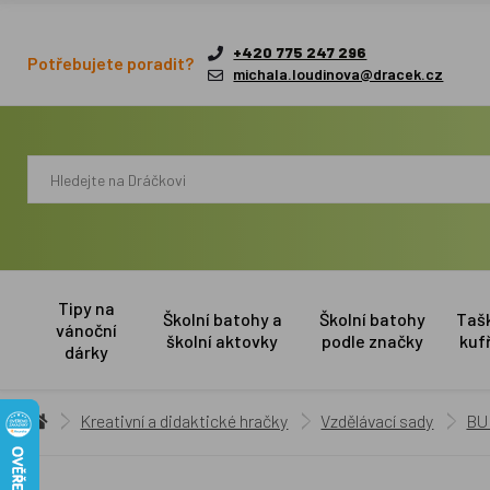
+420 775 247 296
Potřebujete poradit?
michala.loudinova@dracek.cz
Tipy na
Školní batohy a
Školní batohy
Taš
vánoční
školní aktovky
podle značky
kuf
dárky
Kreativní a didaktické hračky
Vzdělávací sady
BU