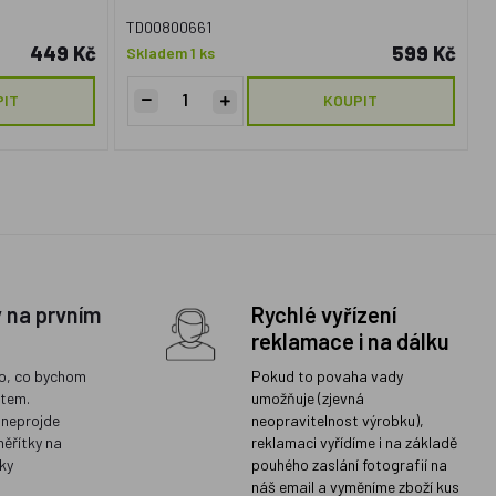
TD00800661
449 Kč
599 Kč
Skladem 1 ks
PIT
KOUPIT
y na prvním
Rychlé vyřízení
reklamace i na dálku
o, co bychom
Pokud to povaha vady
ětem.
umožňuje (zjevná
 neprojde
neopravitelnost výrobku),
měřítky na
reklamaci vyřídíme i na základě
ky
pouhého zaslání fotografií na
náš email a vyměníme zboží kus