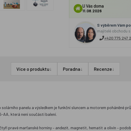
U Vás doma
11.08.2026
S výběrem Vám por
majitelé obchodu s
+420 775 247 
↓
↓
↓
Více o produktu
Poradna
Recenze
ho solárního panelu a výsledkem je funkční sluncem a motorem poháněné prů
6-AA, která není součástí balení.
čtyři pravé marťanské horniny – andezit, magnetit, hematit a olivín – podo