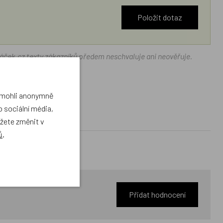
Položit dotaz
ráček.cz texty zákazníků předem neschvaluje ani neověřuje.
a mohli anonymně
 sociální média,
ůžete změnit v
ů
.
Přidat hodnocení