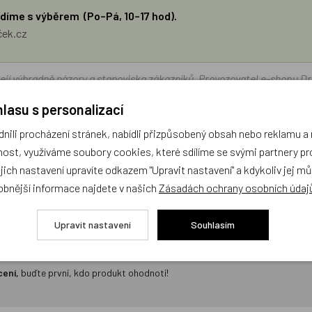
díme s výběrem (Po–Pá, 10–17 hod).
ček.cz
žejí výhradně názory a stanoviska zákazníků. Provozovatel e-shopu D
lasu s personalizací
Zatím zde nejsou žádné dotazy. Buďte první, kdo se zeptá!
ili procházení stránek, nabídli přizpůsobený obsah nebo reklamu 
ost, využíváme soubory cookies, které sdílíme se svými partnery pro
ejich nastavení upravíte odkazem "Upravit nastavení" a kdykoliv jej m
obnější informace najdete v našich
Zásadách ochrany osobních údaj
Upravit nastavení
Souhlasím
cení,
buďte první, kdo produkt ohodnotí!