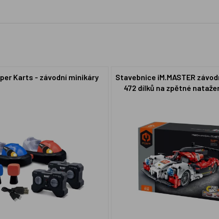
per Karts - závodní minikáry
Stavebnice iM.MASTER závodn
472 dílků na zpětné natažen
31x23x6,5cm