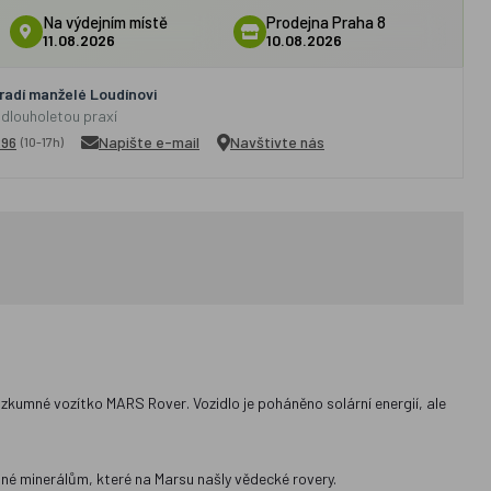
Na výdejním místě
Prodejna Praha 8
11.08.2026
10.08.2026
adí manželé Loudínovi
 dlouholetou praxí
296
Napište e-mail
Navštivte nás
(10-17h)
zkumné vozítko MARS Rover. Vozidlo je poháněno solární energií, ale
bné minerálům, které na Marsu našly vědecké rovery.