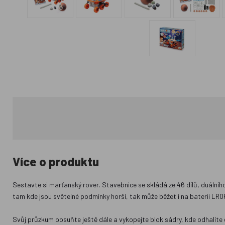
Více o produktu
Sestavte si marťanský rover. Stavebnice se skládá ze 46 dílů, duální
tam kde jsou světelné podmínky horší, tak může běžet i na baterii LR0
Svůj průzkum posuňte ještě dále a vykopejte blok sádry, kde odhalíte 