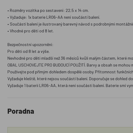
• Rozměry vozítka po sestavení: 22,5 x 14 cm.
• Vyžaduje: 1x baterie LR06-AA není součástí balení.
• Součástí balení je ilustrovaný barevný návod s podrobnými montážn
• Vhodné pro děti od 8 let.
Bezpečnostní upozornění:
Pro děti od 8 let a výše.
Nevhodné pro děti mladší než 36 měsíců kvůli malým částem, které mo
OBAL USCHOVEJTE PRO BUDOUCÍ POUŽITÍ. Barvy a obsah se mohou mírně
Používejte pod přímým dohledem dospělé osoby. Přítomnost funkčních 
Vyžaduje kleště, které nejsou součástí balení. Doporučuje se dohled d
Vyžaduje 1 baterii LR06-AA, která není součástí balení. Baterie smí vy
Poradna