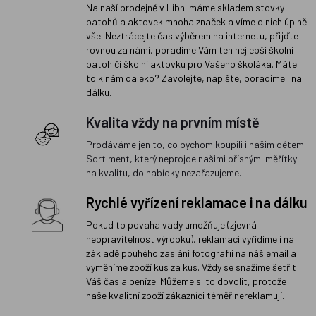
Na naší prodejně v Libni máme skladem stovky
batohů a aktovek mnoha značek a víme o nich úplně
vše. Neztrácejte čas výběrem na internetu, přijďte
rovnou za námi, poradíme Vám ten nejlepší školní
batoh či školní aktovku pro Vašeho školáka. Máte
to k nám daleko? Zavolejte, napište, poradíme i na
dálku.
Kvalita vždy na prvním místě
Prodáváme jen to, co bychom koupili i našim dětem.
Sortiment, který neprojde našimi přísnými měřítky
na kvalitu, do nabídky nezařazujeme.
Rychlé vyřízení reklamace i na dálku
Pokud to povaha vady umožňuje (zjevná
neopravitelnost výrobku), reklamaci vyřídíme i na
základě pouhého zaslání fotografií na náš email a
vyměníme zboží kus za kus. Vždy se snažíme šetřit
Váš čas a peníze. Můžeme si to dovolit, protože
naše kvalitní zboží zákazníci téměř nereklamují.