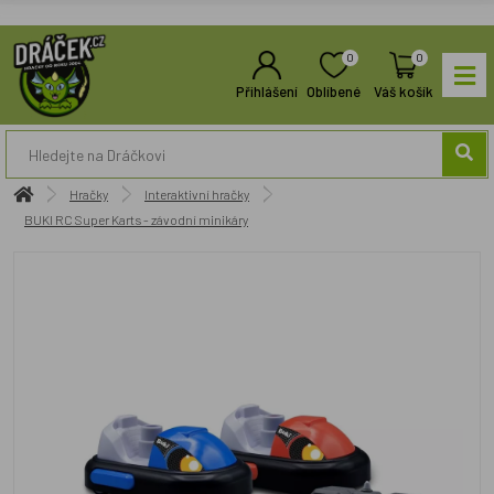
0
0
Přihlášení
Oblíbené
Váš košík
Hračky
Interaktivní hračky
BUKI RC Super Karts - závodní minikáry