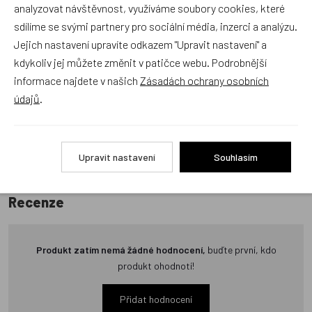
analyzovat návštěvnost, využíváme soubory cookies, které
Recenze v detailu produktu a texty od zákazníků v poradně
sdílíme se svými partnery pro sociální média, inzerci a analýzu.
odrážejí výhradně názory a stanoviska zákazníků. Provozovatel
Jejich nastavení upravíte odkazem "Upravit nastavení" a
e-shopu Dráček.cz texty zákazníků předem neschvaluje ani
kdykoliv jej můžete změnit v patičce webu. Podrobnější
neověřuje.
informace najdete v našich
Zásadách ochrany osobních
údajů
.
Zatím zde nejsou žádné dotazy. Buďte první, kdo se zeptá!
Upravit nastavení
Souhlasím
Recenze
Produkt zatím nemá žádné hodnocení,
buďte první, kdo
produkt ohodnotí!
Přidat hodnocení