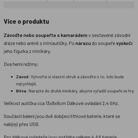
Více o produktu
Závoďte nebo soupeřte s kamarádem
v sestavené závodní
dráze nebo aréně s miniautíčky. Po
nárazu
do soupeře
vyskočí
jeho figurka z minikáry.
Dva herní režimy:
Závod
: Vytvořte si vlastní okruh a závoďte o to, kdo bude
nejrychlejší.
Bitva
: Narazte do druhé minikáry, abyste vyřadili soupeře ze hry.
Velikost autíčka cca 13x8x6cm Dálkové ovládání 2,4 GHz.
Součástí balení jsou dvě dobíjecí lithiové baterie, které se
nabíjejí přes USB.
Pro dálkové ovladače jsou potřeba celkem 4 AA baterie.