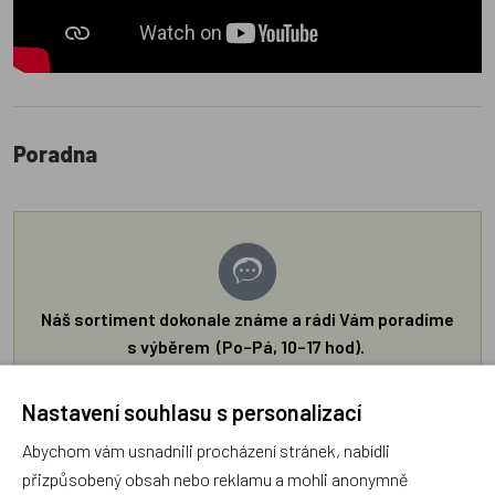
Poradna
Náš sortiment dokonale známe a rádi Vám poradíme
s výběrem (Po–Pá, 10–17 hod).
Jsme tu vždy rádi pro Vás! Váš rodinný obchod
Dráček.cz
Nastavení souhlasu s personalizací
Položit dotaz
Abychom vám usnadnili procházení stránek, nabídli
přizpůsobený obsah nebo reklamu a mohli anonymně