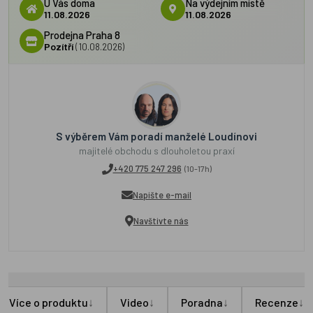
U Vás doma
Na výdejním místě
11.08.2026
11.08.2026
Prodejna Praha 8
Pozítří
(10.08.2026)
S výběrem Vám poradí manželé Loudínovi
majitelé obchodu s dlouholetou praxí
+420 775 247 296
(10-17h)
Napište e-mail
Navštivte nás
↓
↓
↓
↓
Více o produktu
Video
Poradna
Recenze