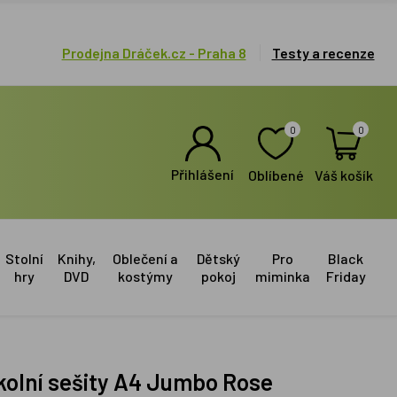
Prodejna Dráček.cz - Praha 8
Testy a recenze
0
0
Přihlášení
Oblíbené
Váš košík
Stolní
Knihy,
Oblečení a
Dětský
Pro
Black
hry
DVD
kostýmy
pokoj
miminka
Friday
kolní sešity A4 Jumbo Rose