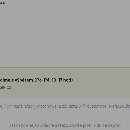
ní.
díme s výběrem (Po–Pá, 10–17 hod).
ček.cz
žejí výhradně názory a stanoviska zákazníků. Provozovatel e-shopu D
Zatím zde nejsou žádné dotazy. Buďte první, kdo se zeptá!