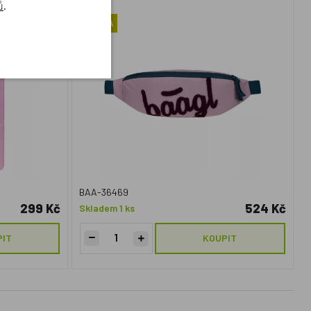
ů
.
NOVINKA
BAA-36469
299 Kč
524 Kč
Skladem 1 ks
PIT
KOUPIT