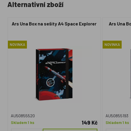
Alternativní zboží
Ars Una Box na sešity A4 Space Explorer
Ars Una Bo
NOVINKA
NOVINKA
AU50855520
AU50855193
149 Kč
Skladem 1 ks
Skladem 1 ks