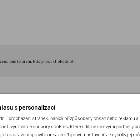
cení,
buďte první, kdo produkt ohodnotí!
lasu s personalizací
ili procházení stránek, nabídli přizpůsobený obsah nebo reklamu 
ost, využíváme soubory cookies, které sdílíme se svými partnery pro
ádací sportovní taška Hoop
BAAGL Obal na notebook 
ejich nastavení upravíte odkazem "Upravit nastavení" a kdykoliv jej m
Rose GRS