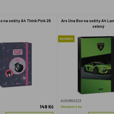
x na sešity A4 Think Pink 26
Ars Una Box na sešity A4 La
zelený
NOVINKA
AU50855223
149 Kč
Skladem 2 ks