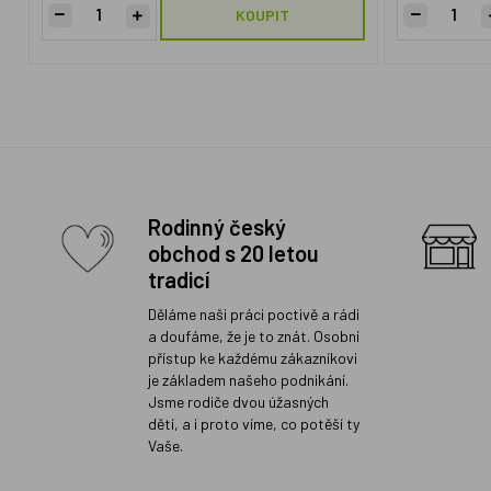
KOUPIT
Rodinný český
obchod s 20 letou
tradicí
Děláme naši práci poctivě a rádi
a doufáme, že je to znát. Osobní
přístup ke každému zákazníkovi
je základem našeho podnikání.
Jsme rodiče dvou úžasných
dětí, a i proto víme, co potěší ty
Vaše.