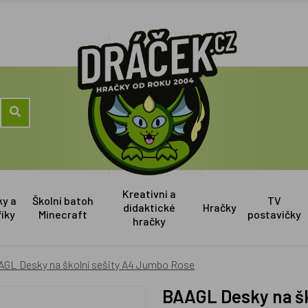
Kreativní a
ky a
Školní batoh
TV
didaktické
Hračky
říky
Minecraft
postavičky
hračky
AGL Desky na školní sešity A4 Jumbo Rose
BAAGL Desky na š