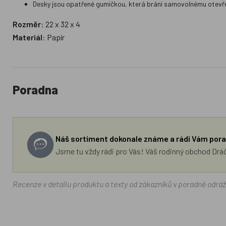
Desky jsou opatřené gumičkou, která brání samovolnému otevře
Rozměr
: 22 x 32 x 4
Materiál
: Papír
Poradna
Náš sortiment dokonale známe a rádi Vám pora
Jsme tu vždy rádi pro Vás! Váš rodinný obchod Drá
Recenze v detailu produktu a texty od zákazníků v poradně odrá