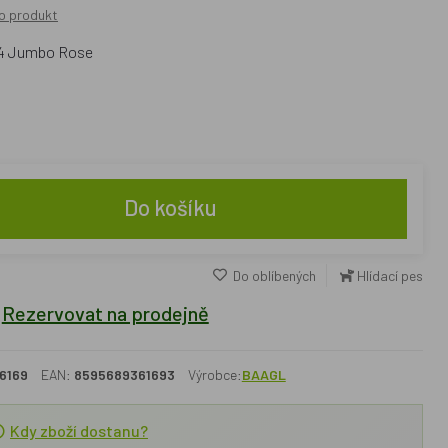
o produkt
A4 Jumbo Rose
Do košíku
Do oblíbených
Hlídací pes
Rezervovat na prodejně
6169
EAN:
8595689361693
Výrobce:
BAAGL
Kdy zboží dostanu?