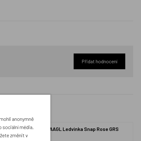
Přidat hodnocení
a mohli anonymně
 sociální média,
Rose GRS
BAAGL Ledvinka Snap Rose GRS
ůžete změnit v