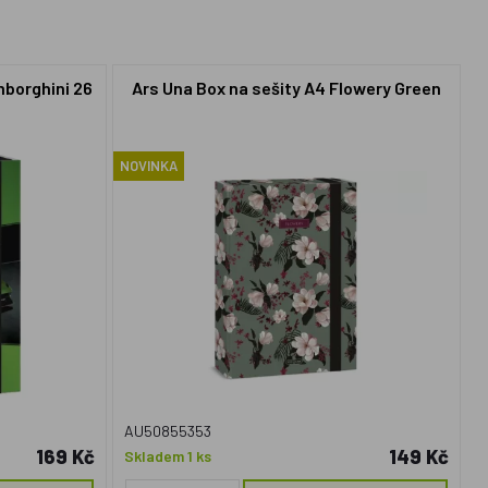
mborghini 26
Ars Una Box na sešity A4 Flowery Green
NOVINKA
AU50855353
169 Kč
149 Kč
Skladem 1 ks