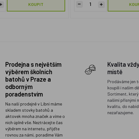
KOUPIT
KOU
Prodejna s největším
Kvalita vžd
výběrem školních
místě
batohů v Praze a
Prodáváme jen t
odborným
koupili i našim d
poradenstvím
Sortiment, který
našimi přísnými 
Na naší prodejně v Libni máme
kvalitu, do nabíd
skladem stovky batohů a
nezařazujeme.
aktovek mnoha značek a víme o
nich úplně vše. Neztrácejte čas
výběrem na internetu, přijďte
rovnou za námi, poradíme Vám