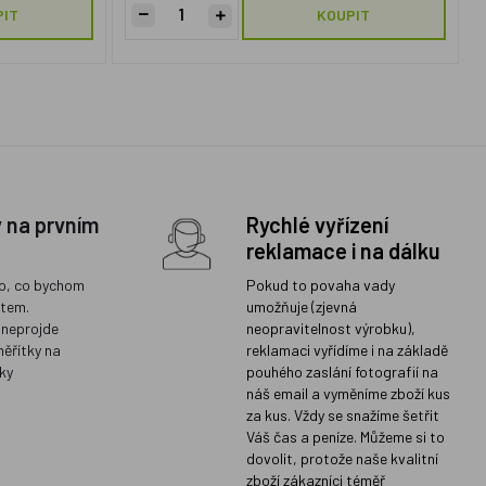
PIT
KOUPIT
y na prvním
Rychlé vyřízení
reklamace i na dálku
o, co bychom
Pokud to povaha vady
ětem.
umožňuje (zjevná
 neprojde
neopravitelnost výrobku),
měřítky na
reklamaci vyřídíme i na základě
ky
pouhého zaslání fotografií na
náš email a vyměníme zboží kus
za kus. Vždy se snažíme šetřit
Váš čas a peníze. Můžeme si to
dovolit, protože naše kvalitní
zboží zákazníci téměř