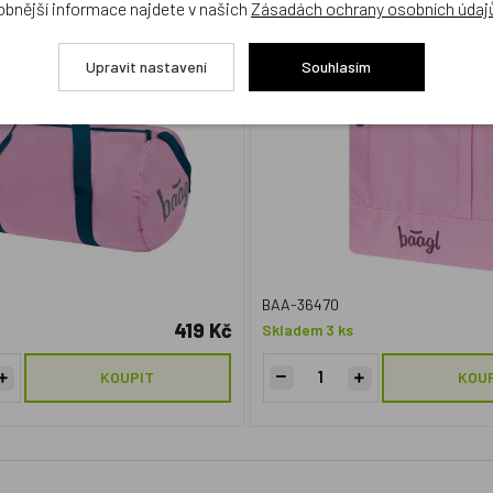
obnější informace najdete v našich
Zásadách ochrany osobních údaj
NOVINKA
Upravit nastavení
Souhlasím
BAA-36470
419 Kč
Skladem 3 ks
KOUPIT
KOU