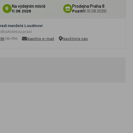
Na výdejním místě
Prodejna Praha 8
11.08.2026
Pozítří
(10.08.2026)
adí manželé Loudínovi
 dlouholetou praxí
296
Napište e-mail
Navštivte nás
(10-17h)