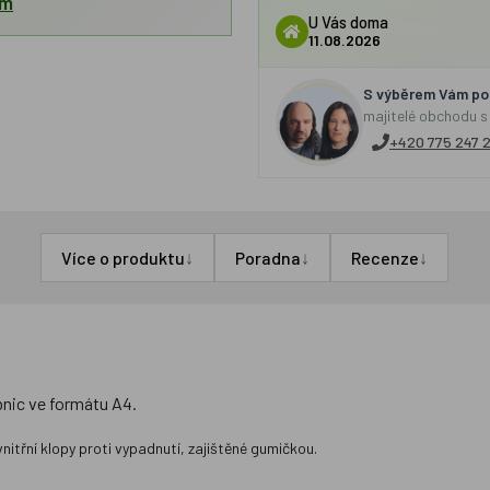
em
U Vás doma
11.08.2026
S výběrem Vám por
majitelé obchodu s
+420 775 247 
↓
↓
↓
Více o produktu
Poradna
Recenze
nic ve formátu A4.
itřní klopy proti vypadnutí, zajištěné gumičkou.