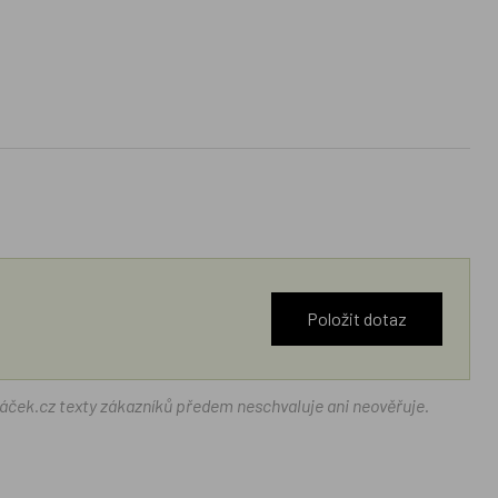
Položit dotaz
ráček.cz texty zákazníků předem neschvaluje ani neověřuje.