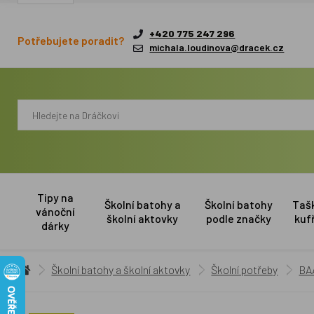
+420 775 247 296
Potřebujete poradit?
michala.loudinova@dracek.cz
Tipy na
Školní batohy a
Školní batohy
Taš
vánoční
školní aktovky
podle značky
kuf
dárky
Školní batohy a školní aktovky
Školní potřeby
BA