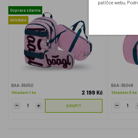
patičce webu. Podr
Doprava zdarma
NOVINKA
NOVINKA
BAA-36050
BAA-36048
2 199 Kč
Skladem 1 ks
Skladem 6 ks
KOUPIT