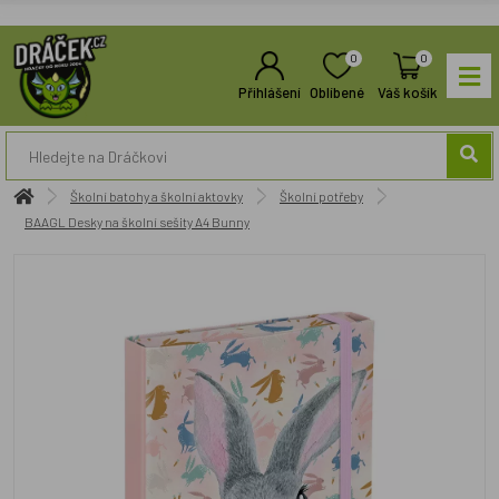
0
0
Přihlášení
Oblíbené
Váš košík
Školní batohy a školní aktovky
Školní potřeby
BAAGL Desky na školní sešity A4 Bunny