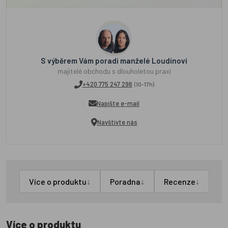
S výběrem Vám poradí manželé Loudínovi
majitelé obchodu s dlouholetou praxí
+420 775 247 296
(10-17h)
Napište e-mail
Navštivte nás
↓
↓
↓
Více o produktu
Poradna
Recenze
Více o produktu