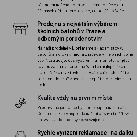
základem našeho podnikání. Jsme rodiče dvou
úžasných dětí, a i proto víme, co potěší ty Vaše.
Prodejna s největším výběrem
školních batohů v Praze a
odborným poradenstvím
Na naší prodejně v Libni máme skladem stovky
batohů a aktovek mnoha značek a víme o nich úplně
vše. Neztrácejte čas výběrem na internetu, přijďte
rovnou za námi, poradíme Vám ten nejlepší školní
batoh či školní aktovku pro Vašeho školáka. Máte
to k nám daleko? Zavolejte, napište, poradíme i na
dálku.
Kvalita vždy na prvním místě
Prodáváme jen to, co bychom koupili i našim dětem.
Sortiment, který neprojde našimi přísnými měřítky
na kvalitu, do nabídky nezařazujeme.
Rychlé vyřízení reklamace i na dálku