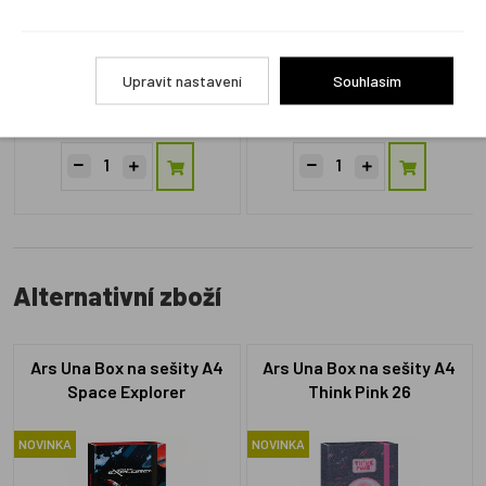
BAA-36500
BAA-36501
Upravit nastavení
Souhlasím
Skladem 1 ks
1 týden
261 Kč
261 Kč
Alternativní zboží
Ars Una Box na sešity A4
Ars Una Box na sešity A4
Space Explorer
Think Pink 26
NOVINKA
NOVINKA