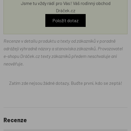
Jsme tu vždy rádi pro Vás! Váš rodinný obchod
Dráček.cz
Položit dotaz
Recenze v detailu produktu a texty od zákazníků v poradně
odrážejí výhradně názory a stanoviska zákazníků. Provozovatel
e-shopu Dráček.cz texty zákazníků předem neschvaluje ani
neověřuje.
Zatím zde nejsou žádné dotazy. Buďte první, kdo se zeptá!
Recenze