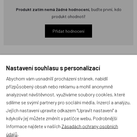
Produkt zatím nemá žádné hodnocení,
buďte první, kdo
produkt ohodnotí!
Přidat hodnocení
Nastavení souhlasu s personalizací
Zboží se stejným motivem
Abychom vám usnadnili procházení stránek, nabídli
přizpůsobený obsah nebo reklamu a mohli anonymně
analyzovat návštěvnost, využíváme soubory cookies, které
BAAGL Dětská zástěra
BAAGL Peněženka na krk
sdílíme se svými partnery pro sociální média, inzerci a analýzu.
Bunny
Bunny
Jejich nastavení upravíte odkazem "Upravit nastavení" a
NOVINKA
kdykoliv jej můžete změnit v patičce webu. Podrobnější
informace najdete v našich
Zásadách ochrany osobních
údajů
.