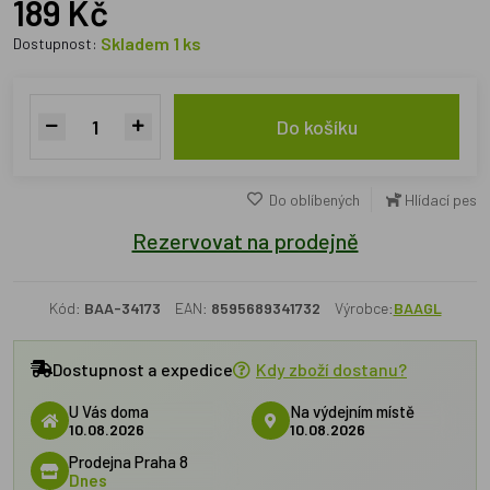
189 Kč
Skladem 1 ks
Dostupnost:
Do košíku
Do oblíbených
Hlídací pes
Rezervovat na prodejně
Kód:
BAA-34173
EAN:
8595689341732
Výrobce:
BAAGL
Dostupnost a expedice
Kdy zboží dostanu?
U Vás doma
Na výdejním místě
10.08.2026
10.08.2026
Prodejna Praha 8
Dnes