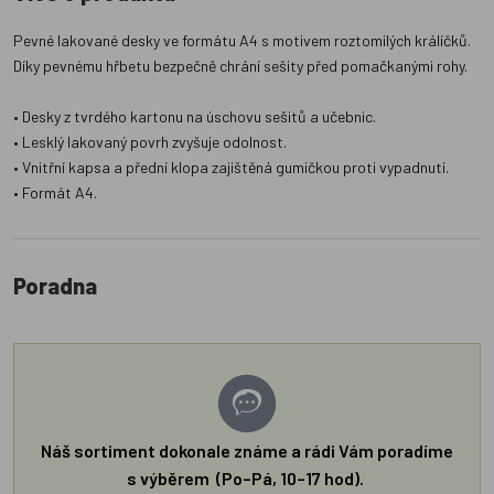
Pevné lakované desky ve formátu A4 s motivem roztomilých králíčků.
Díky pevnému hřbetu bezpečně chrání sešity před pomačkanými rohy.
• Desky z tvrdého kartonu na úschovu sešitů a učebnic.
• Lesklý lakovaný povrh zvyšuje odolnost.
• Vnitřní kapsa a přední klopa zajištěná gumičkou proti vypadnutí.
• Formát A4.
Poradna
Náš sortiment dokonale známe a rádi Vám poradíme
s výběrem (Po–Pá, 10–17 hod).