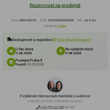
Rezervovat na prodejně
Kód:
BBX401134
EAN:
9353965005599
Věk:
od 3 let
Výrobce:
b.box
Dostupnost a expedice
Kdy zboží dostanu?
U Vás doma
Na výdejním místě
11.08.2026
11.08.2026
Prodejna Praha 8
Pozítří
(10.08.2026)
S výběrem Vám poradí manželé Loudínovi
majitelé obchodu s dlouholetou praxí
+420 775 247 296
(10-17h)