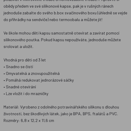
obědy předem ve své silikonové kapse, pak je v rušných ránech
jednoduše zabalte do svého b.box svačinového boxu (úhledně se vejde
do přihrádky na sendviče) nebo termoobalu a můžete jít!
Ve škole mohou děti kapsu samostatně otevírat a zavírat pomocí
silikonového poutka. Pokud kapsu nepoužíváte, jednoduše můžete
srolovat a uložit.
Vhodná pro děti od 3 let
• Snadno se čistí
• Omyvatelná a znovupoužitelná
• Pomáhá redukovat jednorázové sáčky
• Snadné otevírání
• Lze vložit i do mrazničky
Materiál: Vyrobeno z odolného potravinářského silikonu s dlouhou
životností, bez škodlivých látek, jako je BPA, BPS, ftalátů a PVC.
Rozměry: 6,8 x 12,2 x 11,6 cm