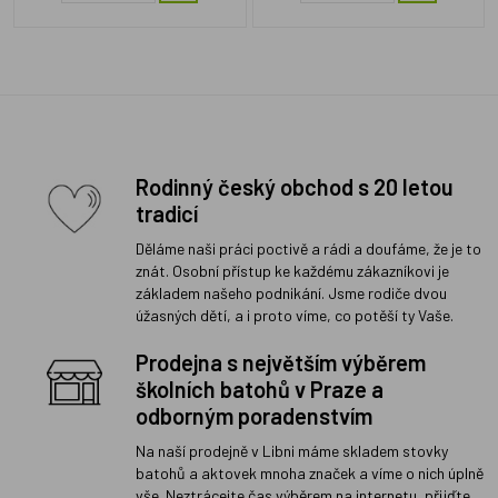
Rodinný český obchod s 20 letou
tradicí
Děláme naši práci poctivě a rádi a doufáme, že je to
znát. Osobní přístup ke každému zákazníkovi je
základem našeho podnikání. Jsme rodiče dvou
úžasných dětí, a i proto víme, co potěší ty Vaše.
Prodejna s největším výběrem
školních batohů v Praze a
odborným poradenstvím
Na naší prodejně v Libni máme skladem stovky
batohů a aktovek mnoha značek a víme o nich úplně
vše. Neztrácejte čas výběrem na internetu, přijďte