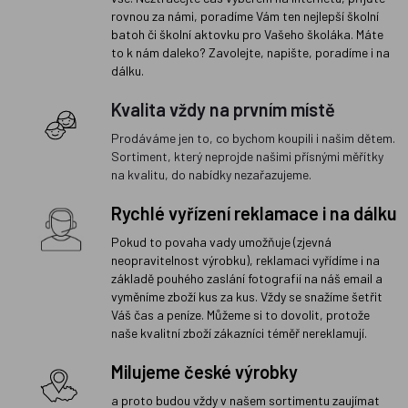
rovnou za námi, poradíme Vám ten nejlepší školní
batoh či školní aktovku pro Vašeho školáka. Máte
to k nám daleko? Zavolejte, napište, poradíme i na
dálku.
Kvalita vždy na prvním místě
Prodáváme jen to, co bychom koupili i našim dětem.
Sortiment, který neprojde našimi přísnými měřítky
na kvalitu, do nabídky nezařazujeme.
Rychlé vyřízení reklamace i na dálku
Pokud to povaha vady umožňuje (zjevná
neopravitelnost výrobku), reklamaci vyřídíme i na
základě pouhého zaslání fotografií na náš email a
vyměníme zboží kus za kus. Vždy se snažíme šetřit
Váš čas a peníze. Můžeme si to dovolit, protože
naše kvalitní zboží zákazníci téměř nereklamují.
Milujeme české výrobky
a proto budou vždy v našem sortimentu zaujímat