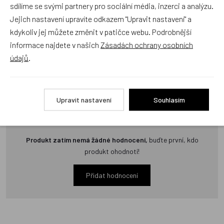
sdílíme se svými partnery pro sociální média, inzerci a analýzu.
neověřuje.
Jejich nastavení upravíte odkazem "Upravit nastavení" a
kdykoliv jej můžete změnit v patičce webu. Podrobnější
Zatím zde nejsou žádné dotazy. Buďte první, kdo se zeptá!
informace najdete v našich
Zásadách ochrany osobních
údajů
.
Upravit nastavení
Souhlasím
Recenze
Produkt zatím nemá žádné hodnocení,
buďte první, kdo
produkt ohodnotí!
Přidat hodnocení