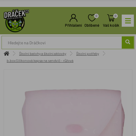
0
0
Přihlášení
Oblíbené
Váš košík
Školní batohy a školní aktovky
Školní potřeby
b.box Silikonová kapsa na sendvič - růžová