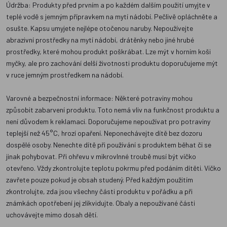
Údržba: Produkty před prvním a po každém dalším použití umyjte v
teplé vodě s jemným přípravkem na mytí nádobí. Pečlivě opláchněte a
osušte. Kapsu umyjete nejlépe otočenou naruby. Nepoužívejte
abrazivní prostředky na mytí nádobí, drátěnky nebo jiné hrubé
prostředky, které mohou produkt poškrábat. Lze mýt v horním koši
myčky, ale pro zachování delší životnosti produktu doporučujeme mýt
v ruce jemným prostředkem na nádobí.
Varovné a bezpečnostní informace: Některé potraviny mohou
způsobit zabarvení produktu. Toto nemá vliv na funkčnost produktu a
není důvodem k reklamaci. Doporučujeme nepoužívat pro potraviny
teplejší než 45°C, hrozí opaření. Neponechávejte dítě bez dozoru
dospělé osoby. Nenechte dítě při používání s produktem běhat či se
jinak pohybovat. Při ohřevu v mikrovlnné troubě musí být víčko
otevřeno. Vždy zkontrolujte teplotu pokrmu před podáním dítěti. Víčko
zavřete pouze pokud je obsah studený. Před každým použitím
zkontrolujte, zda jsou všechny části produktu v pořádku a při
známkách opotřebení jej zlikvidujte. Obaly a nepoužívané části
uchovávejte mimo dosah dětí.