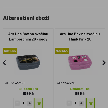
Alternativní zboží
Ars Una Box na svačinu
Ars Una Box na svačinu
Lamborghini 26 - šedý
Think Pink 26
NOVINKA
NOVINKA
AU52545238
AU52545191
Skladem 1 ks
Skladem 1 ks
109 Kč
99 Kč