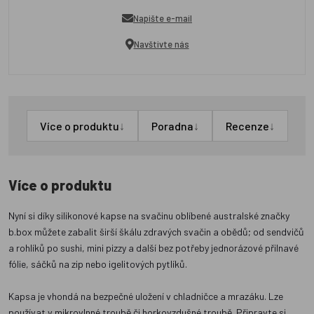
Napište e-mail
Navštivte nás
↓
↓
↓
Více o produktu
Poradna
Recenze
Více o produktu
Nyní si díky silikonové kapse na svačinu oblíbené australské značky
b.box můžete zabalit širší škálu zdravých svačin a obědů; od sendvičů
a rohlíků po sushi, mini pizzy a další bez potřeby jednorázové přilnavé
fólie, sáčků na zip nebo igelitových pytlíků.
Kapsa je vhondá na bezpečné uložení v chladničce a mrazáku. Lze
používat v mikrovlnné troubě či horkovzdušné troubě. Připravte si