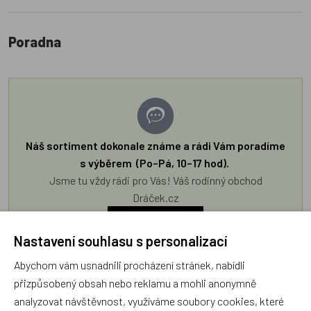
Poradna
Náš sortiment dokonale známe a rádi Vám poradíme
s výběrem (Po–Pá, 10–17 hod).
Jsme tu vždy rádi pro Vás! Váš rodinný obchod
Dráček.cz
Položit dotaz
Nastavení souhlasu s personalizací
Abychom vám usnadnili procházení stránek, nabídli
Recenze v detailu produktu a texty od zákazníků v poradně
přizpůsobený obsah nebo reklamu a mohli anonymně
odrážejí výhradně názory a stanoviska zákazníků. Provozovatel
analyzovat návštěvnost, využíváme soubory cookies, které
e-shopu Dráček.cz texty zákazníků předem neschvaluje ani