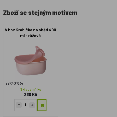
Zboží se stejným motivem
b.box Krabička na oběd 400
ml - růžová
BBX401634
Skladem 1 ks
230 Kč