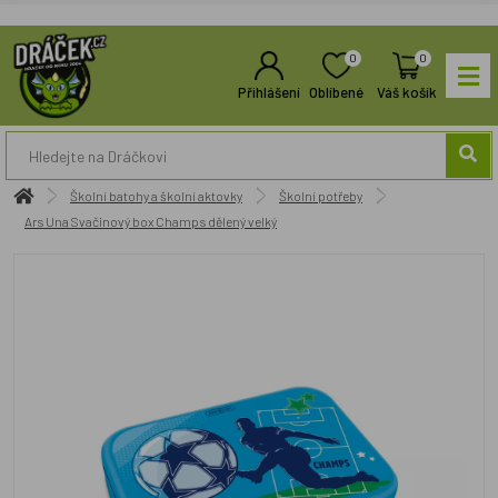
0
0
Přihlášení
Oblíbené
Váš košík
Školní batohy a školní aktovky
Školní potřeby
Ars Una Svačinový box Champs dělený velký