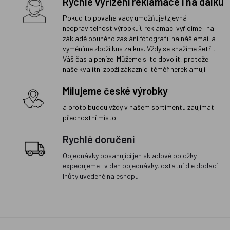
Rychlé vyřízení reklamace i na dálku
Pokud to povaha vady umožňuje (zjevná
neopravitelnost výrobku), reklamaci vyřídíme i na
základě pouhého zaslání fotografií na náš email a
vyměníme zboží kus za kus. Vždy se snažíme šetřit
Váš čas a peníze. Můžeme si to dovolit, protože
naše kvalitní zboží zákazníci téměř nereklamují.
Milujeme české výrobky
a proto budou vždy v našem sortimentu zaujímat
přednostní místo
Rychlé doručení
Objednávky obsahující jen skladové položky
expedujeme i v den objednávky, ostatní dle dodací
lhůty uvedené na eshopu