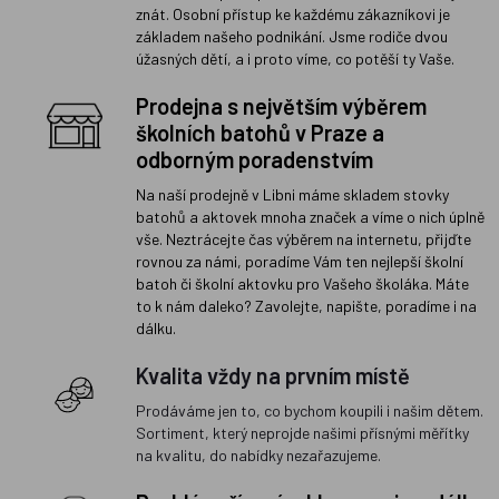
znát. Osobní přístup ke každému zákazníkovi je
základem našeho podnikání. Jsme rodiče dvou
úžasných dětí, a i proto víme, co potěší ty Vaše.
Prodejna s největším výběrem
školních batohů v Praze a
odborným poradenstvím
Na naší prodejně v Libni máme skladem stovky
batohů a aktovek mnoha značek a víme o nich úplně
vše. Neztrácejte čas výběrem na internetu, přijďte
rovnou za námi, poradíme Vám ten nejlepší školní
batoh či školní aktovku pro Vašeho školáka. Máte
to k nám daleko? Zavolejte, napište, poradíme i na
dálku.
Kvalita vždy na prvním místě
Prodáváme jen to, co bychom koupili i našim dětem.
Sortiment, který neprojde našimi přísnými měřítky
na kvalitu, do nabídky nezařazujeme.