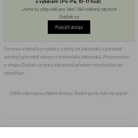
s výběrem (Po–Pá, 10–17 hod).
Jsme tu vždy rádi pro Vás! Váš rodinný obchod
Dráček.cz
Položit dotaz
Recenze v detailu produktu a texty od zákazníků v poradně
odrážejí výhradně názory a stanoviska zákazníků. Provozovatel
e-shopu Dráček.cz texty zákazníků předem neschvaluje ani
neověřuje.
Zatím zde nejsou žádné dotazy. Buďte první, kdo se zeptá!
Recenze