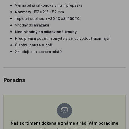
Vyjímatelná silikonová vnitřní přepážka
Rozměry
: 153 × 216 × 52 mm
Teplotní odolnost:
-20 °C až +100 °C
Vhodný do mrazáku
Není vhodný do mikrovlnné trouby
Před prvním použitím omyjte vlažnou vodou (ruční mytí)
Čištění:
pouze ručně
Skladujte na suchém místě
Poradna
Náš sortiment dokonale známe a rádi Vám poradíme