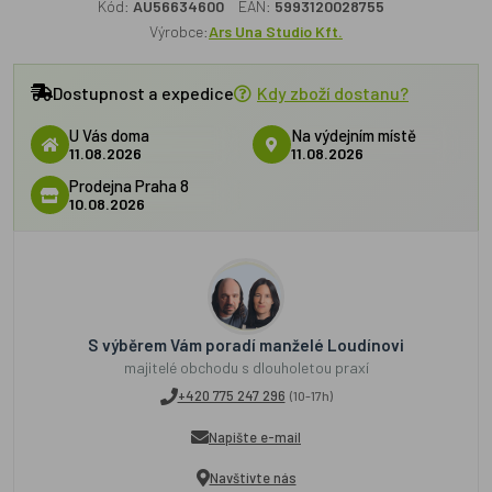
Kód:
AU56634600
EAN:
5993120028755
Výrobce:
Ars Una Studio Kft.
Dostupnost a expedice
Kdy zboží dostanu?
U Vás doma
Na výdejním místě
11.08.2026
11.08.2026
Prodejna Praha 8
10.08.2026
S výběrem Vám poradí manželé Loudínovi
majitelé obchodu s dlouholetou praxí
+420 775 247 296
(10-17h)
Napište e-mail
Navštivte nás