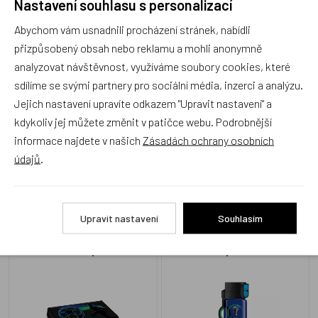
Nastavení souhlasu s personalizací
Abychom vám usnadnili procházení stránek, nabídli
Produkt zatím nemá žádné hodnocení,
buďte první, kdo
přizpůsobený obsah nebo reklamu a mohli anonymně
produkt ohodnotí!
analyzovat návštěvnost, využíváme soubory cookies, které
sdílíme se svými partnery pro sociální média, inzerci a analýzu.
Přidat hodnocení
Jejich nastavení upravíte odkazem "Upravit nastavení" a
kdykoliv jej můžete změnit v patičce webu. Podrobnější
informace najdete v našich
Zásadách ochrany osobních
údajů
.
Zboží se stejným motivem
Upravit nastavení
Souhlasím
Ars Una penál plněný
Lahev na pití Ars Una
Champs
Champs 475 ml