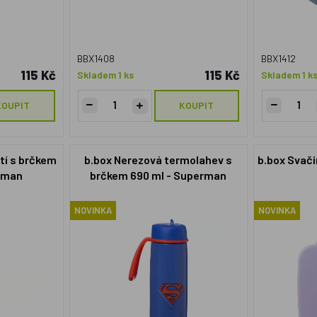
BBX1408
BBX1412
115 Kč
115 Kč
Skladem 1 ks
Skladem 1 k
KOUPIT
KOUPIT
tí s brčkem
b.box Nerezová termolahev s
b.box Svači
rman
brčkem 690 ml - Superman
NOVINKA
NOVINKA