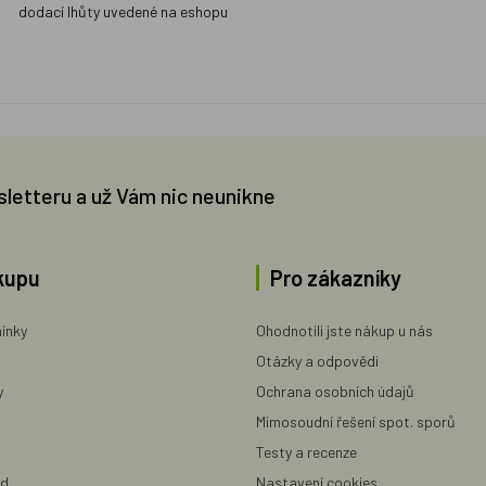
dodací lhůty uvedené na eshopu
sletteru a už Vám nic neunikne
kupu
Pro zákazníky
ínky
Ohodnotili jste nákup u nás
Otázky a odpovědi
y
Ochrana osobních údajů
Mimosoudní řešení spot. sporů
Testy a recenze
ad
Nastavení cookies