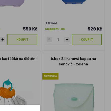
BBX1441
550 Kč
529 Kč
s
Skladem 1 ks
KOUPIT
KOUPIT
 kartáčků na čištění
b.box Silikonová kapsa na
sendvič - zelená
NOVINKA