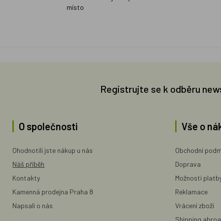
místo
Registrujte se k odběru new
O společnosti
Vše o ná
Ohodnotili jste nákup u nás
Obchodní podm
Náš příběh
Doprava
Kontakty
Možnosti platb
Kamenná prodejna Praha 8
Reklamace
Napsali o nás
Vrácení zboží
Shipping abro