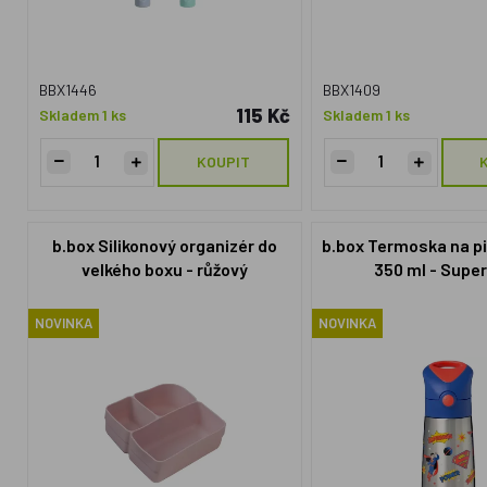
BBX1446
BBX1409
115 Kč
Skladem 1 ks
Skladem 1 ks
KOUPIT
b.box Silikonový organizér do
b.box Termoska na pi
velkého boxu - růžový
350 ml - Supe
NOVINKA
NOVINKA