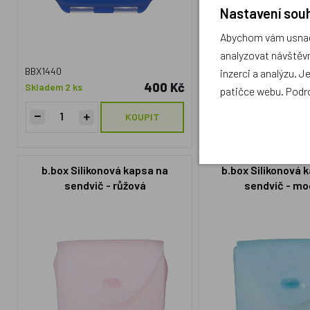
Nastavení souh
Abychom vám usnadn
analyzovat návštěvn
BBX1440
BBX1379
inzerci a analýzu. J
400 Kč
Skladem 2 ks
Skladem 1 ks
patičce webu. Podr
KOUPIT
b.box Silikonová kapsa na
b.box Silikonová 
sendvič - růžová
sendvič - mo