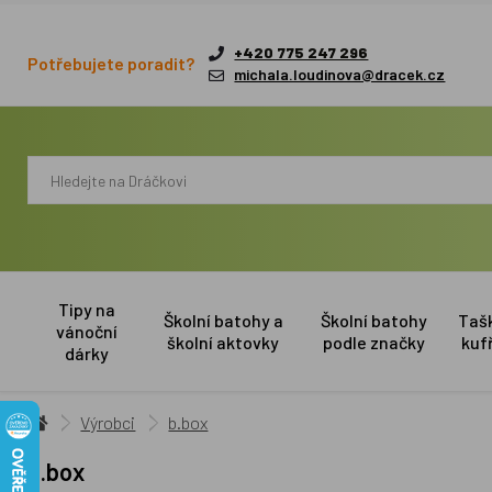
+420 775 247 296
Potřebujete poradit?
michala.loudinova@dracek.cz
Tipy na
Školní batohy a
Školní batohy
Taš
vánoční
školní aktovky
podle značky
kuf
dárky
Výrobci
b.box
b.box