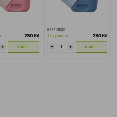
BBX401033
250 Kč
250 Kč
s
Skladem 1 ks
KOUPIT
KOUPIT