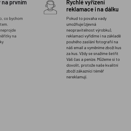
y na prvním
Rychlé vyřízení
reklamace i na dálku
o, co bychom
Pokud to povaha vady
ětem.
umožňuje (zjevná
 neprojde
neopravitelnost výrobku),
měřítky na
reklamaci vyřídíme i na základě
ky
pouhého zaslání fotografií na
náš email a vyměníme zboží kus
za kus. Vždy se snažíme šetřit
Váš čas a peníze. Můžeme si to
dovolit, protože naše kvalitní
zboží zákazníci téměř
nereklamují.