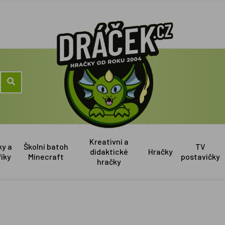
Kreativní a
ky a
Školní batoh
TV
didaktické
Hračky
říky
Minecraft
postavičky
hračky