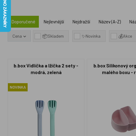
Doporučené
Nejlevnější
Nejdražší
Název (A-Z)
Náz
📦
✨
💰
Cena
Skladem
Novinka
Akce
b.box Vidlička a lžička 2 sety -
b.box Silikonový or
modrá, zelená
malého boxu - 
NOVINKA