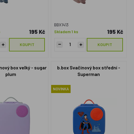
BBX1413
195 Kč
195 Kč
s
Skladem 1 ks
KOUPIT
KOUPIT
nový box velký - sugar
b.box Svačinový box střední -
plum
Superman
NOVINKA