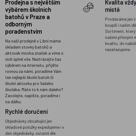
Prodejna s největším
Kvalita vžd
výběrem školních
místě
batohů v Praze a
Prodáváme jen t
odborným
koupili i našim d
poradenstvím
Sortiment, který
našimi přísnými 
Na naší prodejně v Libni máme
kvalitu, do nabíd
skladem stovky batohů a
nezařazujeme.
aktovek mnoha značek a víme o
nich úplně vše. Neztrácejte čas
výběrem na internetu, přijďte
rovnou za námi, poradíme Vám
ten nejlepší školní batoh či
školní aktovku pro Vašeho
školáka. Máte to k nám daleko?
Zavolejte, napište, poradíme i
na dálku.
Rychlé doručení
Objednávky obsahující jen
skladové položky expedujeme i v
den objednávky, ostatní dle