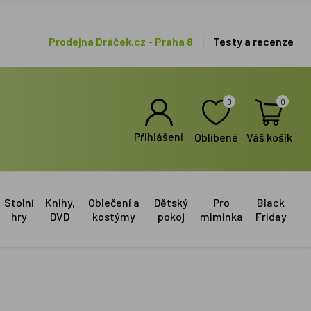
Prodejna Dráček.cz - Praha 8
Testy a recenze
0
0
Přihlášení
Oblíbené
Váš košík
Stolní
Knihy,
Oblečení a
Dětský
Pro
Black
hry
DVD
kostýmy
pokoj
miminka
Friday