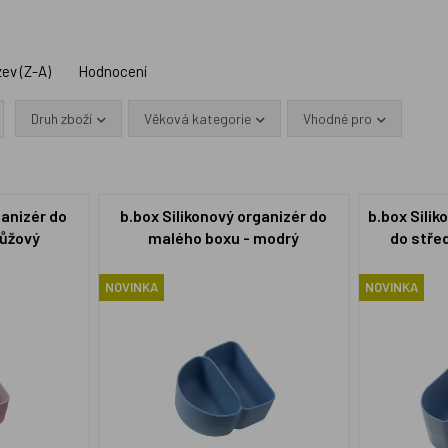
ev (Z-A)
Hodnocení
Druh zboží
Věková kategorie
Vhodné pro
ganizér do
b.box Silikonový organizér do
b.box Silik
růžový
malého boxu - modrý
do stře
NOVINKA
NOVINKA