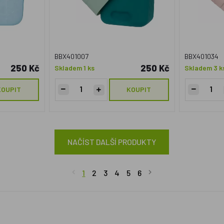
BBX401007
BBX401034
250 Kč
250 Kč
Skladem 1 ks
Skladem 3 k
KOUPIT
KOUPIT
NAČÍST DALŠÍ PRODUKTY
1
2
3
4
5
6