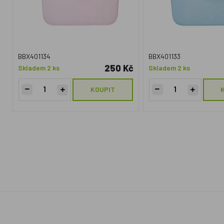
BBX401134
BBX401133
250 Kč
Skladem 2 ks
Skladem 2 ks
KOUPIT