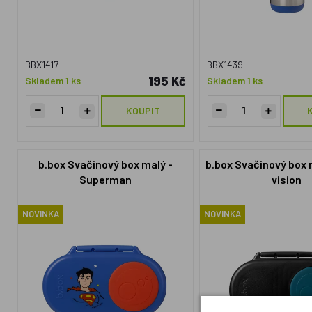
BBX1417
BBX1439
195 Kč
Skladem 1 ks
Skladem 1 ks
KOUPIT
b.box Svačinový box malý -
b.box Svačinový box 
Superman
vision
NOVINKA
NOVINKA