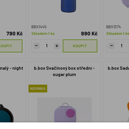
BBX1445
BBX1374
790 Kč
990 Kč
Skladem 1 ks
Skladem 1 k
KOUPIT
KOUPIT
malý - night
b.box Svačinový box střední -
b.box Sada
sugar plum
NOVINKA