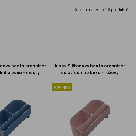
Celkem nalezeno
118
produktů
onový bento organizér
b.box Silikonový bento organizér
dního boxu - modrý
do středního boxu - růžový
NOVINKA