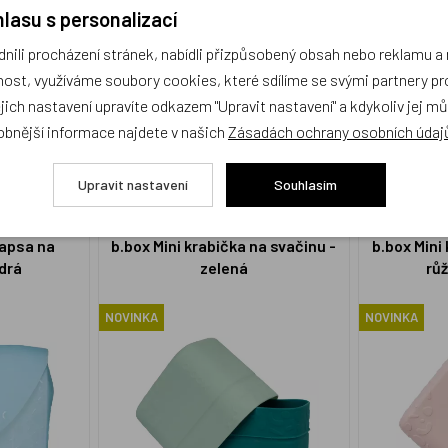
lasu s personalizací
ili procházení stránek, nabídli přizpůsobený obsah nebo reklamu 
ost, využíváme soubory cookies, které sdílíme se svými partnery pro
BBX1376
BBX500
ejich nastavení upravíte odkazem "Upravit nastavení" a kdykoliv jej m
340 Kč
460 Kč
Skladem 1 ks
Skladem 2 k
obnější informace najdete v našich
Zásadách ochrany osobních údaj
KOUPIT
KOUPIT
Upravit nastavení
Souhlasím
kapsa na
b.box Mini krabička na svačinu -
b.box Mini
drá
zelená
rů
NOVINKA
NOVINKA