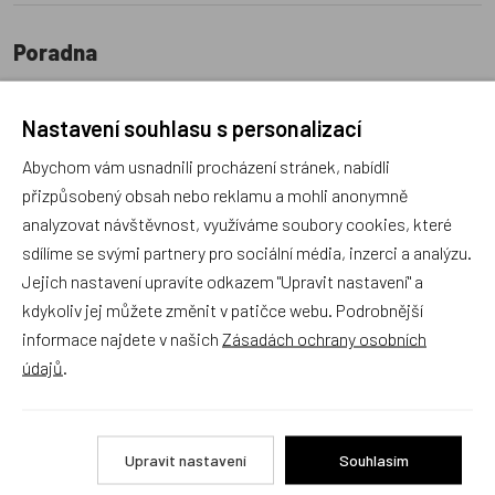
Poradna
Nastavení souhlasu s personalizací
Abychom vám usnadnili procházení stránek, nabídli
přizpůsobený obsah nebo reklamu a mohli anonymně
Náš sortiment dokonale známe a rádi Vám poradíme
analyzovat návštěvnost, využíváme soubory cookies, které
s výběrem (Po–Pá, 10–17 hod).
sdílíme se svými partnery pro sociální média, inzerci a analýzu.
Jsme tu vždy rádi pro Vás! Váš rodinný obchod
Jejich nastavení upravíte odkazem "Upravit nastavení" a
Dráček.cz
kdykoliv jej můžete změnit v patičce webu. Podrobnější
Položit dotaz
informace najdete v našich
Zásadách ochrany osobních
údajů
.
Recenze v detailu produktu a texty od zákazníků v poradně
odrážejí výhradně názory a stanoviska zákazníků. Provozovatel
Upravit nastavení
Souhlasím
e-shopu Dráček.cz texty zákazníků předem neschvaluje ani