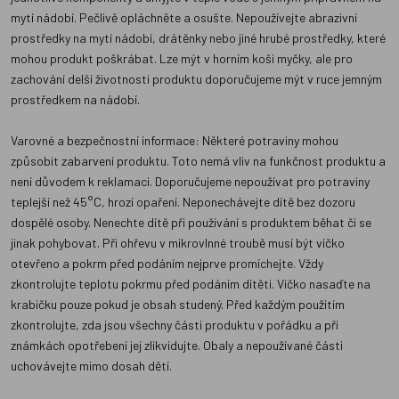
mytí nádobí. Pečlivě opláchněte a osušte. Nepoužívejte abrazivní
prostředky na mytí nádobí, drátěnky nebo jiné hrubé prostředky, které
mohou produkt poškrábat. Lze mýt v horním koši myčky, ale pro
zachování delší životnosti produktu doporučujeme mýt v ruce jemným
prostředkem na nádobí.
Varovné a bezpečnostní informace: Některé potraviny mohou
způsobit zabarvení produktu. Toto nemá vliv na funkčnost produktu a
není důvodem k reklamaci. Doporučujeme nepoužívat pro potraviny
teplejší než 45°C, hrozí opaření. Neponechávejte dítě bez dozoru
dospělé osoby. Nenechte dítě při používání s produktem běhat či se
jinak pohybovat. Při ohřevu v mikrovlnné troubě musí být víčko
otevřeno a pokrm před podáním nejprve promíchejte. Vždy
zkontrolujte teplotu pokrmu před podáním dítěti. Víčko nasaďte na
krabičku pouze pokud je obsah studený. Před každým použitím
zkontrolujte, zda jsou všechny části produktu v pořádku a při
známkách opotřebení jej zlikvidujte. Obaly a nepoužívané části
uchovávejte mimo dosah dětí.