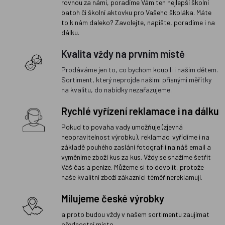
rovnou za námi, poradíme Vám ten nejlepší školní
batoh či školní aktovku pro Vašeho školáka. Máte
to k nám daleko? Zavolejte, napište, poradíme i na
dálku.
Kvalita vždy na prvním místě
Prodáváme jen to, co bychom koupili i našim dětem.
Sortiment, který neprojde našimi přísnými měřítky
na kvalitu, do nabídky nezařazujeme.
Rychlé vyřízení reklamace i na dálku
Pokud to povaha vady umožňuje (zjevná
neopravitelnost výrobku), reklamaci vyřídíme i na
základě pouhého zaslání fotografií na náš email a
vyměníme zboží kus za kus. Vždy se snažíme šetřit
Váš čas a peníze. Můžeme si to dovolit, protože
naše kvalitní zboží zákazníci téměř nereklamují.
Milujeme české výrobky
a proto budou vždy v našem sortimentu zaujímat
přednostní místo