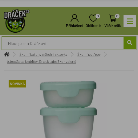
0
0
Přihlášení
Oblíbené
Váš košík
Školní batohy a školní aktovky
Školní potřeby
b.box Sada krabiček Snack tubs 3ks - zelené
NOVINKA