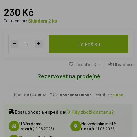
230 Kč
Skladem 2 ks
Dostupnost:
Do košíku
Do oblíbených
Hlídací pes
Rezervovat na prodejně
Kód:
BBX401807
EAN:
9353965006596
Výrobce:
b.box
Dostupnost a expedice
Kdy zboží dostanu?
U Vás doma
Na výdejním místě
Pozítří
(11.08.2026)
Pozítří
(11.08.2026)