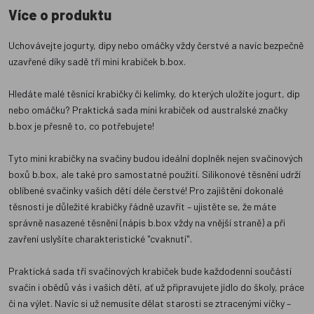
Více o produktu
Uchovávejte jogurty, dipy nebo omáčky vždy čerstvé a navíc bezpečně
uzavřené díky sadě tří mini krabiček b.box.
Hledáte malé těsnící krabičky či kelímky, do kterých uložíte jogurt, dip
nebo omáčku? Praktická sada mini krabiček od australské značky
b.box je přesně to, co potřebujete!
Tyto mini krabičky na svačiny budou ideální doplněk nejen svačinových
boxů b.box, ale také pro samostatné použití. Silikonové těsnění udrží
oblíbené svačinky vašich dětí déle čerstvé! Pro zajištění dokonalé
těsnosti je důležité krabičky řádně uzavřít – ujistěte se, že máte
správně nasazené těsnění (nápis b.box vždy na vnější straně) a při
zavření uslyšíte charakteristické "cvaknutí".
Praktická sada tří svačinových krabiček bude každodenní součástí
svačin i obědů vás i vašich dětí, ať už připravujete jídlo do školy, práce
či na výlet. Navíc si už nemusíte dělat starosti se ztracenými víčky –