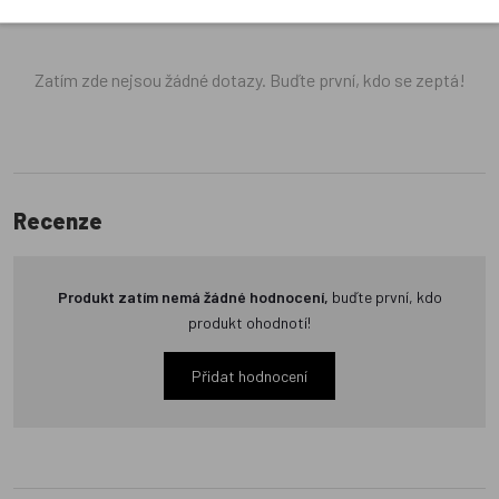
neověřuje.
Zatím zde nejsou žádné dotazy. Buďte první, kdo se zeptá!
Recenze
Produkt zatím nemá žádné hodnocení,
buďte první, kdo
produkt ohodnotí!
Přidat hodnocení