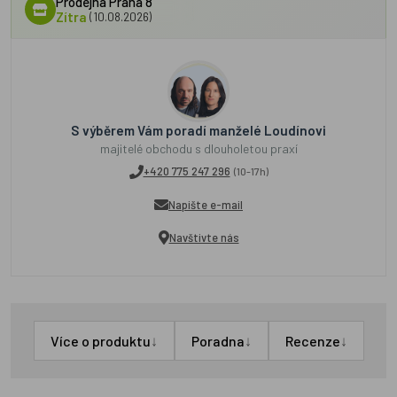
Prodejna Praha 8
Zítra
(10.08.2026)
S výběrem Vám poradí manželé Loudínovi
majitelé obchodu s dlouholetou praxí
+420 775 247 296
(10-17h)
Napište e-mail
Navštivte nás
↓
↓
↓
Více o produktu
Poradna
Recenze