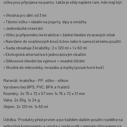
víčka jsou připojena na pantu, takže je vždy najdete tam, kde mají být.
• Vhodná pro děti od 3 let
• Těsnící víčko = ideální na jogurty, dipy a omáčky
• Jednoduché otevírání
• Víčko je připevněno ke krabičce = žádné hledání ztracených víček
• Navrženo do svačinových boxů b.box nebo k samostatnému použití
• Sada obsahuje 3 krabičky: 2 x 120 ml + 1 x 60 ml
• Ekologická alternativa k jednorázovým obalům
• Silikonové těsnění lze vyjmout = snadné čištění
• Vhodné do mikrovlnky, mrazáku a myčky (pouze horní koš)
Materiál: krabička - PP, víčko - silikon
Vyrobeno bez BPS, PVC, BPA a ftalátů
Rozměry: 2x 75 x 72 x 57 mm; 1x 75 x 72 x 31 mm
Váha: 2x 30g, 1x 24 g
Objem: 2x 120 ml, 1x 60 ml
Údržba: Produkty před prvním a po každém dalším použití rozdělte na
jednotlivé komponenty a umyjte v teplé vodě s jemným přípravkem na