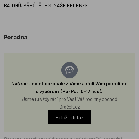
BATOHŮ, PŘEČTĚTE SI NAŠE RECENZE
Poradna
Náš sortiment dokonale známe a rádi Vám poradíme
s výběrem (Po–Pá, 10–17 hod).
Jsme tu vždy rádi pro Vás! Váš rodinný obchod
Dráček.cz
Položit dotaz
Recenze v detailu produktu a texty od zákazníků v poradně