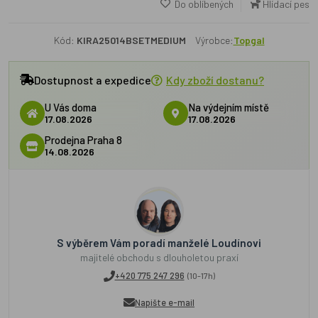
Do oblíbených
Hlídací pes
Kód:
KIRA25014BSETMEDIUM
Výrobce:
Topgal
Dostupnost a expedice
Kdy zboží dostanu?
U Vás doma
Na výdejním místě
17.08.2026
17.08.2026
Prodejna Praha 8
14.08.2026
S výběrem Vám poradí manželé Loudínovi
majitelé obchodu s dlouholetou praxí
+420 775 247 296
(10-17h)
Napište e-mail