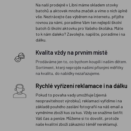
Na naší prodejně v Libni máme skladem stovky
batohů a aktovek mnoha značek a víme o nich úplně
vše. Neztrácejte čas výběrem na internetu, přijďte
rovnou za námi, poradíme Vám ten nejlepší školní
batoh či školní aktovku pro Vašeho školáka. Máte
to k nám daleko? Zavolejte, napište, poradíme i na
dálku.
Kvalita vždy na prvním místě
Prodáváme jen to, co bychom koupili i našim dětem.
Sortiment, který neprojde našimi přísnými měřítky
na kvalitu, do nabídky nezařazujeme.
Rychlé vyřízení reklamace i na dálku
Pokud to povaha vady umožňuje (zjevná
neopravitelnost výrobku), reklamaci vyřídíme i na
základě pouhého zaslání fotografií na náš email a
vyměníme zboží kus za kus. Vždy se snažíme šetřit
Váš čas a peníze. Můžeme si to dovolit, protože
naše kvalitní zboží zákazníci téměř nereklamují.