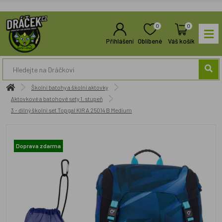
0
0
Přihlášení
Oblíbené
Váš košík
Školní batohy a školní aktovky
Aktovkové a batohové sety 1. stupeň
3 - dílný školní set Topgal KIRA 25014 B Medium
Doprava zdarma