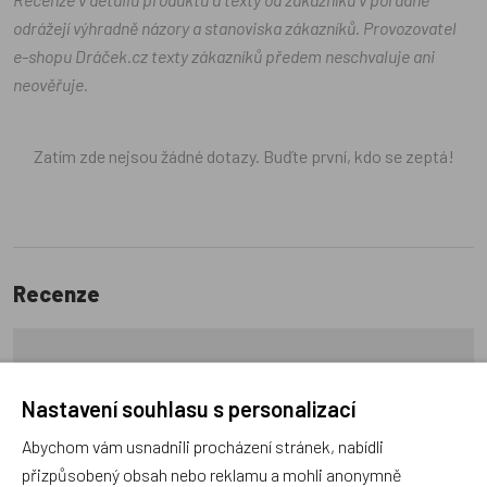
odrážejí výhradně názory a stanoviska zákazníků. Provozovatel
e-shopu Dráček.cz texty zákazníků předem neschvaluje ani
neověřuje.
Zatím zde nejsou žádné dotazy. Buďte první, kdo se zeptá!
Recenze
Produkt zatím nemá žádné hodnocení,
buďte první, kdo
produkt ohodnotí!
Nastavení souhlasu s personalizací
Abychom vám usnadnili procházení stránek, nabídli
Přidat hodnocení
přizpůsobený obsah nebo reklamu a mohli anonymně