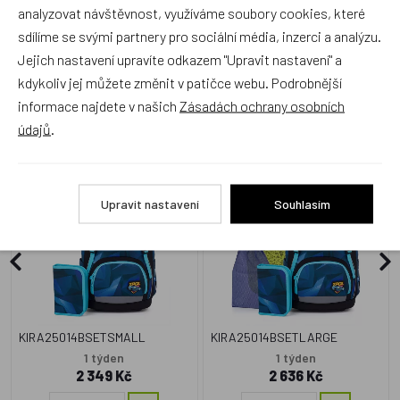
analyzovat návštěvnost, využíváme soubory cookies, které
sdílíme se svými partnery pro sociální média, inzerci a analýzu.
Jejich nastavení upravíte odkazem "Upravit nastavení" a
kdykoliv jej můžete změnit v patičce webu. Podrobnější
Zboží se stejným motivem
informace najdete v našich
Zásadách ochrany osobních
údajů
.
2 - dílný školní set Topgal
4 - dílný školní set Topgal
KIRA 25014 B Small
KIRA 25014 B Large
Upravit nastavení
Souhlasím
Doprava zdarma
Doprava zdarma
KIRA25014BSETSMALL
KIRA25014BSETLARGE
1 týden
1 týden
2 349 Kč
2 636 Kč