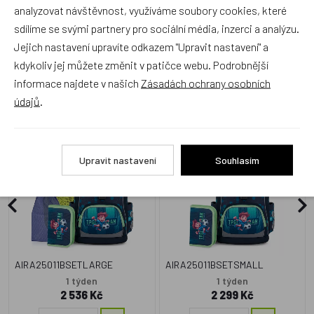
analyzovat návštěvnost, využíváme soubory cookies, které
sdílíme se svými partnery pro sociální média, inzerci a analýzu.
Jejich nastavení upravíte odkazem "Upravit nastavení" a
kdykoliv jej můžete změnit v patičce webu. Podrobnější
Zboží se stejným motivem
informace najdete v našich
Zásadách ochrany osobních
údajů
.
4 - dílný školní set Topgal
2 - dílný školní set Topgal
AIRA 25011 B Large
AIRA 25011 B Small
Upravit nastavení
Souhlasím
Doprava zdarma
Doprava zdarma
AIRA25011BSETLARGE
AIRA25011BSETSMALL
1 týden
1 týden
2 536 Kč
2 299 Kč