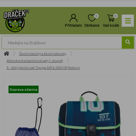
0
0
Přihlášení
Oblíbené
Váš košík
Školní batohy a školní aktovky
Aktovkové a batohové sety 1. stupeň
3 - dílný školní set Topgal AIRA 25011 B Medium
Doprava zdarma