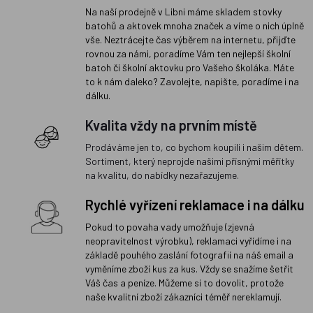
Na naší prodejně v Libni máme skladem stovky
batohů a aktovek mnoha značek a víme o nich úplně
vše. Neztrácejte čas výběrem na internetu, přijďte
rovnou za námi, poradíme Vám ten nejlepší školní
batoh či školní aktovku pro Vašeho školáka. Máte
to k nám daleko? Zavolejte, napište, poradíme i na
dálku.
Kvalita vždy na prvním místě
Prodáváme jen to, co bychom koupili i našim dětem.
Sortiment, který neprojde našimi přísnými měřítky
na kvalitu, do nabídky nezařazujeme.
Rychlé vyřízení reklamace i na dálku
Pokud to povaha vady umožňuje (zjevná
neopravitelnost výrobku), reklamaci vyřídíme i na
základě pouhého zaslání fotografií na náš email a
vyměníme zboží kus za kus. Vždy se snažíme šetřit
Váš čas a peníze. Můžeme si to dovolit, protože
naše kvalitní zboží zákazníci téměř nereklamují.