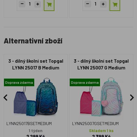
Alternativní zboží
3 - dílný školní set Topgal
3 - dílný školní set Topgal
LYNN 25017 B Medium
LYNN 25007 G Medium
Doprava zdarma
Doprava zdarma
LYNN25017BSETMEDIUM
LYNN25007GSETMEDIUM
1 týden
Skladem 1 ks
2 299 Kč
2 399 Kč