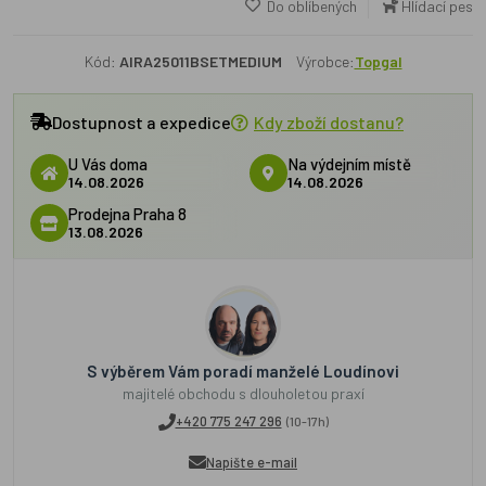
Do oblíbených
Hlídací pes
Kód:
AIRA25011BSETMEDIUM
Výrobce:
Topgal
Dostupnost a expedice
Kdy zboží dostanu?
U Vás doma
Na výdejním místě
14.08.2026
14.08.2026
Prodejna Praha 8
13.08.2026
S výběrem Vám poradí manželé Loudínovi
majitelé obchodu s dlouholetou praxí
+420 775 247 296
(10-17h)
Napište e-mail