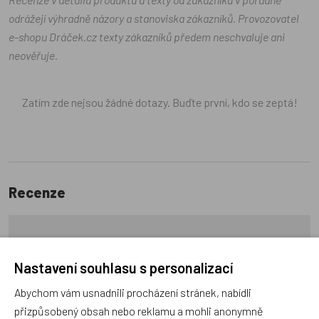
odrážejí výhradně názory a stanoviska zákazníků. Provozovatel
e-shopu Dráček.cz texty zákazníků předem neschvaluje ani
neověřuje.
Zatím zde nejsou žádné dotazy. Buďte první, kdo se zeptá!
Recenze
Produkt zatím nemá žádné hodnocení,
buďte první, kdo
produkt ohodnotí!
Nastavení souhlasu s personalizací
Abychom vám usnadnili procházení stránek, nabídli
Přidat hodnocení
přizpůsobený obsah nebo reklamu a mohli anonymně