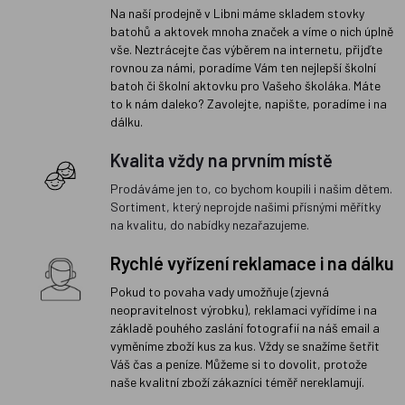
Na naší prodejně v Libni máme skladem stovky
batohů a aktovek mnoha značek a víme o nich úplně
vše. Neztrácejte čas výběrem na internetu, přijďte
rovnou za námi, poradíme Vám ten nejlepší školní
batoh či školní aktovku pro Vašeho školáka. Máte
to k nám daleko? Zavolejte, napište, poradíme i na
dálku.
Kvalita vždy na prvním místě
Prodáváme jen to, co bychom koupili i našim dětem.
Sortiment, který neprojde našimi přísnými měřítky
na kvalitu, do nabídky nezařazujeme.
Rychlé vyřízení reklamace i na dálku
Pokud to povaha vady umožňuje (zjevná
neopravitelnost výrobku), reklamaci vyřídíme i na
základě pouhého zaslání fotografií na náš email a
vyměníme zboží kus za kus. Vždy se snažíme šetřit
Váš čas a peníze. Můžeme si to dovolit, protože
naše kvalitní zboží zákazníci téměř nereklamují.