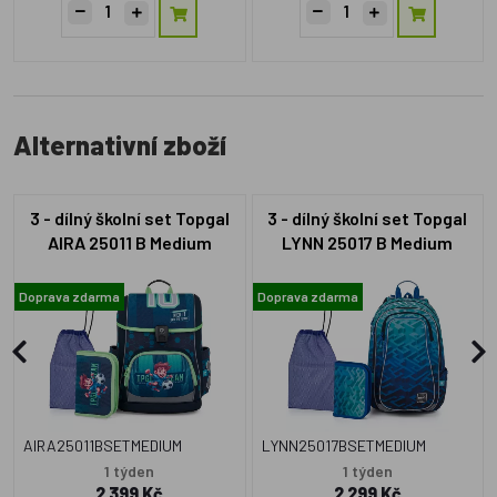
Alternativní zboží
3 - dílný školní set Topgal
3 - dílný školní set Topgal
AIRA 25011 B Medium
LYNN 25017 B Medium
Doprava zdarma
Doprava zdarma
AIRA25011BSETMEDIUM
LYNN25017BSETMEDIUM
1 týden
1 týden
2 399 Kč
2 299 Kč