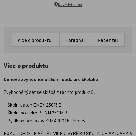
Navštivte nás
↓
↓
↓
Více o produktu
Poradna
Recenze
Více o produktu
Cenově zvýhodněná školní sada pro školáka
Zvýhodněný set se skládá z těchto produktů:
Školní batoh ENDY 25013 B
Školní pouzdro PENN 25013 B
Pytlík na přezůvky ZUZA 19046 - Modrý
POKUD CHCETE VĚDĚT VÍCE O VÝBĚRU ŠKOLNÍCH AKTOVEK A