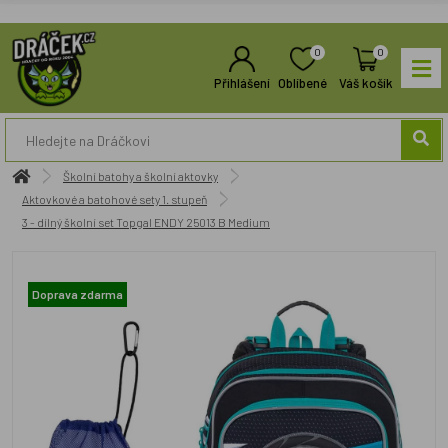
0
0
Přihlášení
Oblíbené
Váš košík
Školní batohy a školní aktovky
Aktovkové a batohové sety 1. stupeň
3 - dílný školní set Topgal ENDY 25013 B Medium
Doprava zdarma