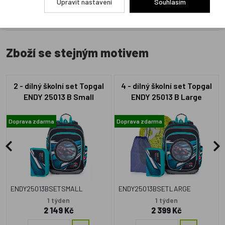
Upravit nastavení
Souhlasím
Zboží se stejným motivem
2 - dílný školní set Topgal
4 - dílný školní set Topgal
ENDY 25013 B Small
ENDY 25013 B Large
Doprava zdarma
Doprava zdarma
ENDY25013BSETSMALL
ENDY25013BSETLARGE
1 týden
1 týden
2 149 Kč
2 399 Kč