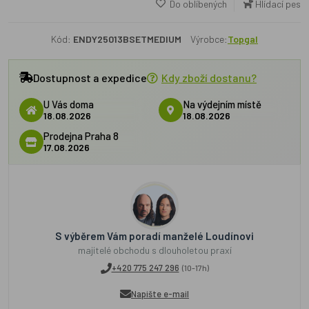
Do oblíbených
Hlídací pes
Kód:
ENDY25013BSETMEDIUM
Výrobce:
Topgal
Dostupnost a expedice
Kdy zboží dostanu?
U Vás doma
Na výdejním místě
18.08.2026
18.08.2026
Prodejna Praha 8
17.08.2026
S výběrem Vám poradí manželé Loudínovi
majitelé obchodu s dlouholetou praxí
+420 775 247 296
(10-17h)
Napište e-mail