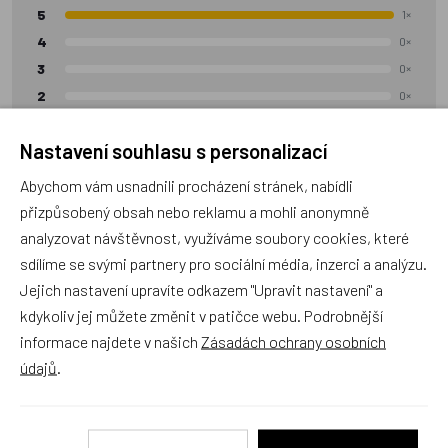
5
1×
4
0×
3
0×
2
0×
1
0×
Nastavení souhlasu s personalizací
Přidat hodnocení
Abychom vám usnadnili procházení stránek, nabídli
přizpůsobený obsah nebo reklamu a mohli anonymně
analyzovat návštěvnost, využíváme soubory cookies, které
sdílíme se svými partnery pro sociální média, inzerci a analýzu.
Klára L.
hodnotil:
Jejich nastavení upravíte odkazem "Upravit nastavení" a
Ověřený zákazník
kdykoliv jej můžete změnit v patičce webu. Podrobnější
100%
Hodnocení:
5/5
informace najdete v našich
Zásadách ochrany osobních
Syn nadšený, prostorný batoh se třemi velkými
údajů
.
kapsami, dostatek místa pro vše co bude ve škole
potřebovat.
19.07.2026