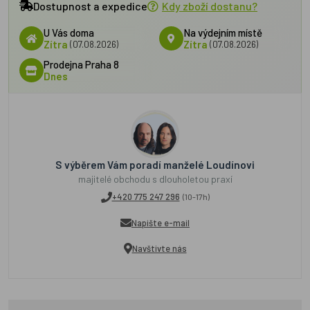
Dostupnost a expedice
Kdy zboží dostanu?
U Vás doma
Na výdejním místě
Zítra
(07.08.2026)
Zítra
(07.08.2026)
Prodejna Praha 8
Dnes
S výběrem Vám poradí manželé Loudínovi
majitelé obchodu s dlouholetou praxí
+420 775 247 296
(10-17h)
Napište e-mail
Navštivte nás