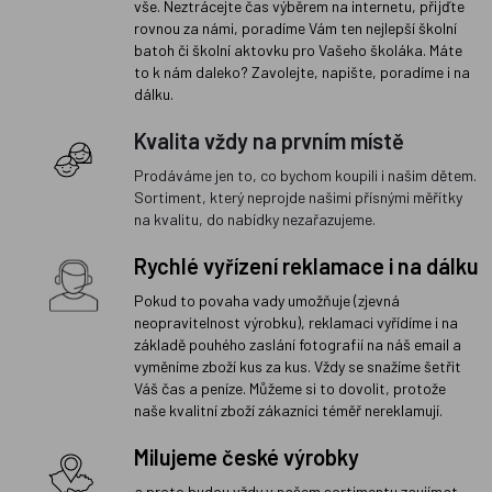
vše. Neztrácejte čas výběrem na internetu, přijďte
rovnou za námi, poradíme Vám ten nejlepší školní
batoh či školní aktovku pro Vašeho školáka. Máte
to k nám daleko? Zavolejte, napište, poradíme i na
dálku.
Kvalita vždy na prvním místě
Prodáváme jen to, co bychom koupili i našim dětem.
Sortiment, který neprojde našimi přísnými měřítky
na kvalitu, do nabídky nezařazujeme.
Rychlé vyřízení reklamace i na dálku
Pokud to povaha vady umožňuje (zjevná
neopravitelnost výrobku), reklamaci vyřídíme i na
základě pouhého zaslání fotografií na náš email a
vyměníme zboží kus za kus. Vždy se snažíme šetřit
Váš čas a peníze. Můžeme si to dovolit, protože
naše kvalitní zboží zákazníci téměř nereklamují.
Milujeme české výrobky
a proto budou vždy v našem sortimentu zaujímat