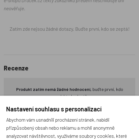
e-shopu Dráček.cz texty zákazníků předem neschvaluje ani
neověřuje.
Zatím zde nejsou žádné dotazy. Buďte první, kdo se zeptá!
Recenze
Produkt zatím nemá žádné hodnocení,
buďte první, kdo
produkt ohodnotí!
Nastavení souhlasu s personalizací
Přidat hodnocení
Abychom vám usnadnili procházení stránek, nabídli
přizpůsobený obsah nebo reklamu a mohli anonymně
analyzovat návštěvnost, využíváme soubory cookies, které