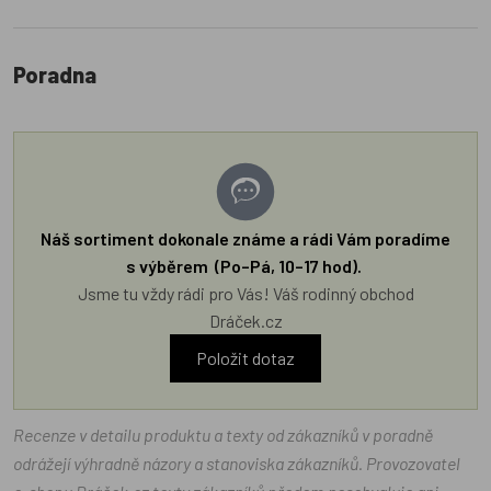
Poradna
Náš sortiment dokonale známe a rádi Vám poradíme
s výběrem (Po–Pá, 10–17 hod).
Jsme tu vždy rádi pro Vás! Váš rodinný obchod
Dráček.cz
Položit dotaz
Recenze v detailu produktu a texty od zákazníků v poradně
odrážejí výhradně názory a stanoviska zákazníků. Provozovatel