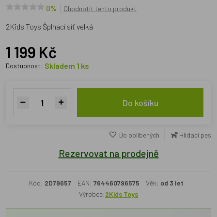
0%
Ohodnotit tento produkt
2Kids Toys Šplhací síť velká
1 199 Kč
Skladem 1 ks
Dostupnost:
Do košíku
Do oblíbených
Hlídací pes
Rezervovat na prodejně
Kód:
2D79657
EAN:
764460796575
Věk:
od 3 let
Výrobce:
2Kids Toys