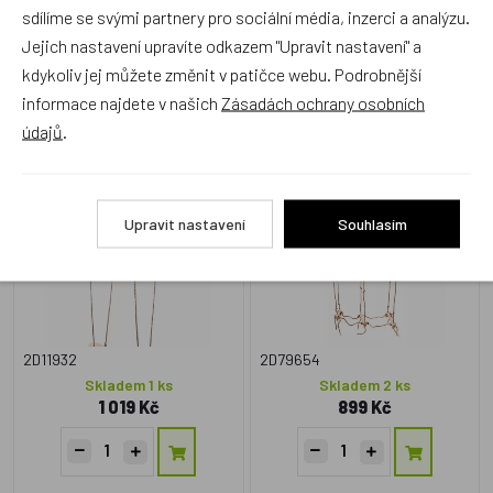
sdílíme se svými partnery pro sociální média, inzerci a analýzu.
Jejich nastavení upravíte odkazem "Upravit nastavení" a
Zboží se stejným motivem
kdykoliv jej můžete změnit v patičce webu. Podrobnější
informace najdete v našich
Zásadách ochrany osobních
údajů
.
2Kids Toys Dřevěná
2Kids Toys Visutý most
houpačka skateboard
Upravit nastavení
Souhlasím
2D11932
2D79654
Skladem 1 ks
Skladem 2 ks
1 019 Kč
899 Kč