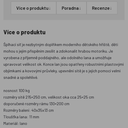
↓
↓
↓
Více o produktu
Poradna
Recenze
Více o produktu
Šplhací síť je nezbytným doplňkem moderního dětského hřiště, děti
mohou s jejím přispěním zesílit a zdokonalit hrubou motoriku. Je
vyrobena z příjemně poddajného, ale odolného lana a umožňuje
upravovat velikost ok. Konce lan jsou opatřeny robustními plastovými
objímkami a kovovými průvleky, upevnění sítě je s jejich pomocí velmi
snadné a spolehlivé.
nosnost 100 kg
rozměry sítě 215×250 cm, velikost oka cca 25×25 cm
doporučené rozměry rámu 130×200 cm
Rozměry balení: 40x35x13 cm
Tloušťka lana: 11 mm
Materiál: lano