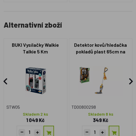
Alternativní zboží
BUKI Vysílačky Walkie
Detektor kovů/hledačka
Talkie 5 Km
pokladů plast 65cm na
baterie se světlem se
zvukem v krabici
23x33x7cm
STW05
TD00800298
Skladem 2 ks
Skladem 8 ks
1 049 Kč
349 Kč