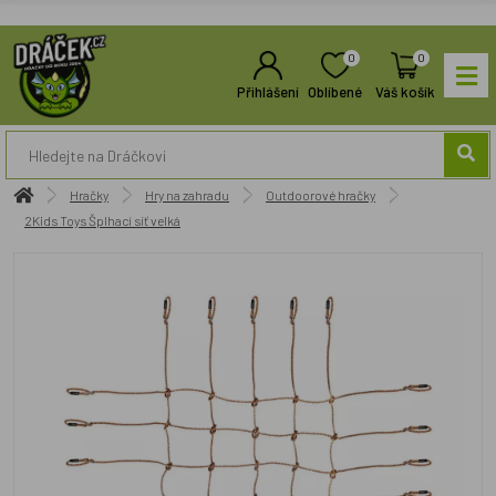
0
0
Přihlášení
Oblíbené
Váš košík
Hračky
Hry na zahradu
Outdoorové hračky
2Kids Toys Šplhací síť velká