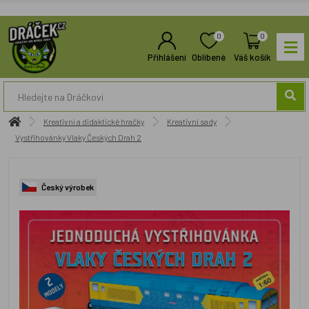
0
0
Přihlášení
Oblíbené
Váš košík
Kreativní a didaktické hračky
Kreativní sady
Vystřihovánky Vlaky Českých Drah 2
Český výrobek