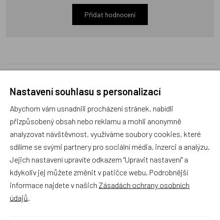
Přidat hodnocení
Zboží se stejným motivem
Nastavení souhlasu s personalizací
Abychom vám usnadnili procházení stránek, nabídli
Vystřihovánky Historické
Vystřihovánky Rychlá auta
přizpůsobený obsah nebo reklamu a mohli anonymně
lokomotivy
analyzovat návštěvnost, využíváme soubory cookies, které
sdílíme se svými partnery pro sociální média, inzerci a analýzu.
Český výrobek
Český výrobek
Jejich nastavení upravíte odkazem "Upravit nastavení" a
kdykoliv jej můžete změnit v patičce webu. Podrobnější
informace najdete v našich
Zásadách ochrany osobních
údajů
.
BX272
BX269