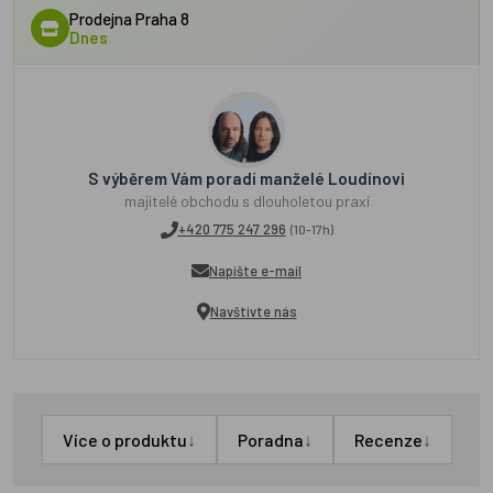
Prodejna Praha 8
Dnes
S výběrem Vám poradí manželé Loudínovi
majitelé obchodu s dlouholetou praxí
+420 775 247 296
(10-17h)
Napište e-mail
Navštivte nás
↓
↓
↓
Více o produktu
Poradna
Recenze