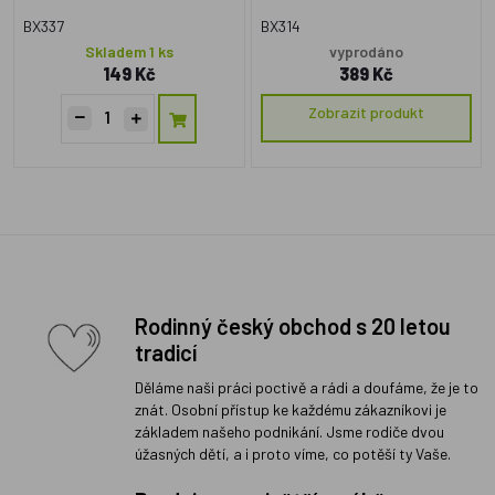
BX337
BX314
Skladem 1 ks
vyprodáno
149 Kč
389 Kč
Zobrazit produkt
Rodinný český obchod s 20 letou
tradicí
Děláme naši práci poctivě a rádi a doufáme, že je to
znát. Osobní přístup ke každému zákazníkovi je
základem našeho podnikání. Jsme rodiče dvou
úžasných dětí, a i proto víme, co potěší ty Vaše.