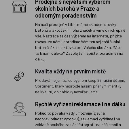
Prodejna s největším výběrem
školních batohů v Praze a
odborným poradenstvím
Na naší prodejně v Libni máme skladem stovky
batohů a aktovek mnoha značek a víme o nich úplně
vše. Neztrácejte čas výběrem na internetu, přijďte
rovnou za námi, poradíme Vám ten nejlepší školní
batoh či školní aktovku pro Vašeho školáka. Máte
to k nám daleko? Zavolejte, napište, poradíme i na
dálku.
Kvalita vždy na prvním místě
Prodáváme jen to, co bychom koupili i našim dětem.
Sortiment, který neprojde našimi přísnými měřítky
na kvalitu, do nabídky nezařazujeme.
Rychlé vyřízení reklamace i na dálku
Pokud to povaha vady umožňuje (zjevná
neopravitelnost výrobku), reklamaci vyřídíme i na
základě pouhého zaslání fotografií na náš email a