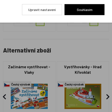
Skladem 2 ks
Skladem 4 ks
Upravit nastavení
Souhlasím
75 Kč
75 Kč
Alternativní zboží
Začínáme vystřihovat -
Vystřihovánky - Hrad
Vlaky
Křivoklát
Český výrobek
Český výrobek