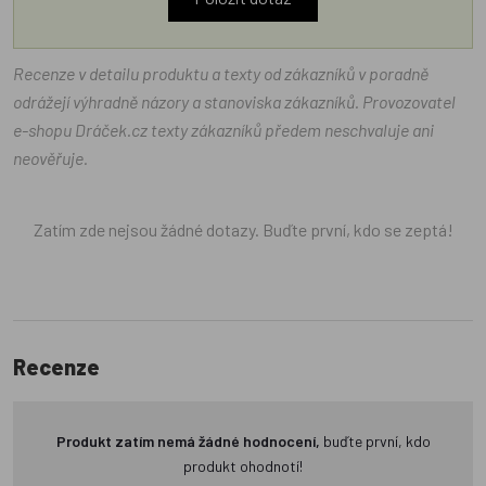
Recenze v detailu produktu a texty od zákazníků v poradně
odrážejí výhradně názory a stanoviska zákazníků. Provozovatel
e-shopu Dráček.cz texty zákazníků předem neschvaluje ani
neověřuje.
Zatím zde nejsou žádné dotazy. Buďte první, kdo se zeptá!
Recenze
Produkt zatím nemá žádné hodnocení,
buďte první, kdo
produkt ohodnotí!