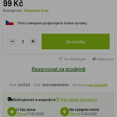
99 Kč
Skladem 5 ks
Dostupnost:
Tímto nákupem podporujete české výrobky
Do košíku
Do oblíbených
Hlídací pes
Rezervovat na prodejně
Kód:
IZVČD2
EAN:
8594168990904
Výrobce:
Ivan Zadražil
Dostupnost a expedice
Kdy zboží dostanu?
U Vás doma
Na výdejním místě
Zítra
(11.08.2026)
Zítra
(11.08.2026)