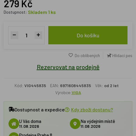
279 Kč
Skladem 1 ks
Dostupnost:
Do košíku
Do oblíbených
Hlídací pes
Rezervovat na prodejně
Kód:
VIG445835
EAN:
6971608445835
Věk:
od 2 let
Výrobce:
VIGA
Dostupnost a expedice
Kdy zboží dostanu?
U Vás doma
Na výdejním místě
11.08.2026
11.08.2026
Prodejna Praha 8