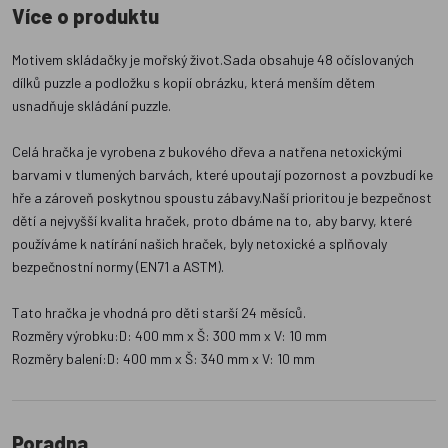
Více o produktu
Motivem skládačky je mořský život.Sada obsahuje 48 očíslovaných
dílků puzzle a podložku s kopií obrázku, která menším dětem
usnadňuje skládání puzzle.
Celá hračka je vyrobena z bukového dřeva a natřena netoxickými
barvami v tlumených barvách, které upoutají pozornost a povzbudí ke
hře a zároveň poskytnou spoustu zábavy.Naší prioritou je bezpečnost
dětí a nejvyšší kvalita hraček, proto dbáme na to, aby barvy, které
používáme k natírání našich hraček, byly netoxické a splňovaly
bezpečnostní normy (EN71 a ASTM).
Tato hračka je vhodná pro děti starší 24 měsíců.
Rozměry výrobku:D: 400 mm x Š: 300 mm x V: 10 mm
Rozměry balení:D: 400 mm x Š: 340 mm x V: 10 mm
Poradna