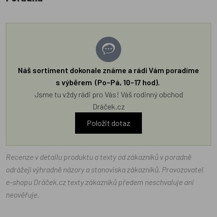
Náš sortiment dokonale známe a rádi Vám poradíme
s výběrem (Po–Pá, 10–17 hod).
Jsme tu vždy rádi pro Vás! Váš rodinný obchod
Dráček.cz
Položit dotaz
Recenze v detailu produktu a texty od zákazníků v poradně
odrážejí výhradně názory a stanoviska zákazníků. Provozovatel
e-shopu Dráček.cz texty zákazníků předem neschvaluje ani
neověřuje.