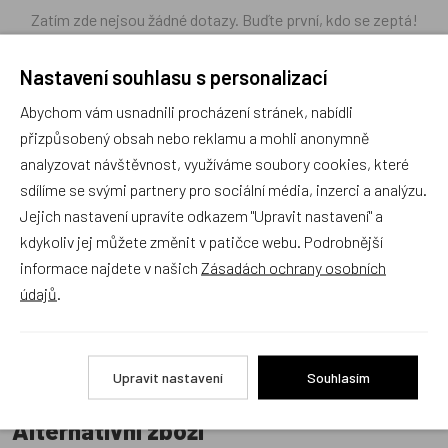
Zatím zde nejsou žádné dotazy. Buďte první, kdo se zeptá!
Nastavení souhlasu s personalizací
Abychom vám usnadnili procházení stránek, nabídli
přizpůsobený obsah nebo reklamu a mohli anonymně
Recenze
analyzovat návštěvnost, využíváme soubory cookies, které
sdílíme se svými partnery pro sociální média, inzerci a analýzu.
Jejich nastavení upravíte odkazem "Upravit nastavení" a
Produkt zatím nemá žádné hodnocení,
buďte první, kdo
produkt ohodnotí!
kdykoliv jej můžete změnit v patičce webu. Podrobnější
informace najdete v našich
Zásadách ochrany osobních
Přidat hodnocení
údajů
.
Upravit nastavení
Souhlasím
Alternativní zboží