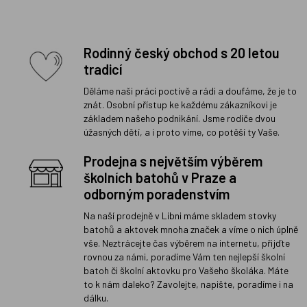
Rodinný český obchod s 20 letou
tradicí
Děláme naši práci poctivě a rádi a doufáme, že je to
znát. Osobní přístup ke každému zákazníkovi je
základem našeho podnikání. Jsme rodiče dvou
úžasných dětí, a i proto víme, co potěší ty Vaše.
Prodejna s největším výběrem
školních batohů v Praze a
odborným poradenstvím
Na naší prodejně v Libni máme skladem stovky
batohů a aktovek mnoha značek a víme o nich úplně
vše. Neztrácejte čas výběrem na internetu, přijďte
rovnou za námi, poradíme Vám ten nejlepší školní
batoh či školní aktovku pro Vašeho školáka. Máte
to k nám daleko? Zavolejte, napište, poradíme i na
dálku.