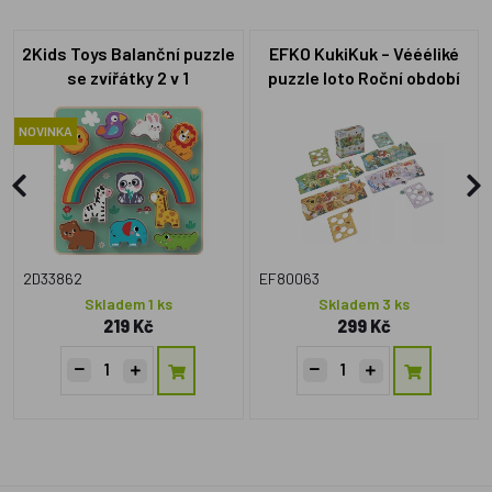
2Kids Toys Balanční puzzle
EFKO KukiKuk – Véééliké
se zvířátky 2 v 1
puzzle loto Roční období
NOVINKA
2D33862
EF80063
Skladem 1 ks
Skladem 3 ks
219 Kč
299 Kč