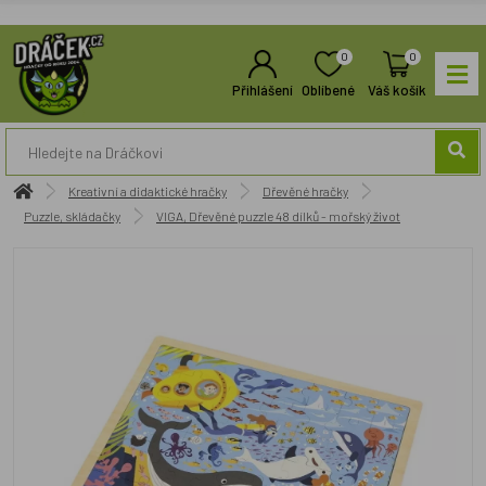
0
0
Přihlášení
Oblíbené
Váš košík
Kreativní a didaktické hračky
Dřevěné hračky
Puzzle, skládačky
VIGA, Dřevěné puzzle 48 dílků - mořský život