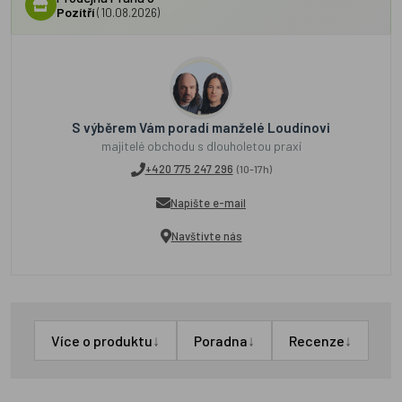
Pozítří
(10.08.2026)
S výběrem Vám poradí manželé Loudínovi
majitelé obchodu s dlouholetou praxí
+420 775 247 296
(10-17h)
Napište e-mail
Navštivte nás
↓
↓
↓
Více o produktu
Poradna
Recenze