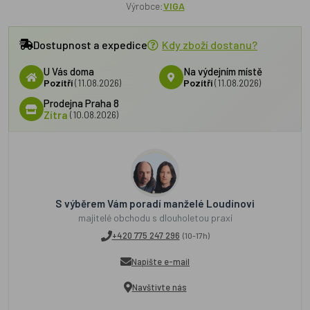
Výrobce:
VIGA
Dostupnost a expedice
Kdy zboží dostanu?
U Vás doma
Na výdejním místě
Pozítří
(11.08.2026)
Pozítří
(11.08.2026)
Prodejna Praha 8
Zítra
(10.08.2026)
S výběrem Vám poradí manželé Loudínovi
majitelé obchodu s dlouholetou praxí
+420 775 247 296
(10-17h)
Napište e-mail
Navštivte nás