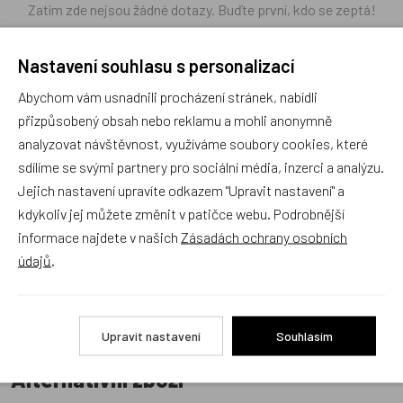
Zatím zde nejsou žádné dotazy. Buďte první, kdo se zeptá!
Nastavení souhlasu s personalizací
Abychom vám usnadnili procházení stránek, nabídli
přizpůsobený obsah nebo reklamu a mohli anonymně
Recenze
analyzovat návštěvnost, využíváme soubory cookies, které
sdílíme se svými partnery pro sociální média, inzerci a analýzu.
Produkt zatím nemá žádné hodnocení,
buďte první, kdo
Jejich nastavení upravíte odkazem "Upravit nastavení" a
produkt ohodnotí!
kdykoliv jej můžete změnit v patičce webu. Podrobnější
informace najdete v našich
Zásadách ochrany osobních
Přidat hodnocení
údajů
.
Upravit nastavení
Souhlasím
Alternativní zboží