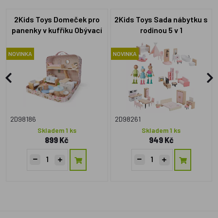
2Kids Toys Domeček pro
2Kids Toys Sada nábytku s
panenky v kufříku Obývací
rodinou 5 v 1
pokoj
NOVINKA
NOVINKA
2D98186
2D98261
Skladem 1 ks
Skladem 1 ks
899 Kč
949 Kč