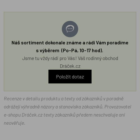
Náš sortiment dokonale známe a rádi Vám poradíme
s výběrem (Po–Pá, 10–17 hod).
Jsme tu vždy rádi pro Vás! Váš rodinný obchod
Dráček.cz
Položit dotaz
Recenze v detailu produktu a texty od zákazníků v poradně
odrážejí výhradně názory a stanoviska zákazníků. Provozovatel
e-shopu Dráček.cz texty zákazníků předem neschvaluje ani
neověřuje.