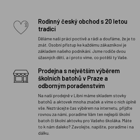
Rodinný český obchod s 20 letou
tradicí
Děláme naši práci poctivě a rádi a doufáme, že je to
znát. Osobní přístup ke každému zákazníkovi je
základem našeho podnikání. Jsme rodiče dvou
úžasných dětí, a i proto víme, co potěší ty Vaše.
Prodejna s největším výběrem
školních batohů v Praze a
odborným poradenstvím
Na naší prodejně v Libni máme skladem stovky
batohů a aktovek mnoha značek a víme o nich úplně
vše. Neztrácejte čas výběrem na internetu, přijďte
rovnou za námi, poradíme Vám ten nejlepší školní
batoh či školní aktovku pro Vašeho školáka. Máte
to k nám daleko? Zavolejte, napište, poradíme i na
dálku.