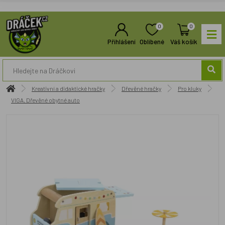
0
0
Přihlášení
Oblíbené
Váš košík
Kreativní a didaktické hračky
Dřevěné hračky
Pro kluky
VIGA, Dřevěné obytné auto