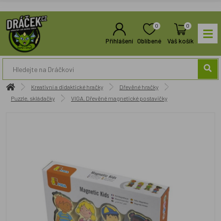
0
0
Přihlášení
Oblíbené
Váš košík
Kreativní a didaktické hračky
Dřevěné hračky
Puzzle, skládačky
VIGA, Dřevěné magnetické postavičky