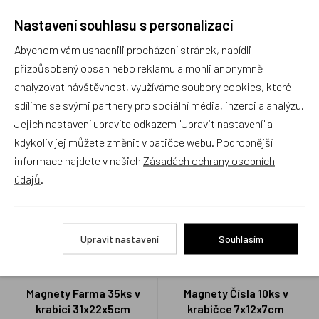
Nastavení souhlasu s personalizací
Recenze
Abychom vám usnadnili procházení stránek, nabídli
přizpůsobený obsah nebo reklamu a mohli anonymně
analyzovat návštěvnost, využíváme soubory cookies, které
Produkt zatím nemá žádné hodnocení,
buďte první, kdo
sdílíme se svými partnery pro sociální média, inzerci a analýzu.
produkt ohodnotí!
Jejich nastavení upravíte odkazem "Upravit nastavení" a
kdykoliv jej můžete změnit v patičce webu. Podrobnější
Přidat hodnocení
informace najdete v našich
Zásadách ochrany osobních
údajů
.
Upravit nastavení
Souhlasím
Alternativní zboží
Magnety Farma 35ks v
Magnety Čísla 10ks v
krabici 31x22x5cm
krabičce 7x12x7cm