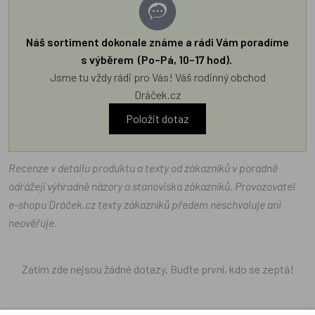
Náš sortiment dokonale známe a rádi Vám poradíme
s výběrem (Po–Pá, 10–17 hod).
Jsme tu vždy rádi pro Vás! Váš rodinný obchod
Dráček.cz
Položit dotaz
Recenze v detailu produktu a texty od zákazníků v poradně
odrážejí výhradně názory a stanoviska zákazníků. Provozovatel
e-shopu Dráček.cz texty zákazníků předem neschvaluje ani
neověřuje.
Zatím zde nejsou žádné dotazy. Buďte první, kdo se zeptá!