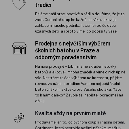
tradicí
Děláme naši práci poctivě a rádi a doufáme, že je to
znát. Osobní přístup ke každému zákazníkovi je
základem našeho podnikání. Jsme rodiče dvou
úžasných dětí, a i proto víme, co potěší ty Vaše.
Prodejna s největším výběrem
školních batohů v Praze a
odborným poradenstvím
Na naší prodejně v Libni máme skladem stovky
batohů a aktovek mnoha značek a víme o nich úplně
vše. Neztrácejte čas výběrem na internetu, přijďte
rovnou za námi, poradíme Vám ten nejlepší školní
batoh či školní aktovku pro Vašeho školáka. Máte
to k nám daleko? Zavolejte, napište, poradíme i na
dálku.
Kvalita vždy na prvním místě
Prodáváme jen to, co bychom koupili i našim dětem.
Sortiment, který neprojde našimi přísnými měřítky