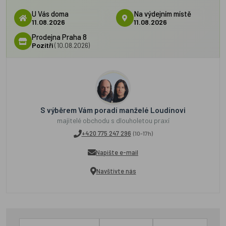
U Vás doma
Na výdejním místě
11.08.2026
11.08.2026
Prodejna Praha 8
Pozítří
(10.08.2026)
S výběrem Vám poradí manželé Loudínovi
majitelé obchodu s dlouholetou praxí
+420 775 247 296
(10-17h)
Napište e-mail
Navštivte nás