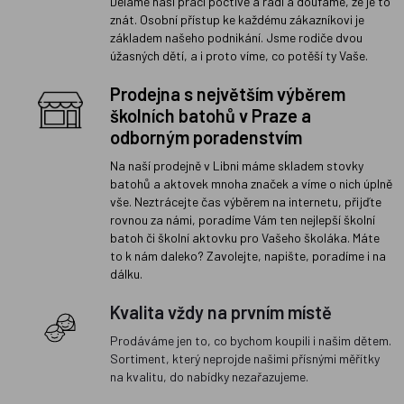
Děláme naši práci poctivě a rádi a doufáme, že je to
znát. Osobní přístup ke každému zákazníkovi je
základem našeho podnikání. Jsme rodiče dvou
úžasných dětí, a i proto víme, co potěší ty Vaše.
Prodejna s největším výběrem
školních batohů v Praze a
odborným poradenstvím
Na naší prodejně v Libni máme skladem stovky
batohů a aktovek mnoha značek a víme o nich úplně
vše. Neztrácejte čas výběrem na internetu, přijďte
rovnou za námi, poradíme Vám ten nejlepší školní
batoh či školní aktovku pro Vašeho školáka. Máte
to k nám daleko? Zavolejte, napište, poradíme i na
dálku.
Kvalita vždy na prvním místě
Prodáváme jen to, co bychom koupili i našim dětem.
Sortiment, který neprojde našimi přísnými měřítky
na kvalitu, do nabídky nezařazujeme.