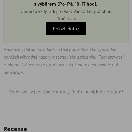
s výběrem (Po–Pá, 10–17 hod).
Jsme tu vždy rádi pro Vás! Váš rodinný obchod
Dráček.cz
Položit dotaz
Recenze v detailu produktu a texty od zákazníků v poradně
odrážejí výhradně názory a stanoviska zákazníků. Provozovatel
e-shopu Dráček.cz texty zákazníků předem neschvaluje ani
neověřuje.
Zatím zde nejsou žádné dotazy. Buďte první, kdo se zeptá!
Recenze