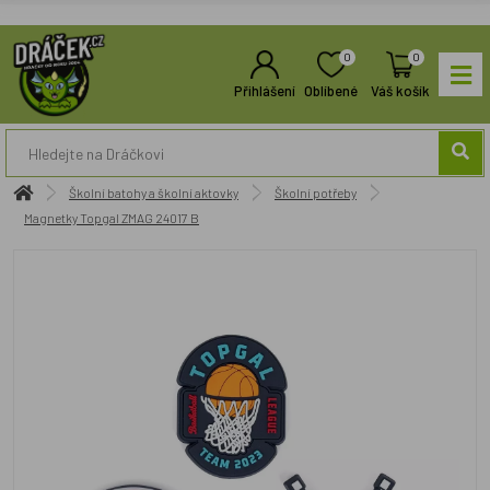
0
0
Přihlášení
Oblíbené
Váš košík
Školní batohy a školní aktovky
Školní potřeby
Magnetky Topgal ZMAG 24017 B