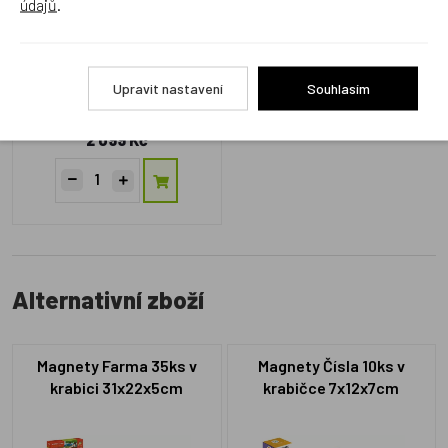
údajů
.
Upravit nastavení
Souhlasím
CODA24017B
Skladem 1 ks
2 099 Kč
Alternativní zboží
Magnety Farma 35ks v
Magnety Čísla 10ks v
krabici 31x22x5cm
krabičce 7x12x7cm