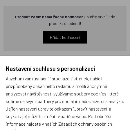
Produkt zatím nemá žádné hodnocení,
buďte první, kdo
produkt ohodnotí!
Přidat hodnocení
Nastavení souhlasu s personalizací
Zboží se stejným motivem
Abychom vám usnadnili procházení stránek, nabídli
přizpůsobený obsah nebo reklamu a mohli anonymně
analyzovat návštěvnost, využíváme soubory cookies, které
Školní batoh Topgal Sports
sdílíme se svými partnery pro sociální média, inzerci a analýzu.
Team CODA 24017 B
Jejich nastavení upravíte odkazem "Upravit nastavení" a
kdykoliv jej můžete změnit v patičce webu. Podrobnější
Doprava zdarma
informace najdete v našich
Zásadách ochrany osobních