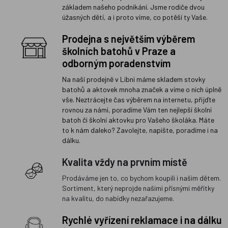
základem našeho podnikání. Jsme rodiče dvou
úžasných dětí, a i proto víme, co potěší ty Vaše.
Prodejna s největším výběrem
školních batohů v Praze a
odborným poradenstvím
Na naší prodejně v Libni máme skladem stovky
batohů a aktovek mnoha značek a víme o nich úplně
vše. Neztrácejte čas výběrem na internetu, přijďte
rovnou za námi, poradíme Vám ten nejlepší školní
batoh či školní aktovku pro Vašeho školáka. Máte
to k nám daleko? Zavolejte, napište, poradíme i na
dálku.
Kvalita vždy na prvním místě
Prodáváme jen to, co bychom koupili i našim dětem.
Sortiment, který neprojde našimi přísnými měřítky
na kvalitu, do nabídky nezařazujeme.
Rychlé vyřízení reklamace i na dálku