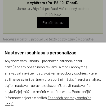
s výběrem (Po–Pá, 10–17 hod).
Jsme tu vždy rádi pro Vás! Váš rodinný obchod
Dráček.cz
Položit dotaz
Recenze v detailu produktu a texty od zákazníků v poradně
odrážejí výhradně názory a stanoviska zákazníků. Provozovatel
e-shopu Dráček.cz texty zákazníků předem neschvaluje ani
Nastavení souhlasu s personalizací
neověřuje.
Abychom vám usnadnili procházení stránek, nabídli
přizpůsobený obsah nebo reklamu a mohli anonymně
analyzovat návštěvnost, využíváme soubory cookies, které
Zatím zde nejsou žádné dotazy. Buďte první, kdo se zeptá!
sdílíme se svými partnery pro sociální média, inzerci a analýzu.
Jejich nastavení upravíte odkazem "Upravit nastavení" a
kdykoliv jej můžete změnit v patičce webu. Podrobnější
informace najdete v našich
Zásadách ochrany osobních
Recenze
údajů
.