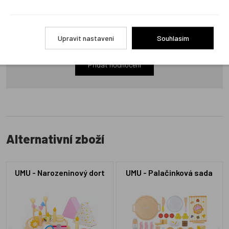
Produkt zatím nemá žádné hodnocení,
buďte první, kdo
Upravit nastavení
Souhlasím
produkt ohodnotí!
Přidat hodnocení
Alternativní zboží
UMU - Narozeninový dort
UMU - Palačinková sada