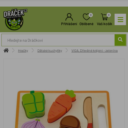
0
0
Přihlášení
Oblíbené
Váš košík
Hračky
Dětské kuchyňky
VIGA, Dřevěné krájení - zelenina