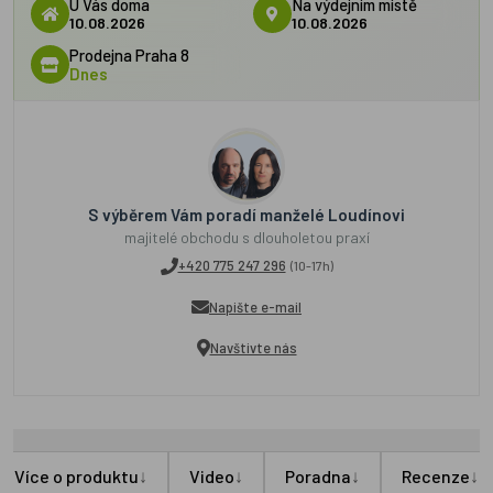
U Vás doma
Na výdejním místě
10.08.2026
10.08.2026
Prodejna Praha 8
Dnes
S výběrem Vám poradí manželé Loudínovi
majitelé obchodu s dlouholetou praxí
+420 775 247 296
(10-17h)
Napište e-mail
Navštivte nás
↓
↓
↓
↓
Více o produktu
Video
Poradna
Recenze