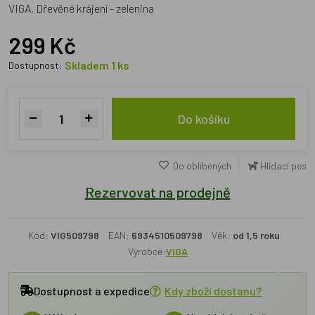
VIGA, Dřevěné krájení - zelenina
299 Kč
Skladem 1 ks
Dostupnost:
Do košíku
Do oblíbených
Hlídací pes
Rezervovat na prodejně
Kód:
VIG509798
EAN:
6934510509798
Věk:
od 1,5 roku
Výrobce:
VIGA
Dostupnost a expedice
Kdy zboží dostanu?