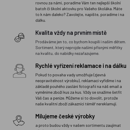
rovnou za námi, poradíme Vám ten nejlepší školní
batoh či školní aktovku pro Vašeho školáka. Máte
to k nám daleko? Zavolejte, napište, poradíme i na
dálku.
Kvalita vždy na prvním místě
Prodáváme jen to, co bychom koupili i našim dětem.
Sortiment, který neprojde našimi přísnými měřítky
na kvalitu, do nabídky nezařazujeme.
Rychlé vyřízení reklamace i na dálku
Pokud to povaha vady umožňuje (zjevná
neopravitelnost výrobku), reklamaci vyřídíme i na
základě pouhého zaslání fotografií na náš email a
vyměníme zboží kus za kus. Vždy se snažíme šetřit
Váš čas a peníze. Můžeme si to dovolit, protože
naše kvalitní zboží zákazníci téměř nereklamují.
Milujeme české výrobky
a proto budou vždy v našem sortimentu zaujímat