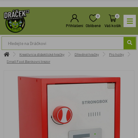
0
0
Přihlášení
Oblíbené
Váš košík
Kreativní a didaktické hračky
Dřevěné hračky
Pro holky
Small Foot Bankovní trezor