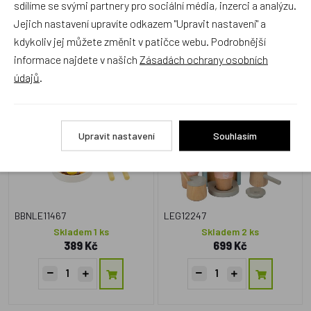
sdílíme se svými partnery pro sociální média, inzerci a analýzu.
Jejich nastavení upravíte odkazem "Upravit nastavení" a
Zboží se stejným motivem
kdykoliv jej můžete změnit v patičce webu. Podrobnější
informace najdete v našich
Zásadách ochrany osobních
Small Foot Set na přípravu
small foot, Kávovar s
údajů
.
palačinek
příslušenstvím Tasty
Upravit nastavení
Souhlasím
BBNLE11467
LEG12247
Skladem 1 ks
Skladem 2 ks
389 Kč
699 Kč