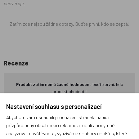
neověřuje.
Zatím zde nejsou žádné dotazy. Buďte první, kdo se zeptá!
Recenze
Produkt zatím nemá žádné hodnocení,
buďte první, kdo
produkt ohodnotí!
Nastavení souhlasu s personalizací
Přidat hodnocení
Abychom vám usnadnili procházení stránek, nabídli
přizpůsobený obsah nebo reklamu a mohli anonymně
analyzovat návštěvnost, využíváme soubory cookies, které