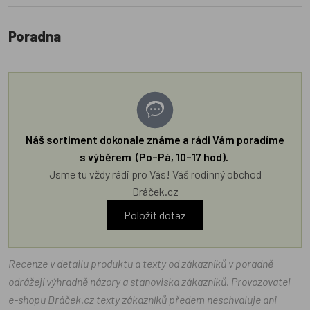
Poradna
Náš sortiment dokonale známe a rádi Vám poradíme
s výběrem (Po–Pá, 10–17 hod).
Jsme tu vždy rádi pro Vás! Váš rodinný obchod
Dráček.cz
Položit dotaz
Recenze v detailu produktu a texty od zákazníků v poradně
odrážejí výhradně názory a stanoviska zákazníků. Provozovatel
e-shopu Dráček.cz texty zákazníků předem neschvaluje ani