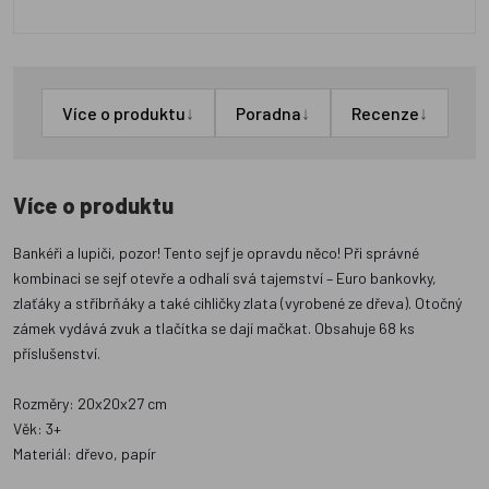
↓
↓
↓
Více o produktu
Poradna
Recenze
Více o produktu
Bankéři a lupiči, pozor! Tento sejf je opravdu něco! Při správné
kombinaci se sejf otevře a odhalí svá tajemství – Euro bankovky,
zlaťáky a stříbrňáky a také cihličky zlata (vyrobené ze dřeva). Otočný
zámek vydává zvuk a tlačítka se dají mačkat. Obsahuje 68 ks
příslušenství.
Rozměry: 20x20x27 cm
Věk: 3+
Materiál: dřevo, papír