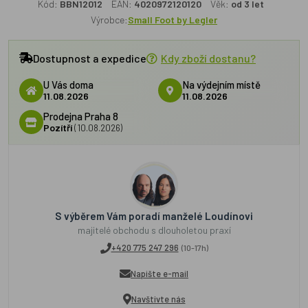
Kód:
BBN12012
EAN:
4020972120120
Věk:
od 3 let
Výrobce:
Small Foot by Legler
Dostupnost a expedice
Kdy zboží dostanu?
U Vás doma
Na výdejním místě
11.08.2026
11.08.2026
Prodejna Praha 8
Pozítří
(10.08.2026)
S výběrem Vám poradí manželé Loudínovi
majitelé obchodu s dlouholetou praxí
+420 775 247 296
(10-17h)
Napište e-mail
Navštivte nás