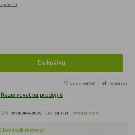
o produkt
Do košíku
Do oblíbených
Hlídací pes
Rezervovat na prodejně
EAN:
6971608440625
Věk:
od 3 let
Výrobce:
VIGA
Kdy zboží dostanu?