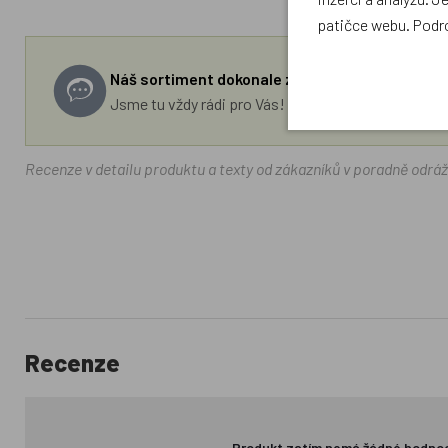
patičce webu. Podr
Náš sortiment dokonale známe a rádi Vám pora
Jsme tu vždy rádi pro Vás! Váš rodinný obchod Drá
Recenze v detailu produktu a texty od zákazníků v poradně odrá
Recenze
Produkt zatím nemá žádné hodno