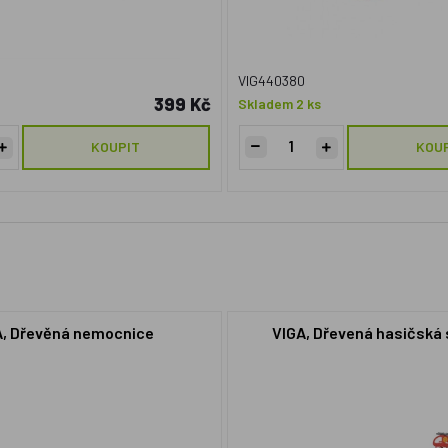
VIG440380
399 Kč
Skladem 2 ks
KOUPIT
KOU
A, Dřevěná nemocnice
VIGA, Dřevená hasičská 