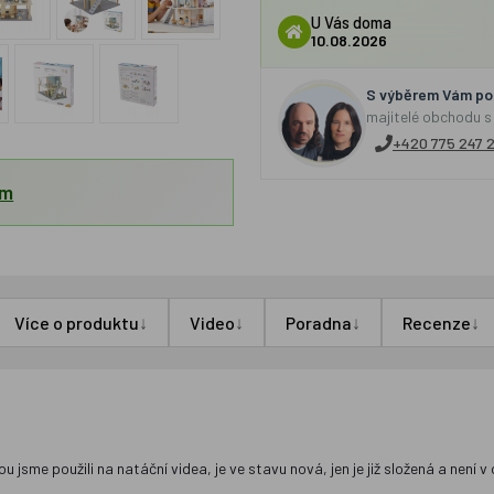
U Vás doma
10.08.2026
S výběrem Vám por
majitelé obchodu s
+420 775 247 
em
↓
↓
↓
↓
Více o produktu
Video
Poradna
Recenze
me použili na natáční videa, je ve stavu nová, jen je již složená a není v o