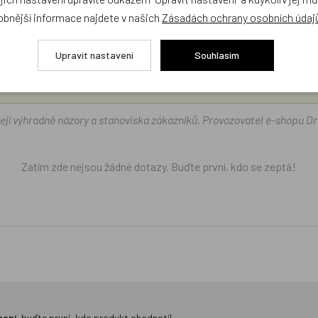
obnější informace najdete v našich
Zásadách ochrany osobních údaj
díme s výběrem (Po–Pá, 10–17 hod).
Upravit nastavení
Souhlasím
ček.cz
žejí výhradně názory a stanoviska zákazníků. Provozovatel e-shopu D
Zatím zde nejsou žádné dotazy. Buďte první, kdo se zeptá!
cení,
buďte první, kdo produkt ohodnotí!