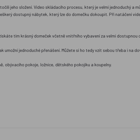
čili jeho složení. Video skládacího procesu, který je velmi jednoduchý a m
veškerý dostupný nábytek, který lze do domečku dokoupit. Při natáčení videa 
získáte tím krásný domeček včetně vnitřního vybavení za velmi dostupnou c
 umožní jednoduché přenášení. Můžete si ho tedy vzít sebou třeba i na do
, obývacího pokoje, ložnice, dětského pokojíku a koupelny.