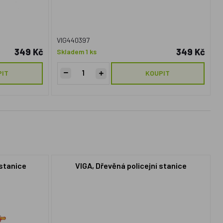
VIG440397
349 Kč
349 Kč
Skladem 1 ks
PIT
KOUPIT
stanice
VIGA, Dřevěná policejní stanice