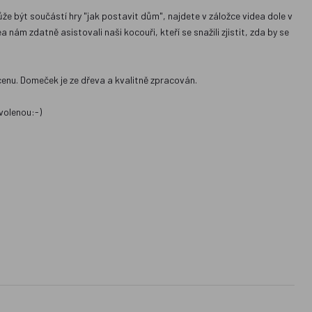
ůže být součástí hry "jak postavit dům", najdete v záložce videa dole v
nám zdatně asistovali naši kocouři, kteří se snažili zjistit, zda by se
enu. Domeček je ze dřeva a kvalitně zpracován.
volenou:-)