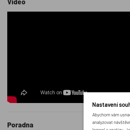
Video
Nastavení souh
Abychom vám usnadn
analyzovat návštěvn
Poradna
inzerci a analýzu. J