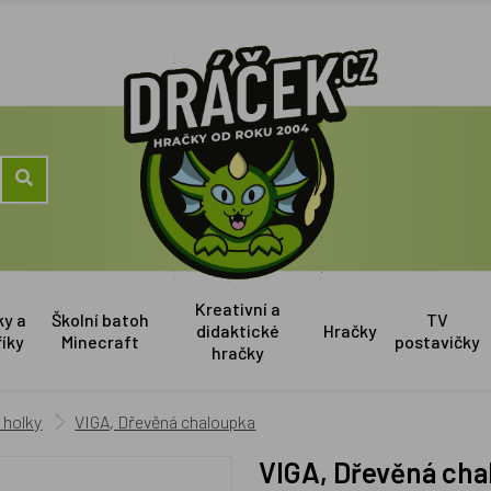
Kreativní a
ky a
Školní batoh
TV
didaktické
Hračky
říky
Minecraft
postavičky
hračky
 holky
VIGA, Dřevěná chaloupka
VIGA, Dřevěná ch