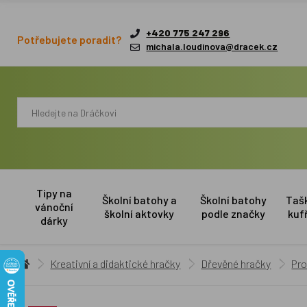
+420 775 247 296
Potřebujete poradit?
michala.loudinova@dracek.cz
Tipy na
Školní batohy a
Školní batohy
Taš
vánoční
školní aktovky
podle značky
kuf
dárky
Kreativní a didaktické hračky
Dřevěné hračky
Pro