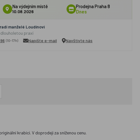
Na výdejním místě
Prodejna Praha 8
10.08.2026
Dnes
adí manželé Loudínovi
 dlouholetou praxí
296
Napište e-mail
Navštivte nás
(10-17h)
riginální krabici. V doprodeji za sníženou cenu.