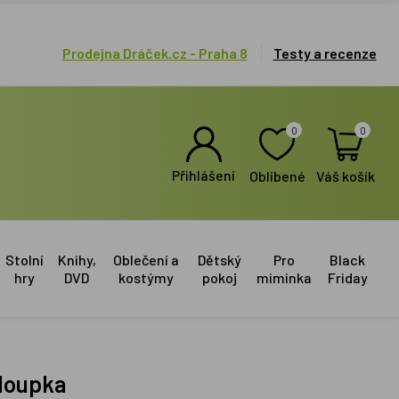
Prodejna Dráček.cz - Praha 8
Testy a recenze
0
0
Přihlášení
Oblíbené
Váš košík
Stolní
Knihy,
Oblečení a
Dětský
Pro
Black
hry
DVD
kostýmy
pokoj
miminka
Friday
aloupka