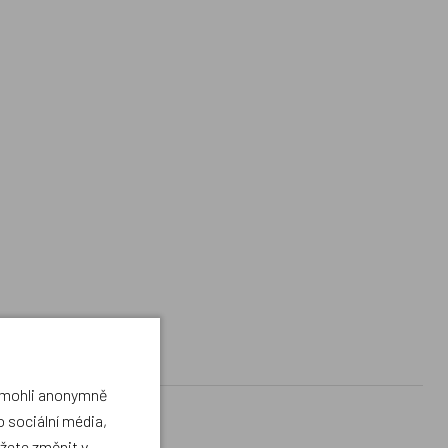
a mohli anonymně
 sociální média,
ůžete změnit v