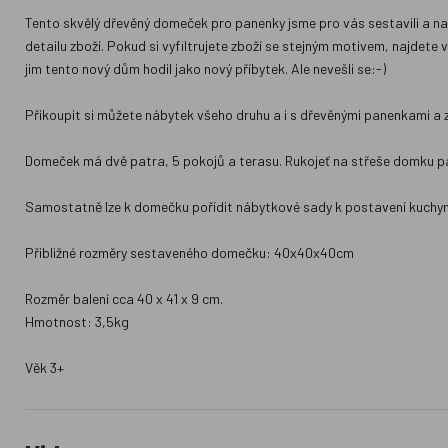
Tento skvělý dřevěný domeček pro panenky jsme pro vás sestavili a nato
detailu zboží. Pokud si vyfiltrujete zboží se stejným motivem, najdete 
jim tento nový dům hodil jako nový příbytek. Ale nevešli se:-)
Přikoupit si můžete nábytek všeho druhu a i s dřevěnými panenkami a 
Domeček má dvě patra, 5 pokojů a terasu. Rukojeť na střeše domku pak
Samostatně lze k domečku pořídit nábytkové sady k postavení kuchyně
Přibližné rozměry sestaveného domečku: 40x40x40cm
Rozměr balení cca 40 x 41 x 9 cm.
Hmotnost: 3,5kg
Věk 3+