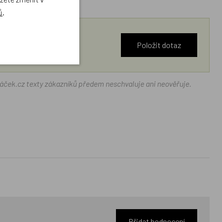
ů
.
Položit dotaz
ráček.cz texty zákazníků předem neschvaluje ani neověřuje.
Přidat hodnocení