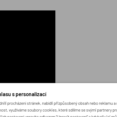
lasu s personalizací
ili procházení stránek, nabídli přizpůsobený obsah nebo reklamu 
ost, využíváme soubory cookies, které sdílíme se svými partnery pro
ejich nastavení upravíte odkazem "Upravit nastavení" a kdykoliv jej m