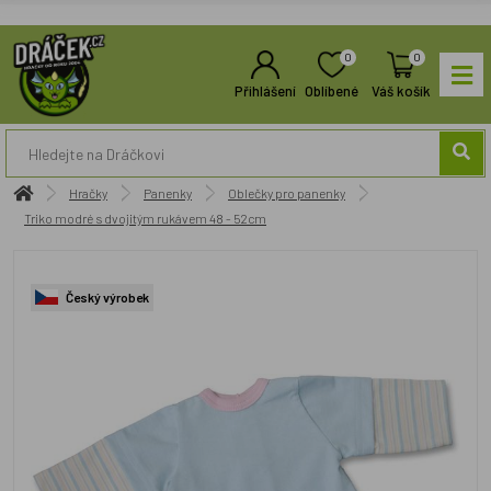
0
0
Přihlášení
Oblíbené
Váš košík
Hračky
Panenky
Oblečky pro panenky
Triko modré s dvojitým rukávem 48 - 52cm
Český výrobek