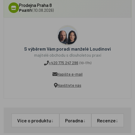
Prodejna Praha 8
Pozítří
(10.08.2026)
S výběrem Vám poradí manželé Loudínovi
majitelé obchodu s dlouholetou praxí
+420 775 247 296
(10-17h)
Napište e-mail
Navštivte nás
↓
↓
↓
Více o produktu
Poradna
Recenze