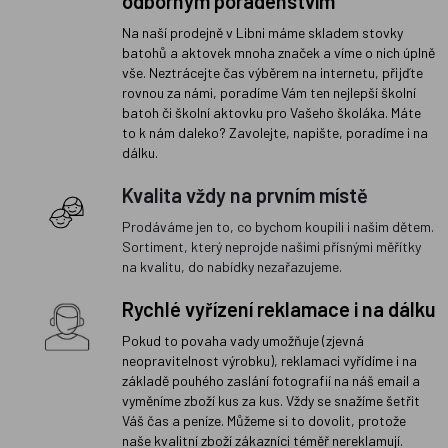
odborným poradenstvím
Na naší prodejně v Libni máme skladem stovky
batohů a aktovek mnoha značek a víme o nich úplně
vše. Neztrácejte čas výběrem na internetu, přijďte
rovnou za námi, poradíme Vám ten nejlepší školní
batoh či školní aktovku pro Vašeho školáka. Máte
to k nám daleko? Zavolejte, napište, poradíme i na
dálku.
Kvalita vždy na prvním místě
Prodáváme jen to, co bychom koupili i našim dětem.
Sortiment, který neprojde našimi přísnými měřítky
na kvalitu, do nabídky nezařazujeme.
Rychlé vyřízení reklamace i na dálku
Pokud to povaha vady umožňuje (zjevná
neopravitelnost výrobku), reklamaci vyřídíme i na
základě pouhého zaslání fotografií na náš email a
vyměníme zboží kus za kus. Vždy se snažíme šetřit
Váš čas a peníze. Můžeme si to dovolit, protože
naše kvalitní zboží zákazníci téměř nereklamují.