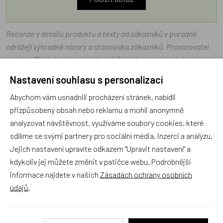
Recenze v detailu produktu a texty od zákazníků v poradně
odrážejí výhradně názory a stanoviska zákazníků. Provozovatel
e-shopu Dráček.cz texty zákazníků předem neschvaluje ani
neověřuje.
Nastavení souhlasu s personalizací
Abychom vám usnadnili procházení stránek, nabídli
Zatím zde nejsou žádné dotazy. Buďte první, kdo se zeptá!
přizpůsobený obsah nebo reklamu a mohli anonymně
analyzovat návštěvnost, využíváme soubory cookies, které
sdílíme se svými partnery pro sociální média, inzerci a analýzu.
Jejich nastavení upravíte odkazem "Upravit nastavení" a
kdykoliv jej můžete změnit v patičce webu. Podrobnější
Recenze
informace najdete v našich
Zásadách ochrany osobních
údajů
.
Produkt zatím nemá žádné hodnocení,
buďte první, kdo
produkt ohodnotí!