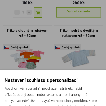
110 Kč
240 Kč
Vybrat variantu
Triko s dlouhým rukávem
Triko modré s dvojitým
48 - 52cm
rukávem 48 - 52cm
Český výrobek
Český výrobek
LI041b
LI4079b1
Nastavení souhlasu s personalizací
Skladem 4 ks
Skladem 3 ks
Abychom vám usnadnili procházení stránek, nabídli
95 Kč
110 Kč
přizpůsobený obsah nebo reklamu a mohli anonymně
Vybrat variantu
analyzovat návštěvnost, využíváme soubory cookies, které