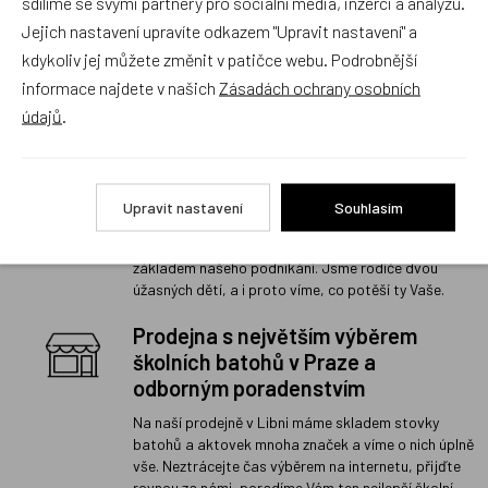
sdílíme se svými partnery pro sociální média, inzerci a analýzu.
Jejich nastavení upravíte odkazem "Upravit nastavení" a
1
kdykoliv jej můžete změnit v patičce webu. Podrobnější
informace najdete v našich
Zásadách ochrany osobních
údajů
.
Rodinný český obchod s 20 letou
tradicí
Upravit nastavení
Souhlasím
Děláme naši práci poctivě a rádi a doufáme, že je to
znát. Osobní přístup ke každému zákazníkovi je
základem našeho podnikání. Jsme rodiče dvou
úžasných dětí, a i proto víme, co potěší ty Vaše.
Prodejna s největším výběrem
školních batohů v Praze a
odborným poradenstvím
Na naší prodejně v Libni máme skladem stovky
batohů a aktovek mnoha značek a víme o nich úplně
vše. Neztrácejte čas výběrem na internetu, přijďte
rovnou za námi, poradíme Vám ten nejlepší školní