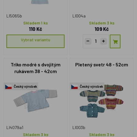
LI5065b
LI004a
Skladem 1 ks
Skladem 3 ks
110 Kč
109 Kč
Vybrat variantu
Triko modré s dvojitým
Pletený svetr 48 - 52cm
rukávem 38 - 42cm
Český výrobek
Český výrobek
LI4079a1
LI003b
Skladem 3 ks
Skladem 3 ks