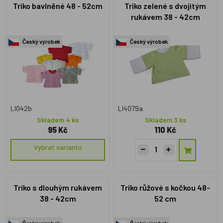
Triko bavlněné 48 - 52cm
Triko zelené s dvojitým
rukávem 38 - 42cm
Český výrobek
Český výrobek
LI042b
LI4079a
Skladem 4 ks
Skladem 3 ks
95 Kč
110 Kč
Vybrat variantu
Triko s dlouhým rukávem
Triko růžové s kočkou 48-
38 - 42cm
52 cm
Český výrobek
Český výrobek