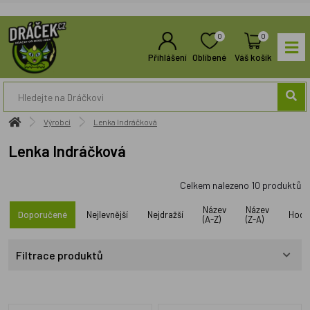
0
0
Přihlášení
Oblíbené
Váš košík
Výrobci
Lenka Indráčková
Lenka Indráčková
Celkem nalezeno
10
produktů
Název
Název
Doporučené
Nejlevnější
Nejdražší
Hodn
(A-Z)
(Z-A)
Filtrace produktů