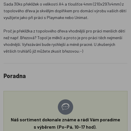
Sada 30ks překližek o velikosti A4 a tloušťce 4mm (210x297x4mm) z
topolového dřeva je skvělým doplňkem pro domácí výrobu vaších dětí
využijete jako při práci s Playmake nebo Unimat.
Proč je překližka z topolového dřeva vhodnější pro práci menších dětí
než např. Březová? Topol je měkčí a proto je pro práci těch nejmenší
vhodnější. Vyřezávání bude rychlejší a méně pracné. U zkušených
větších truhlářů již můžete zkusit březovou:-)
Poradna
Náš sortiment dokonale známe a rádi Vám poradíme
s výběrem (Po–Pá, 10–17 hod).