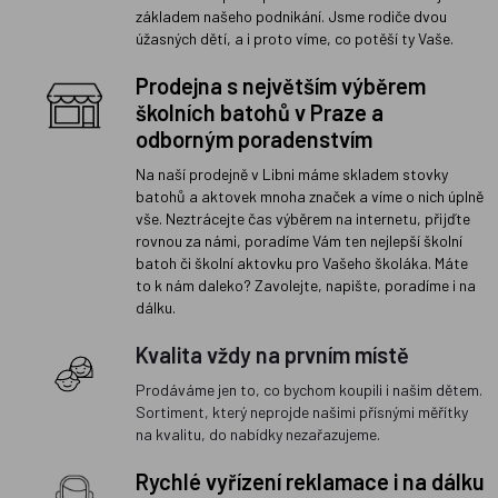
základem našeho podnikání. Jsme rodiče dvou
úžasných dětí, a i proto víme, co potěší ty Vaše.
Prodejna s největším výběrem
školních batohů v Praze a
odborným poradenstvím
Na naší prodejně v Libni máme skladem stovky
batohů a aktovek mnoha značek a víme o nich úplně
vše. Neztrácejte čas výběrem na internetu, přijďte
rovnou za námi, poradíme Vám ten nejlepší školní
batoh či školní aktovku pro Vašeho školáka. Máte
to k nám daleko? Zavolejte, napište, poradíme i na
dálku.
Kvalita vždy na prvním místě
Prodáváme jen to, co bychom koupili i našim dětem.
Sortiment, který neprojde našimi přísnými měřítky
na kvalitu, do nabídky nezařazujeme.
Rychlé vyřízení reklamace i na dálku