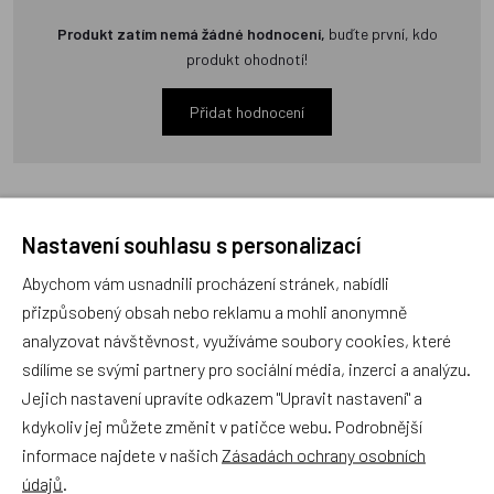
Produkt zatím nemá žádné hodnocení,
buďte první, kdo
produkt ohodnotí!
Přidat hodnocení
Nastavení souhlasu s personalizací
Zboží se stejným motivem
Abychom vám usnadnili procházení stránek, nabídli
přizpůsobený obsah nebo reklamu a mohli anonymně
analyzovat návštěvnost, využíváme soubory cookies, které
Sada frézek 3, 4, 5, 6 mm
Sada soustružnických
sdílíme se svými partnery pro sociální média, inzerci a analýzu.
nožů HSS - 5ks
Jejich nastavení upravíte odkazem "Upravit nastavení" a
kdykoliv jej můžete změnit v patičce webu. Podrobnější
informace najdete v našich
Zásadách ochrany osobních
údajů
.