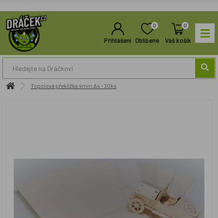
0
0
Přihlášení
Oblíbené
Váš košík
Topolová překližka 4mm A4 - 30ks