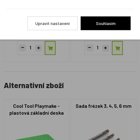
CT162190
CT162231
Upravit nastavení
Souhlasím
Skladem 1 ks
Skladem 2 ks
499 Kč
1 049 Kč
Alternativní zboží
Cool Tool Playmake -
Sada frézek 3, 4, 5, 6 mm
plastová základní deska
38×27 cm