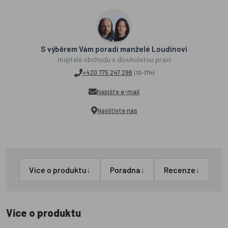
S výběrem Vám poradí manželé Loudínovi
majitelé obchodu s dlouholetou praxí
+420 775 247 296
(10-17h)
Napište e-mail
Navštivte nás
↓
↓
↓
Více o produktu
Poradna
Recenze
Více o produktu