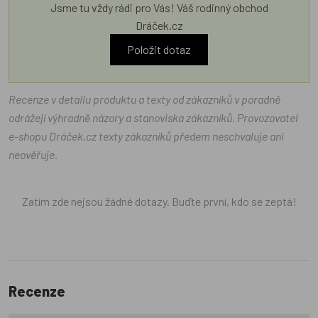
Jsme tu vždy rádi pro Vás! Váš rodinný obchod
Dráček.cz
Položit dotaz
Recenze v detailu produktu a texty od zákazníků v poradně
odrážejí výhradně názory a stanoviska zákazníků. Provozovatel
e-shopu Dráček.cz texty zákazníků předem neschvaluje ani
neověřuje.
Zatím zde nejsou žádné dotazy. Buďte první, kdo se zeptá!
Recenze