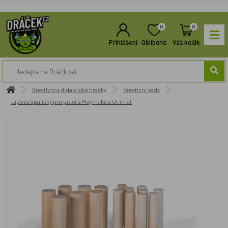
0
0
Přihlášení
Oblíbené
Váš košík
Kreativní a didaktické hračky
Kreativní sady
Lipové špalíčky pro práci s Playmake a Unimat