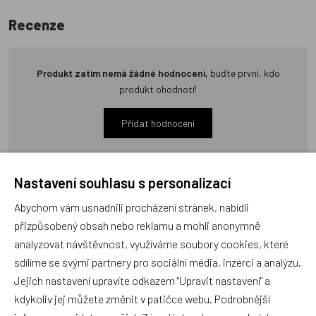
Recenze
Produkt zatím nemá žádné hodnocení,
buďte první, kdo
produkt ohodnotí!
Přidat hodnocení
Nastavení souhlasu s personalizací
Abychom vám usnadnili procházení stránek, nabídli
Zboží se stejným motivem
přizpůsobený obsah nebo reklamu a mohli anonymně
analyzovat návštěvnost, využíváme soubory cookies, které
sdílíme se svými partnery pro sociální média, inzerci a analýzu.
Sada frézek 3, 4, 5, 6 mm
Topolová překližka 4mm A4
Jejich nastavení upravíte odkazem "Upravit nastavení" a
- 30ks
kdykoliv jej můžete změnit v patičce webu. Podrobnější