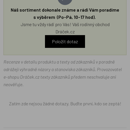
Náš sortiment dokonale známe a rádi Vám poradíme
s výběrem (Po–Pá, 10–17 hod).
Jsme tu vždy rádi pro Vás! Váš rodinný obchod
Dráček.cz
Položit dotaz
Recenze v detailu produktu a texty od zákazníků v poradně
odrážejí výhradně názory a stanoviska zákazníků. Provozovatel
e-shopu Dráček.cz texty zákazníků předem neschvaluje ani
neověřuje.
Zatím zde nejsou žádné dotazy. Buďte první, kdo se zeptá!