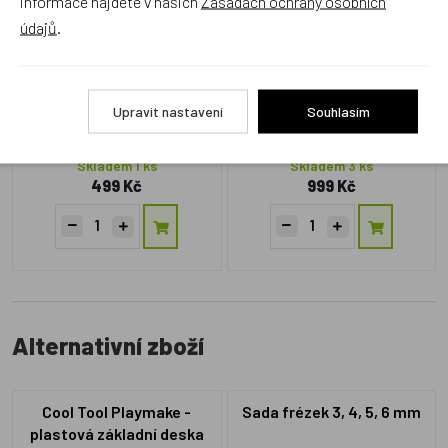
informace najdete v našich
Zásadách ochrany osobních
údajů
.
Upravit nastavení
Souhlasím
CT162190
CT163300A4S
Skladem 1 ks
Skladem 3 ks
499 Kč
999 Kč
Alternativní zboží
Cool Tool Playmake -
Sada frézek 3, 4, 5, 6 mm
plastová základní deska