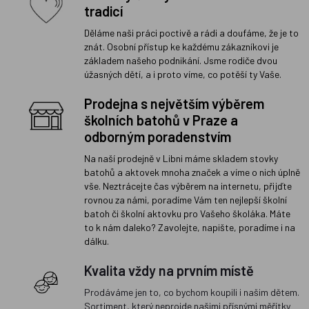
tradicí
Děláme naši práci poctivě a rádi a doufáme, že je to
znát. Osobní přístup ke každému zákazníkovi je
základem našeho podnikání. Jsme rodiče dvou
úžasných dětí, a i proto víme, co potěší ty Vaše.
Prodejna s největším výběrem
školních batohů v Praze a
odborným poradenstvím
Na naší prodejně v Libni máme skladem stovky
batohů a aktovek mnoha značek a víme o nich úplně
vše. Neztrácejte čas výběrem na internetu, přijďte
rovnou za námi, poradíme Vám ten nejlepší školní
batoh či školní aktovku pro Vašeho školáka. Máte
to k nám daleko? Zavolejte, napište, poradíme i na
dálku.
Kvalita vždy na prvním místě
Prodáváme jen to, co bychom koupili i našim dětem.
Sortiment, který neprojde našimi přísnými měřítky