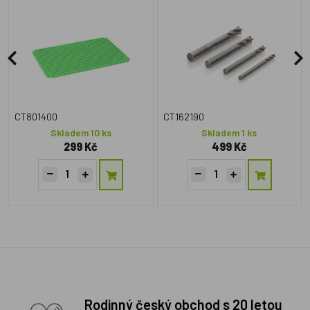
38×27 cm
CT801400
CT162190
Skladem 10 ks
Skladem 1 ks
299 Kč
499 Kč
Rodinný český obchod s 20 letou