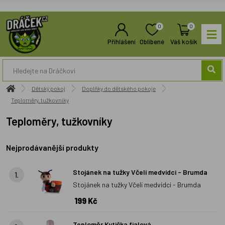
0
0
Přihlášení
Oblíbené
Váš košík
Dětský pokoj
Doplňky do dětského pokoje
Teploměry, tužkovníky
Teploměry, tužkovníky
Nejprodávanější produkty
Stojánek na tužky Včelí medvídci - Brumda
1.
Stojánek na tužky Včelí medvídci - Brumda
199 Kč
Teploměr Kytička fialová