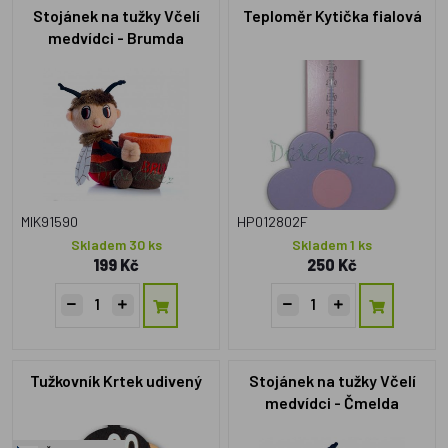
Stojánek na tužky Včelí
Teploměr Kytička fialová
medvídci - Brumda
MIK91590
HP012802F
Skladem 30 ks
Skladem 1 ks
199 Kč
250 Kč
Tužkovník Krtek udivený
Stojánek na tužky Včelí
medvídci - Čmelda