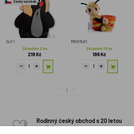
Český výrobek
DoT1
MIK91591
Skladem 2 ks
Skladem 19 ks
219 Kč
199 Kč
1
Rodinný český obchod s 20 letou
tradicí