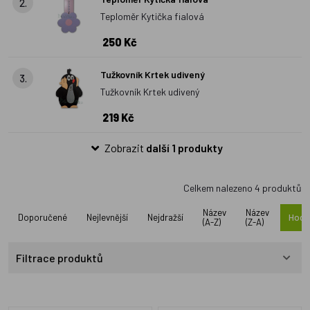
2.
Teploměr Kytička fialová
250 Kč
Tužkovník Krtek udivený
3.
Tužkovník Krtek udivený
219 Kč
Zobrazit
další 1 produkty
Celkem nalezeno
4
produktů
Název
Název
Doporučené
Nejlevnější
Nejdražší
Hodn
(A-Z)
(Z-A)
Filtrace produktů