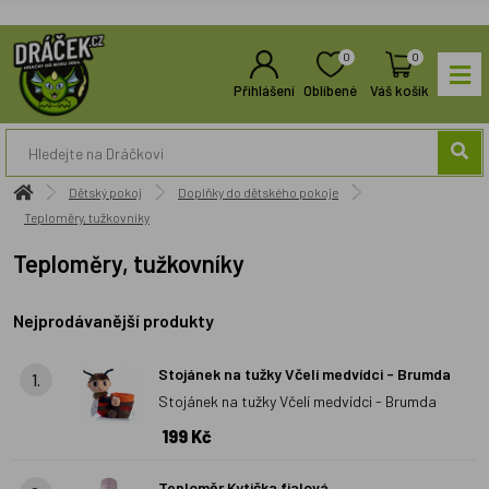
0
0
Přihlášení
Oblíbené
Váš košík
Dětský pokoj
Doplňky do dětského pokoje
Teploměry, tužkovníky
Teploměry, tužkovníky
Nejprodávanější produkty
Stojánek na tužky Včelí medvídci - Brumda
1.
Stojánek na tužky Včelí medvídci - Brumda
199 Kč
Teploměr Kytička fialová