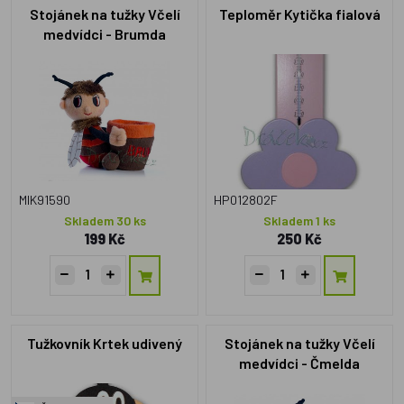
Stojánek na tužky Včelí
Teploměr Kytička fialová
medvídci - Brumda
MIK91590
HP012802F
Skladem 30 ks
Skladem 1 ks
199 Kč
250 Kč
Tužkovník Krtek udivený
Stojánek na tužky Včelí
medvídci - Čmelda