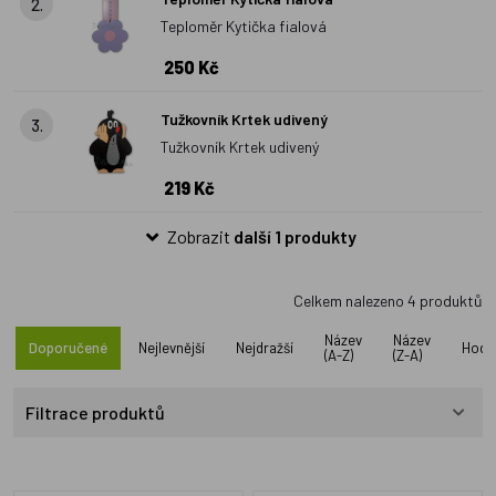
2.
Teploměr Kytička fialová
250 Kč
Tužkovník Krtek udivený
3.
Tužkovník Krtek udivený
219 Kč
Zobrazit
další 1 produkty
Celkem nalezeno
4
produktů
Název
Název
Doporučené
Nejlevnější
Nejdražší
Hodn
(A-Z)
(Z-A)
Filtrace produktů