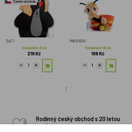
Český výrobek
DoT1
MIK91591
Skladem 2 ks
Skladem 19 ks
219 Kč
199 Kč
1
Rodinný český obchod s 20 letou
tradicí