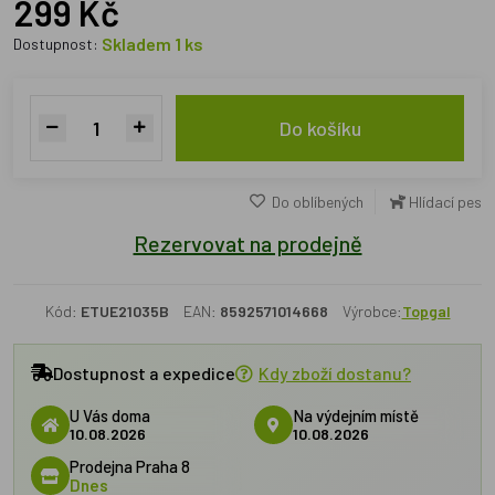
299 Kč
Skladem 1 ks
Dostupnost:
Do košíku
Do oblíbených
Hlídací pes
Rezervovat na prodejně
Kód:
ETUE21035B
EAN:
8592571014668
Výrobce:
Topgal
Dostupnost a expedice
Kdy zboží dostanu?
U Vás doma
Na výdejním místě
10.08.2026
10.08.2026
Prodejna Praha 8
Dnes