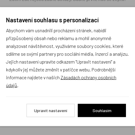
Nastavení souhlasu s personalizací
Abychom vám usnadnili procházení stránek, nabídli
Recenze
přizpůsobený obsah nebo reklamu a mohli anonymně
analyzovat návštěvnost, využíváme soubory cookies, které
sdílíme se svými partnery pro sociální média, inzerci a analýzu.
Produkt zatím nemá žádné hodnocení,
buďte první, kdo
Jejich nastavení upravíte odkazem "Upravit nastavení" a
produkt ohodnotí!
kdykoliv jej můžete změnit v patičce webu. Podrobnější
informace najdete v našich
Zásadách ochrany osobních
Přidat hodnocení
údajů
.
Upravit nastavení
Souhlasím
Alternativní zboží