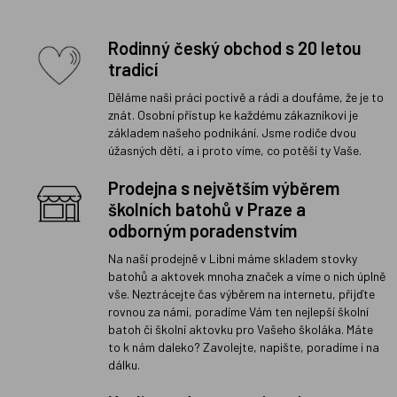
Rodinný český obchod s 20 letou
tradicí
Děláme naši práci poctivě a rádi a doufáme, že je to
znát. Osobní přístup ke každému zákazníkovi je
základem našeho podnikání. Jsme rodiče dvou
úžasných dětí, a i proto víme, co potěší ty Vaše.
Prodejna s největším výběrem
školních batohů v Praze a
odborným poradenstvím
Na naší prodejně v Libni máme skladem stovky
batohů a aktovek mnoha značek a víme o nich úplně
vše. Neztrácejte čas výběrem na internetu, přijďte
rovnou za námi, poradíme Vám ten nejlepší školní
batoh či školní aktovku pro Vašeho školáka. Máte
to k nám daleko? Zavolejte, napište, poradíme i na
dálku.