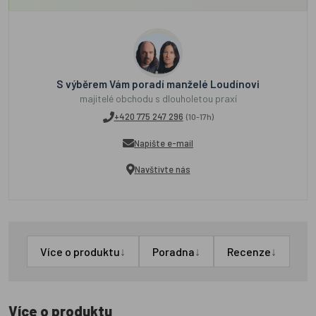
S výběrem Vám poradí manželé Loudínovi
majitelé obchodu s dlouholetou praxí
+420 775 247 296
(10-17h)
Napište e-mail
Navštivte nás
↓
↓
↓
Více o produktu
Poradna
Recenze
Více o produktu