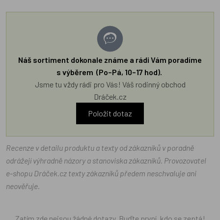
Náš sortiment dokonale známe a rádi Vám poradíme
s výběrem (Po–Pá, 10–17 hod).
Jsme tu vždy rádi pro Vás! Váš rodinný obchod
Dráček.cz
Položit dotaz
Recenze v detailu produktu a texty od zákazníků v poradně
odrážejí výhradně názory a stanoviska zákazníků. Provozovatel
e-shopu Dráček.cz texty zákazníků předem neschvaluje ani
neověřuje.
Zatím zde nejsou žádné dotazy. Buďte první, kdo se zeptá!