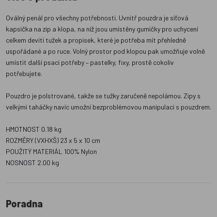
Oválný penál pro všechny potřebnosti. Uvnitř pouzdra je síťová
kapsička na zip a klopa, na níž jsou umístěny gumičky pro uchycení
celkem devíti tužek a propisek, které je potřeba mít přehledně
uspořádané a po ruce. Volný prostor pod klopou pak umožňuje volně
umístit další psací potřeby – pastelky, fixy, prostě cokoliv
potřebujete.
Pouzdro je polstrované, takže se tužky zaručeně nepolámou. Zipy s
velkými taháčky navíc umožní bezproblémovou manipulaci s pouzdrem.
HMOTNOST 0.18 kg
ROZMĚRY (VXHXŠ) 23 x 5 x 10 cm
POUŽITÝ MATERIÁL 100% Nylon
NOSNOST 2.00 kg
Poradna