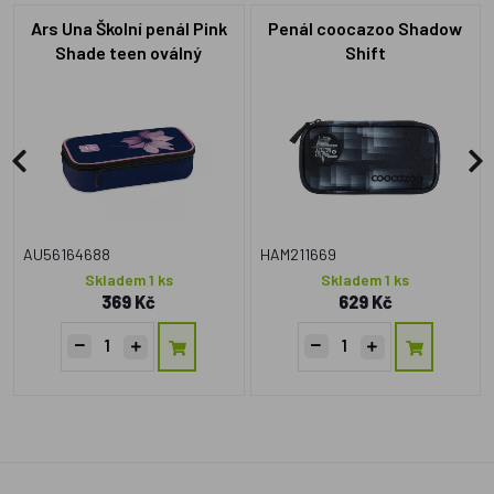
Ars Una Školní penál Pink
Penál coocazoo Shadow
Shade teen oválný
Shift
AU56164688
HAM211669
Skladem 1 ks
Skladem 1 ks
369 Kč
629 Kč