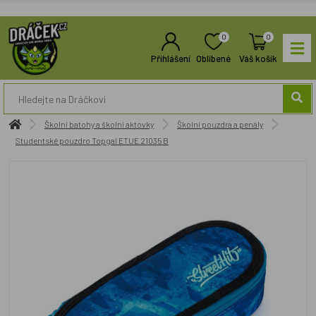
0
0
Přihlášení
Oblíbené
Váš košík
Školní batohy a školní aktovky
Školní pouzdra a penály
Studentské pouzdro Topgal ETUE 21035 B