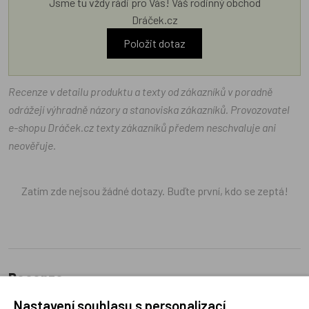
Jsme tu vždy rádi pro Vás! Váš rodinný obchod
Dráček.cz
Položit dotaz
Recenze v detailu produktu a texty od zákazníků v poradně
odrážejí výhradně názory a stanoviska zákazníků. Provozovatel
e-shopu Dráček.cz texty zákazníků předem neschvaluje ani
neověřuje.
Zatím zde nejsou žádné dotazy. Buďte první, kdo se zeptá!
Recenze
Nastavení souhlasu s personalizací