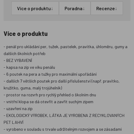
↓
↓
↓
Více o produktu
Poradna
Recenze
Více o produktu
- penál pro ukládání per, tužek, pastelek, pravítka, úhloměru, gumy a
dalších školních potřeb
- BEZ VYBAVENÍ
- kapsa na zip ve víku penálu
- 6 poutek na pera a tužky pro maximální upořádání
- dalších 7 větších poutek pro další příslušenství (např. pravítko,
kružítko, guma, malý trojúhelník)
- prostor na rozvrh pro rychlý přehled o školním dnu
- vnitřní klopa se dá otevřít a zavřít suchým zipem
- uzavření na zip
- EKOLOGICKÝ VÝROBEK, LÁTKA JE VYROBENA Z RECYKLOVANÝCH
PET LAHVÍ
- vyrobeno v souladu s trvale udržitelným rozvojem a se zásadami