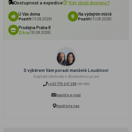
Dostupnost a expedice
Kdy zboží dostanu?
U Vás doma
Na výdejním místě
Pozítří
(11.08.2026)
Pozítří
(11.08.2026)
Prodejna Praha 8
Zítra
(10.08.2026)
S výběrem Vám poradí manželé Loudínovi
majitelé obchodu s dlouholetou praxí
+420 775 247 296
(10-17h)
Napište e-mail
Navštivte nás