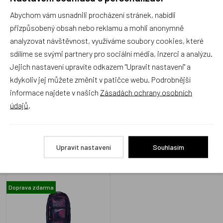
Produkt zatím nemá žádné hodnocení,
buďte první, kdo
Abychom vám usnadnili procházení stránek, nabídli
produkt ohodnotí!
přizpůsobený obsah nebo reklamu a mohli anonymně
analyzovat návštěvnost, využíváme soubory cookies, které
Přidat hodnocení
sdílíme se svými partnery pro sociální média, inzerci a analýzu.
Jejich nastavení upravíte odkazem "Upravit nastavení" a
kdykoliv jej můžete změnit v patičce webu. Podrobnější
informace najdete v našich
Zásadách ochrany osobních
údajů
.
Zboží se stejným motivem
Upravit nastavení
Souhlasím
Studentský batoh Ergobag
Satch Pack - Seismic Pink
Doprava zdarma