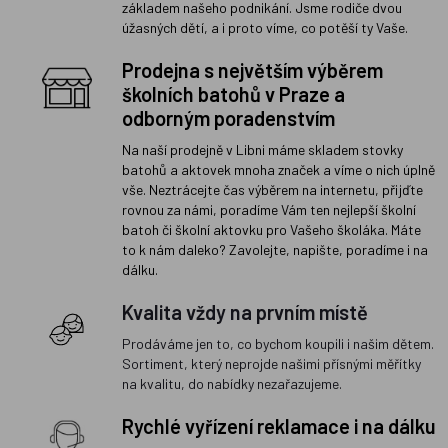
základem našeho podnikání. Jsme rodiče dvou
úžasných dětí, a i proto víme, co potěší ty Vaše.
Prodejna s největším výběrem
školních batohů v Praze a
odborným poradenstvím
Na naší prodejně v Libni máme skladem stovky
batohů a aktovek mnoha značek a víme o nich úplně
vše. Neztrácejte čas výběrem na internetu, přijďte
rovnou za námi, poradíme Vám ten nejlepší školní
batoh či školní aktovku pro Vašeho školáka. Máte
to k nám daleko? Zavolejte, napište, poradíme i na
dálku.
Kvalita vždy na prvním místě
Prodáváme jen to, co bychom koupili i našim dětem.
Sortiment, který neprojde našimi přísnými měřítky
na kvalitu, do nabídky nezařazujeme.
Rychlé vyřízení reklamace i na dálku