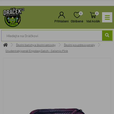
0
0
Přihlášení
Oblíbené
Váš košík
Školní batohy a školní aktovky
Školní pouzdra a penály
Studentský penál Ergobag Satch - Seismic Pink