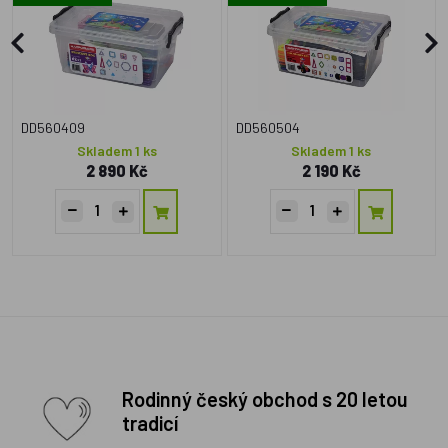
DD560409
DD560504
Skladem 1 ks
Skladem 1 ks
2 890 Kč
2 190 Kč
Rodinný český obchod s 20 letou
tradicí