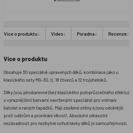
↓
↓
↓
↓
Více o produktu
Video
Poradna
Recenze
Více o produktu
Obsahuje 30 speciálně upravených dílků, kombinace jako u
klasického sety MG-30, tj. 18 čtveců a 12 trojúhelníků.
Dílky jsou plnobarevné (bez klasického poloprůzračného efektu)
s výraznějšími barvami navrženými speciálně pro vnímání
batolat a raných ťapáčků. Mají zesílené stěny a jsou odolnější
proti oděrům a pronikání vlkosti. Absolutní zdravotní
nezávadnost pro nezbytné ochutnávky dílků je samozřejmostí.