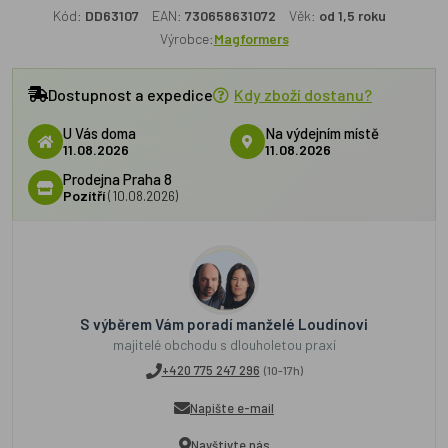
Kód:
DD63107
EAN:
730658631072
Věk:
od 1,5 roku
Výrobce:
Magformers
Dostupnost a expedice
Kdy zboží dostanu?
U Vás doma
Na výdejním místě
11.08.2026
11.08.2026
Prodejna Praha 8
Pozítří
(10.08.2026)
S výběrem Vám poradí manželé Loudínovi
majitelé obchodu s dlouholetou praxí
+420 775 247 296
(10-17h)
Napište e-mail
Navštivte nás