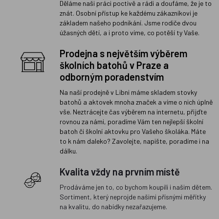
Děláme naši práci poctivě a rádi a doufáme, že je to
znát. Osobní přístup ke každému zákazníkovi je
základem našeho podnikání. Jsme rodiče dvou
úžasných dětí, a i proto víme, co potěší ty Vaše.
Prodejna s největším výběrem
školních batohů v Praze a
odborným poradenstvím
Na naší prodejně v Libni máme skladem stovky
batohů a aktovek mnoha značek a víme o nich úplně
vše. Neztrácejte čas výběrem na internetu, přijďte
rovnou za námi, poradíme Vám ten nejlepší školní
batoh či školní aktovku pro Vašeho školáka. Máte
to k nám daleko? Zavolejte, napište, poradíme i na
dálku.
Kvalita vždy na prvním místě
Prodáváme jen to, co bychom koupili i našim dětem.
Sortiment, který neprojde našimi přísnými měřítky
na kvalitu, do nabídky nezařazujeme.