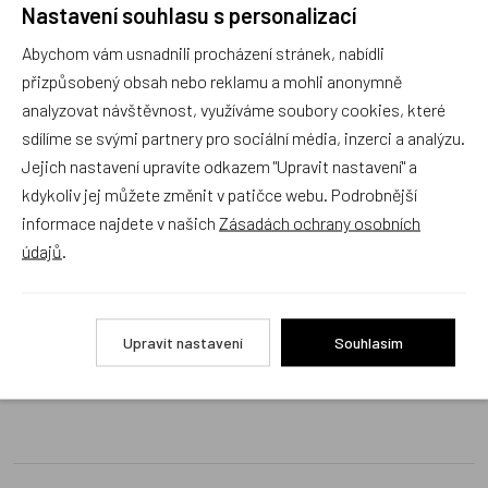
Nastavení souhlasu s personalizací
Náš sortiment dokonale známe a rádi Vám poradíme
s výběrem (Po–Pá, 10–17 hod).
Abychom vám usnadnili procházení stránek, nabídli
Jsme tu vždy rádi pro Vás! Váš rodinný obchod
přizpůsobený obsah nebo reklamu a mohli anonymně
Dráček.cz
analyzovat návštěvnost, využíváme soubory cookies, které
sdílíme se svými partnery pro sociální média, inzerci a analýzu.
Položit dotaz
Jejich nastavení upravíte odkazem "Upravit nastavení" a
kdykoliv jej můžete změnit v patičce webu. Podrobnější
Recenze v detailu produktu a texty od zákazníků v poradně
informace najdete v našich
Zásadách ochrany osobních
odrážejí výhradně názory a stanoviska zákazníků. Provozovatel
údajů
.
e-shopu Dráček.cz texty zákazníků předem neschvaluje ani
neověřuje.
Upravit nastavení
Souhlasím
Zatím zde nejsou žádné dotazy. Buďte první, kdo se zeptá!