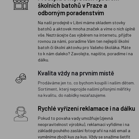
školních batohů v Praze a
odborným poradenstvím
Na naší prodejně v Libni máme skladem stovky
batohů a aktovek mnoha značek a víme o nich úplně
vše. Neztrácejte čas výběrem na internetu, přijďte
rovnou za námi, poradíme Vám ten nejlepší školní
batoh či školní aktovku pro Vašeho školáka. Máte
to k nám daleko? Zavolejte, napište, poradíme i na
dálku.
Kvalita vždy na prvním místě
Prodáváme jen to, co bychom koupili i našim dětem.
Sortiment, který neprojde našimi přísnými měřítky
na kvalitu, do nabídky nezařazujeme.
Rychlé vyřízení reklamace i na dálku
Pokud to povaha vady umožňuje (zjevná
neopravitelnost výrobku), reklamaci vyřídíme i na
základě pouhého zaslání fotografií na náš email a
vyměníme zboží kus za kus. Vždy se snažíme šetřit