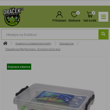
0
0
Přihlášení
Oblíbené
Váš košík
Kreativní a didaktické hračky
Stavebnice
Stavebnice Magformers - Emotion Spin box
Doprava zdarma