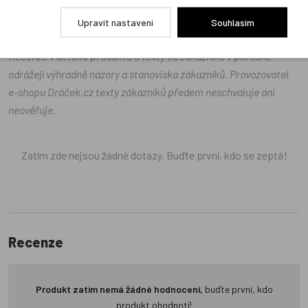
Položit dotaz
Upravit nastavení
Souhlasím
Recenze v detailu produktu a texty od zákazníků v poradně
odrážejí výhradně názory a stanoviska zákazníků. Provozovatel
e-shopu Dráček.cz texty zákazníků předem neschvaluje ani
neověřuje.
Zatím zde nejsou žádné dotazy. Buďte první, kdo se zeptá!
Recenze
Produkt zatím nemá žádné hodnocení,
buďte první, kdo
produkt ohodnotí!