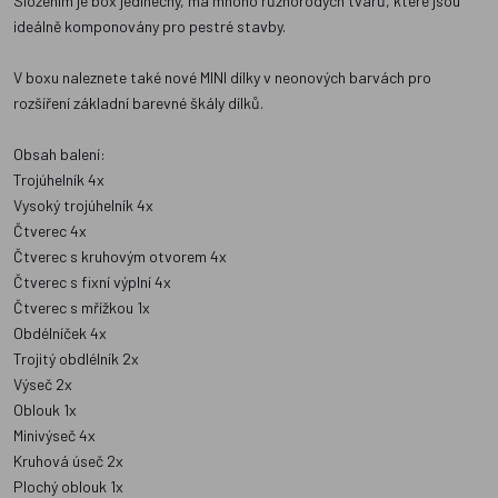
Složením je box jedinečný, má mnoho různorodých tvarů, které jsou
ideálně komponovány pro pestré stavby.
V boxu naleznete také nové MINI dílky v neonových barvách pro
rozšíření základní barevné škály dílků.
Obsah balení:
Trojúhelník 4x
Vysoký trojúhelník 4x
Čtverec 4x
Čtverec s kruhovým otvorem 4x
Čtverec s fixní výplní 4x
Čtverec s mřížkou 1x
Obdélníček 4x
Trojitý obdlélník 2x
Výseč 2x
Oblouk 1x
Minivýseč 4x
Kruhová úseč 2x
Plochý oblouk 1x