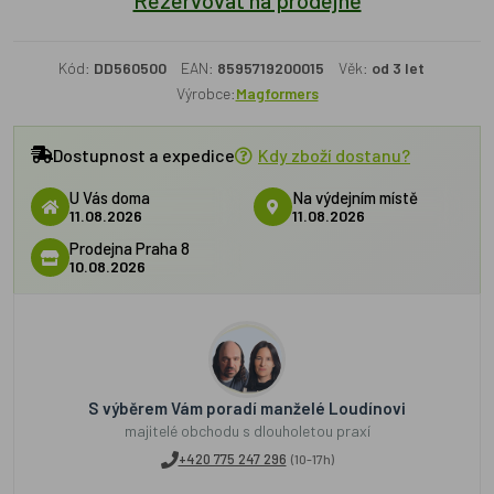
Rezervovat na prodejně
Kód:
DD560500
EAN:
8595719200015
Věk:
od 3 let
Výrobce:
Magformers
Dostupnost a expedice
Kdy zboží dostanu?
U Vás doma
Na výdejním místě
11.08.2026
11.08.2026
Prodejna Praha 8
10.08.2026
S výběrem Vám poradí manželé Loudínovi
majitelé obchodu s dlouholetou praxí
+420 775 247 296
(10-17h)