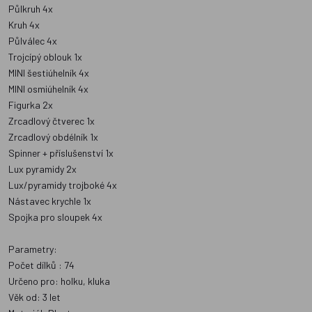
Půlkruh 4x
Kruh 4x
Půlválec 4x
Trojcípý oblouk 1x
MINI šestiúhelník 4x
MINI osmiúhelník 4x
Figurka 2x
Zrcadlový čtverec 1x
Zrcadlový obdélník 1x
Spinner + příslušenství 1x
Lux pyramidy 2x
Lux/pyramidy trojboké 4x
Nástavec krychle 1x
Spojka pro sloupek 4x
Parametry:
Počet dílků : 74
Určeno pro: holku, kluka
Věk od: 3 let