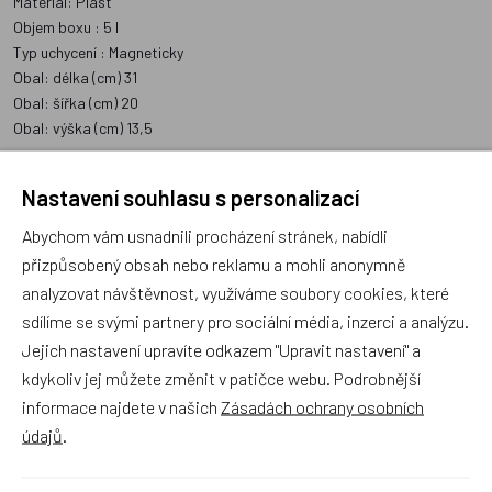
Materiál: Plast
Objem boxu : 5 l
Typ uchycení : Magneticky
Obal: délka (cm) 31
Obal: šířka (cm) 20
Obal: výška (cm) 13,5
Nastavení souhlasu s personalizací
Poradna
Abychom vám usnadnili procházení stránek, nabídli
přizpůsobený obsah nebo reklamu a mohli anonymně
analyzovat návštěvnost, využíváme soubory cookies, které
sdílíme se svými partnery pro sociální média, inzerci a analýzu.
Jejich nastavení upravíte odkazem "Upravit nastavení" a
kdykoliv jej můžete změnit v patičce webu. Podrobnější
Náš sortiment dokonale známe a rádi Vám poradíme
informace najdete v našich
Zásadách ochrany osobních
s výběrem (Po–Pá, 10–17 hod).
údajů
.
Jsme tu vždy rádi pro Vás! Váš rodinný obchod
Dráček.cz