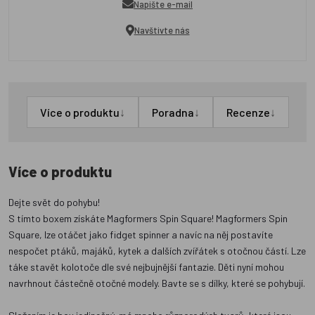
Napište e-mail
Navštivte nás
↓
↓
↓
Více o produktu
Poradna
Recenze
Více o produktu
Dejte svět do pohybu!
S tímto boxem získáte Magformers Spin Square! Magformers Spin
Square, lze otáčet jako fidget spinner a navíc na něj postavíte
nespočet ptáků, majáků, kytek a dalších zvířátek s otočnou částí. Lze
táke stavět kolotoče dle své nejbujnější fantazie. Děti nyní mohou
navrhnout částečně otočné modely. Bavte se s dílky, které se pohybují.