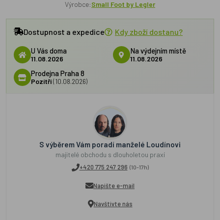
Výrobce:
Small Foot by Legler
Dostupnost a expedice
Kdy zboží dostanu?
U Vás doma
Na výdejním místě
11.08.2026
11.08.2026
Prodejna Praha 8
Pozítří
(10.08.2026)
S výběrem Vám poradí manželé Loudínovi
majitelé obchodu s dlouholetou praxí
+420 775 247 296
(10-17h)
Napište e-mail
Navštivte nás