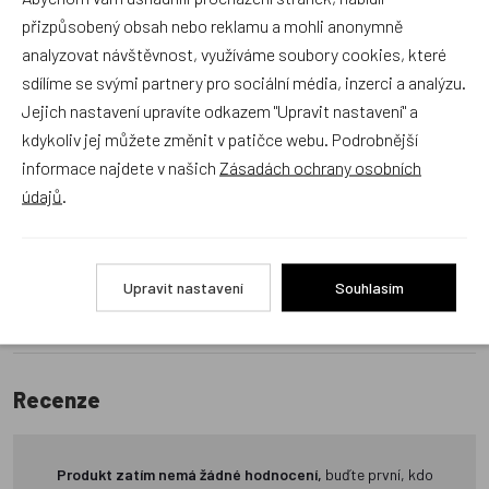
přizpůsobený obsah nebo reklamu a mohli anonymně
Položit dotaz
analyzovat návštěvnost, využíváme soubory cookies, které
sdílíme se svými partnery pro sociální média, inzerci a analýzu.
Recenze v detailu produktu a texty od zákazníků v poradně
Jejich nastavení upravíte odkazem "Upravit nastavení" a
odrážejí výhradně názory a stanoviska zákazníků. Provozovatel
kdykoliv jej můžete změnit v patičce webu. Podrobnější
e-shopu Dráček.cz texty zákazníků předem neschvaluje ani
informace najdete v našich
Zásadách ochrany osobních
neověřuje.
údajů
.
Zatím zde nejsou žádné dotazy. Buďte první, kdo se zeptá!
Upravit nastavení
Souhlasím
Recenze
Produkt zatím nemá žádné hodnocení,
buďte první, kdo