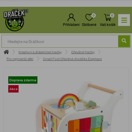
0
0
Přihlášení
Oblíbené
Váš košík
Kreativní a didaktické hračky
Dřevěné hračky
Pro nejmenší děti
Small Foot Dřevěné chodítko Elephant
Doprava zdarma
Akce