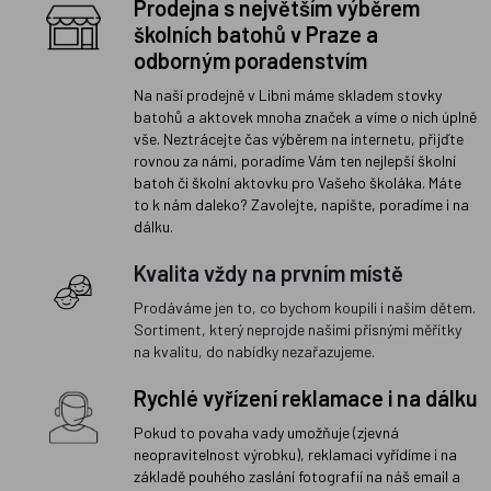
Prodejna s největším výběrem
školních batohů v Praze a
odborným poradenstvím
Na naší prodejně v Libni máme skladem stovky
batohů a aktovek mnoha značek a víme o nich úplně
vše. Neztrácejte čas výběrem na internetu, přijďte
rovnou za námi, poradíme Vám ten nejlepší školní
batoh či školní aktovku pro Vašeho školáka. Máte
to k nám daleko? Zavolejte, napište, poradíme i na
dálku.
Kvalita vždy na prvním místě
Prodáváme jen to, co bychom koupili i našim dětem.
Sortiment, který neprojde našimi přísnými měřítky
na kvalitu, do nabídky nezařazujeme.
Rychlé vyřízení reklamace i na dálku
Pokud to povaha vady umožňuje (zjevná
neopravitelnost výrobku), reklamaci vyřídíme i na
základě pouhého zaslání fotografií na náš email a