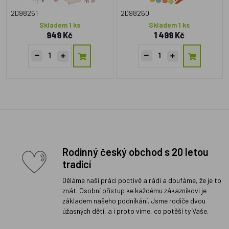
2D98261
2D98260
Skladem 1 ks
Skladem 1 ks
949 Kč
1 499 Kč
Rodinný český obchod s 20 letou
tradicí
Děláme naši práci poctivě a rádi a doufáme, že je to
znát. Osobní přístup ke každému zákazníkovi je
základem našeho podnikání. Jsme rodiče dvou
úžasných dětí, a i proto víme, co potěší ty Vaše.