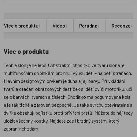
↓
↓
↓
↓
Více o produktu
Video
Poradna
Recenze
Více o produktu
Tenhle slon je nejlepší! Abstraktní chodítko ve tvaru slona je
multifunkčním doplnkěm pro hru i výuku dětí – na pěti stranách.
Hlavním designovým prvkem je duha a její barvy. Při vkládání
tvarů a otáčení obrázkových destiček si děti cvičí motoriku, uči
se o barvách, tvarech a číslech. Chodítko má pogumovaná kola
a je tak tiché a zároveň bezpečné. Je také svrchu otevíratelné a
dvířka obsahují pojistku proti přivření prstů. Můžete do něj tedy
uložit všechny kostky. Najdete zde i brzdný systém, který
zabrání nehodám.