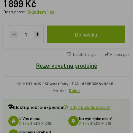
1 899 Kč
Skladem 1 ks
Dostupnost:
Do košíku
Do oblíbených
Hlídací pes
Rezervovat na prodejně
Kód:
BEL403-13SweetFairy
EAN:
8605036849245
Výrobce:
Belmil
Dostupnost a expedice
Kdy zboží dostanu?
U Vás doma
Na výdejním místě
Zítra
(07.08.2026)
Zítra
(07.08.2026)
Prodejna Praha 8