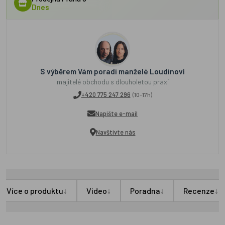
Dnes
S výběrem Vám poradí manželé Loudínovi
majitelé obchodu s dlouholetou praxí
+420 775 247 296
(10-17h)
Napište e-mail
Navštivte nás
↓
↓
↓
↓
Více o produktu
Video
Poradna
Recenze