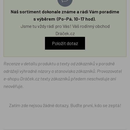
Náš sortiment dokonale známe a rádi Vám poradíme
s výběrem (Po–Pá, 10–17 hod).
Jsme tu vždy rádi pro Vás! Váš rodinný obchod
Dráček.cz
Položit dotaz
Recenze v detailu produktu a texty od zákazníků v poradně
odrážejí výhradně názory a stanoviska zákazníků. Provozovatel
e-shopu Dráček.cz texty zákazníků předem neschvaluje ani
neověřuje.
Zatím zde nejsou žádné dotazy. Buďte první, kdo se zeptá!