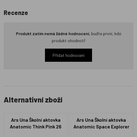
Recenze
Produkt zatím nemá žádné hodnocení,
buďte první, kdo
produkt ohodnotí!
Přidat hodnocení
Alternativní zboží
Ars Una Školní aktovka
Ars Una Školní aktovka
Anatomic Think Pink 26
Anatomic Space Explorer
Easy-pack
Easy-pack