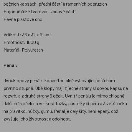
bočních kapsách, přední části a ramenních popruzích
Ergonomické tvarování zádové části
Pevné plastové dno
Velikost: 36 x 32 x 19 cm
Hmotnost: 1000 g
Materiál: Polyuretan
Penál:
dvouklopový penál s kapacitou plně vyhovující potřebám
prvního stupně. Obě klopy mají z jedné strany slidovou kapsu na
rozvrh, a z druhé strany 6 oček. Uvnitř penálu je mimo chlopně
dalších 15 oček na velikost tužky, pastelky či pera a 3 větší očka
na pravítko, nůžky, gumu. Penál je celý šitý, není lepený, což
zvyšuje jeho životnost a odolnost.