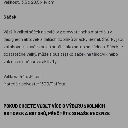
Velikost: 3,5 x 20,5 x 14 cm
Sáček:
Větší kvalitní sáček na cvičky z omyvatelného materiálu v
designech aktovek a dalších doplňků značky Belmil. Šňůrky jsou
zatahovací a sáček se dá nosit i jako batoh na zádech. Sáček je
dostatečně velký, může sloužit i jako sáček na tělocvik nebo
vak na volnočasové aktivity.
Velikost 44 x 34 cm.
Materiál: polyester 150D/Taffeta.
POKUD CHCETE VĚDĚT VÍCE O VÝBĚRU ŠKOLNÍCH
AKTOVEK A BATOHŮ, PŘEČTĚTE SI NAŠE RECENZE