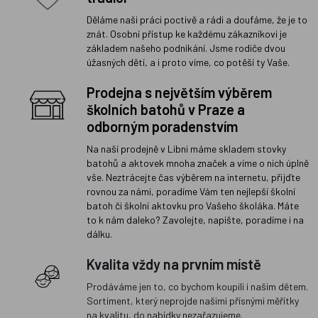
Děláme naši práci poctivě a rádi a doufáme, že je to
znát. Osobní přístup ke každému zákazníkovi je
základem našeho podnikání. Jsme rodiče dvou
úžasných dětí, a i proto víme, co potěší ty Vaše.
Prodejna s největším výběrem
školních batohů v Praze a
odborným poradenstvím
Na naší prodejně v Libni máme skladem stovky
batohů a aktovek mnoha značek a víme o nich úplně
vše. Neztrácejte čas výběrem na internetu, přijďte
rovnou za námi, poradíme Vám ten nejlepší školní
batoh či školní aktovku pro Vašeho školáka. Máte
to k nám daleko? Zavolejte, napište, poradíme i na
dálku.
Kvalita vždy na prvním místě
Prodáváme jen to, co bychom koupili i našim dětem.
Sortiment, který neprojde našimi přísnými měřítky
na kvalitu, do nabídky nezařazujeme.