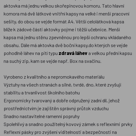
aktovka má jednu velkou skořepinovou komoru. Tato hlavní
komora má dvě látkové vnitřní kapsy na velké i menší pracovní
sešity, do obou se vejde formát A4. Větší celolátková kapsa
blíže k zádové části aktovky pojme i těžší učebnice. Menší
kapsa má jednu stěnu zpevněnou pro lepší ochranu vkládaného
obsahu. Dále má aktovka dvě boční kapsy,do kterých se vejde
pohodlně láhev na pití typu
zdravá láhev
a velkou přední kapsu
na suchý zip, kam se vejde např. Box na svačinu.
Vyrobeno z kvalitního a nepromokavého materiálu
Výztuhy na všech stranách a silné, tvrdé, dno, které zvyšují
stabilitu a trvanlivost školního batohu
Ergonomicky tvarovaný a dobře odpružený zadní díl, jehož
prostřednictvím je zajištěn správný průtok vzduchu
Snadno nastavitelné ramenní popruhy
Spolehlivý a snadno použitelný kovový zámek s reflexními prvky
Reflexní pásky pro zvýšení viditelnosti a bezpečnosti na