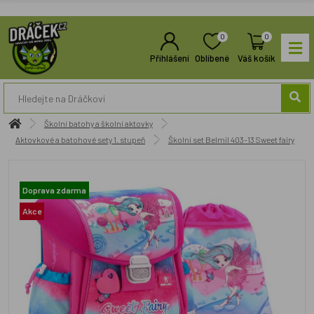
0
0
Přihlášení
Oblíbené
Váš košík
Školní batohy a školní aktovky
Aktovkové a batohové sety 1. stupeň
Školní set Belmil 403-13 Sweet fairy
Doprava zdarma
Akce