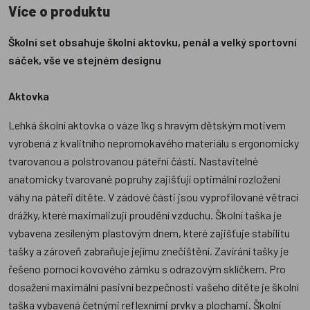
Více o produktu
Školní set obsahuje školní aktovku, penál a velký sportovní
sáček, vše ve stejném designu
Aktovka
Lehká školní aktovka o váze 1kg s hravým dětským motivem
vyrobená z kvalitního nepromokavého materiálu s ergonomicky
tvarovanou a polstrovanou páteřní částí. Nastavitelné
anatomicky tvarované popruhy zajišťují optimální rozložení
váhy na páteři dítěte. V zádové části jsou vyprofilované větrací
drážky, které maximalizují proudění vzduchu. Školní taška je
vybavena zesíleným plastovým dnem, které zajišťuje stabilitu
tašky a zároveň zabraňuje jejímu znečištění. Zavírání tašky je
řešeno pomocí kovového zámku s odrazovým sklíčkem. Pro
dosažení maximální pasivní bezpečnosti vašeho dítěte je školní
taška vybavená četnými reflexními prvky a plochami. Školní