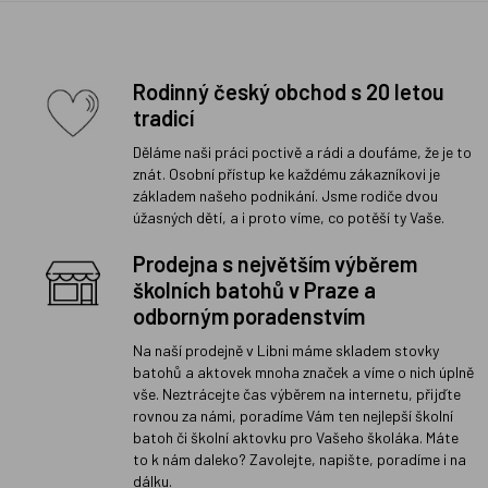
Rodinný český obchod s 20 letou
tradicí
Děláme naši práci poctivě a rádi a doufáme, že je to
znát. Osobní přístup ke každému zákazníkovi je
základem našeho podnikání. Jsme rodiče dvou
úžasných dětí, a i proto víme, co potěší ty Vaše.
Prodejna s největším výběrem
školních batohů v Praze a
odborným poradenstvím
Na naší prodejně v Libni máme skladem stovky
batohů a aktovek mnoha značek a víme o nich úplně
vše. Neztrácejte čas výběrem na internetu, přijďte
rovnou za námi, poradíme Vám ten nejlepší školní
batoh či školní aktovku pro Vašeho školáka. Máte
to k nám daleko? Zavolejte, napište, poradíme i na
dálku.