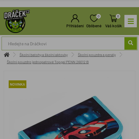
0
0
Přihlášení
Oblíbené
Váš košík
Školní batohy a školní aktovky
Školní pouzdra a penály
Školní pouzdro jednopatrové Topgal PENN 26012 B
NOVINKA