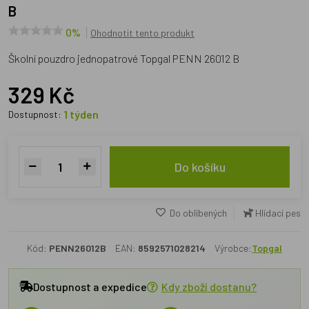
B
0%
Ohodnotit tento produkt
Školní pouzdro jednopatrové Topgal PENN 26012 B
329 Kč
1 týden
Dostupnost:
Do košíku
Do oblíbených
Hlídací pes
Kód:
PENN26012B
EAN:
8592571028214
Výrobce:
Topgal
Dostupnost a expedice
Kdy zboží dostanu?