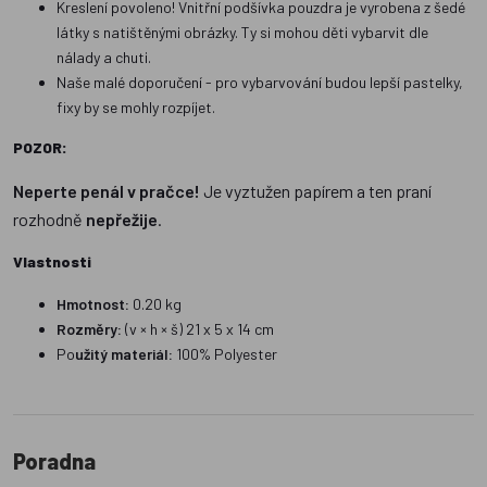
Kreslení povoleno! Vnitřní podšívka pouzdra je vyrobena z šedé
látky s natištěnými obrázky. Ty si mohou děti vybarvit dle
nálady a chuti.
Naše malé doporučení - pro vybarvování budou lepší pastelky,
fixy by se mohly rozpíjet.
POZOR:
Neperte penál v pračce!
Je vyztužen papírem a ten praní
rozhodně
nepřežije
.
Vlastnosti
Hmotnost:
0.20 kg
Rozměry:
(v × h × š) 21 x 5 x 14 cm
Po
užitý materiál:
100% Polyester
Poradna