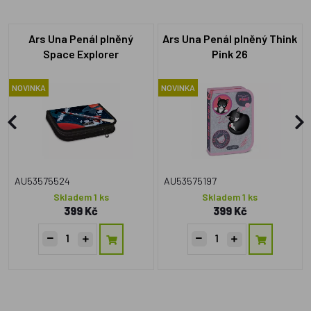
Ars Una Penál plněný
Ars Una Penál plněný Think
Space Explorer
Pink 26
NOVINKA
NOVINKA
AU53575524
AU53575197
Skladem 1 ks
Skladem 1 ks
399 Kč
399 Kč