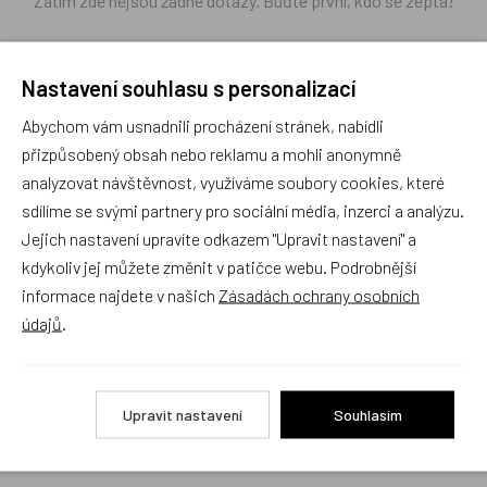
Zatím zde nejsou žádné dotazy. Buďte první, kdo se zeptá!
Nastavení souhlasu s personalizací
Abychom vám usnadnili procházení stránek, nabídli
Recenze
přizpůsobený obsah nebo reklamu a mohli anonymně
analyzovat návštěvnost, využíváme soubory cookies, které
sdílíme se svými partnery pro sociální média, inzerci a analýzu.
Produkt zatím nemá žádné hodnocení,
buďte první, kdo
Jejich nastavení upravíte odkazem "Upravit nastavení" a
produkt ohodnotí!
kdykoliv jej můžete změnit v patičce webu. Podrobnější
Přidat hodnocení
informace najdete v našich
Zásadách ochrany osobních
údajů
.
Upravit nastavení
Souhlasím
Zboží se stejným motivem