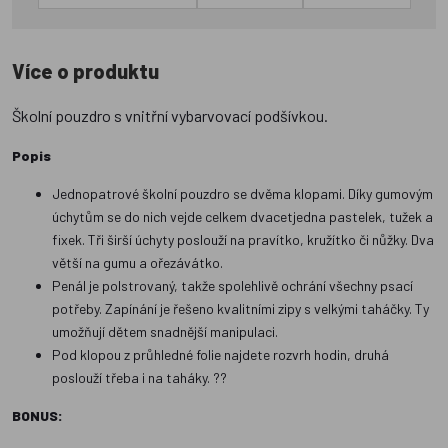
Více o produktu
Školní pouzdro s vnitřní vybarvovací podšívkou.
Popis
Jednopatrové školní pouzdro se dvěma klopami. Díky gumovým
úchytům se do nich vejde celkem dvacetjedna pastelek, tužek a
fixek. Tři širší úchyty poslouží na pravítko, kružítko či nůžky. Dva
větší na gumu a ořezávátko.
Penál je polstrovaný, takže spolehlivě ochrání všechny psací
potřeby. Zapínání je řešeno kvalitními zipy s velkými taháčky. Ty
umožňují dětem snadnější manipulaci.
Pod klopou z průhledné folie najdete rozvrh hodin, druhá
poslouží třeba i na taháky. ??
BONUS: