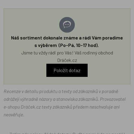
Náš sortiment dokonale známe a rádi Vám poradíme
s výběrem (Po–Pá, 10–17 hod).
Jsme tu vždy rádi pro Vás! Váš rodinný obchod
Dráček.cz
Položit dotaz
Recenze v detailu produktu a texty od zákazníků v poradně
odrážejí výhradně názory a stanoviska zákazníků. Provozovatel
e-shopu Dráček.cz texty zákazníků předem neschvaluje ani
neověřuje.