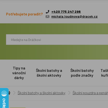
+420 775 247 296
Potřebujete poradit?
michala.loudinova@dracek.cz
Tipy na
Školní batohy a
Školní batohy
Taš
vánoční
školní aktovky
podle značky
kuf
dárky
Školní batohy a školní aktovky
Školní pouzdra a penál