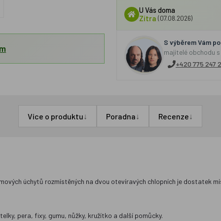
U Vás doma
Zítra
(07.08.2026)
S výběrem Vám por
em
majitelé obchodu s
+420 775 247 
↓
↓
↓
Více o produktu
Poradna
Recenze
umových úchytů rozmístěných na dvou otevíravých chlopních je dostatek mí
lky, pera, fixy, gumu, nůžky, kružítko a další pomůcky.