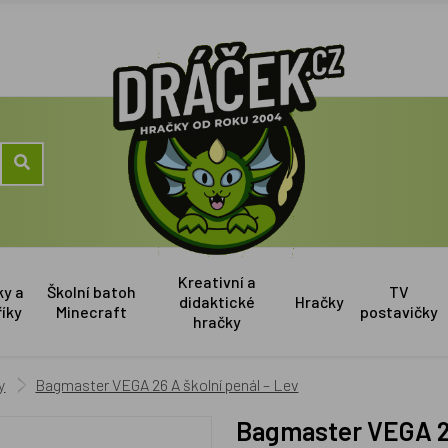
Kreativní a
ky a
Školní batoh
TV
didaktické
Hračky
říky
Minecraft
postavičky
hračky
y
Bagmaster VEGA 26 A školní penál – Lev
Bagmaster VEGA 2