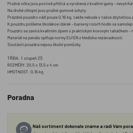
Pružná očka jsou poctivě přišitá a vyrobená z kvalitní gumy – nevytrháv
Na druhé chlopni jsou pružné gumové úchyty.
Prázdné pouzdro váží pouze 0,16 kg, takže nebude v tašce zbytečnou z
K pouzdru pošleme školákovi dárek – barevný rozvrh hodin se samolepka
Pouzdro se zavírá kvalitním zipem s praktickým kovovým taháčkem – n
Materiál na penálu splňuje normy EU/EN z hlediska nezávadnosti.
Součástí pouzdra nejsou školní pomůcky.
TŘÍDA: 1. stupeň ZŠ
ROZMĚRY: 20,5 x 13,5 x 4 cm
HMOTNOST: 0,16 kg
Poradna
Náš sortiment dokonale známe a rádi Vám pora