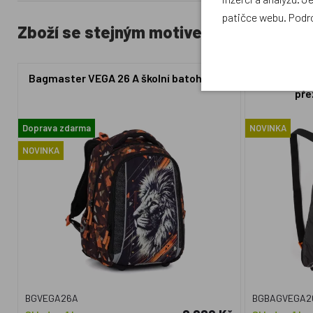
patičce webu. Podr
Zboží se stejným motivem
Bagmaster VEGA 26 A školní batoh – Lev
Bagmaster
pře
Doprava zdarma
NOVINKA
NOVINKA
BGVEGA26A
BGBAGVEGA2