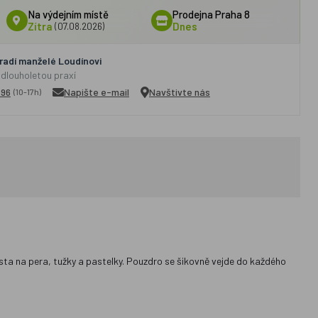
Na výdejním místě
Prodejna Praha 8
Zítra
(07.08.2026)
Dnes
adí manželé Loudínovi
 dlouholetou praxí
296
Napište e-mail
Navštivte nás
(10-17h)
sta na pera, tužky a pastelky. Pouzdro se šikovně vejde do každého