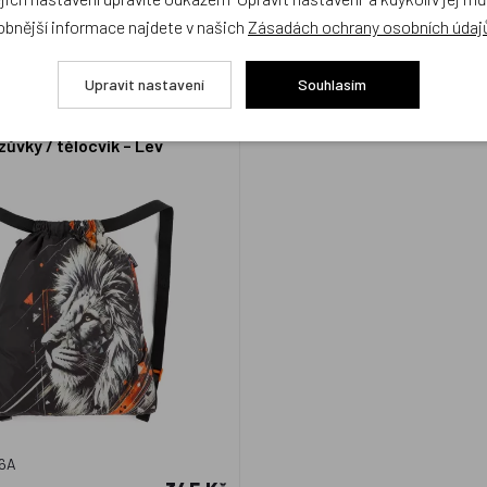
obnější informace najdete v našich
Zásadách ochrany osobních údaj
Upravit nastavení
Souhlasím
 SÁČEK VEGA 26 A školní na
zůvky / tělocvik – Lev
6A