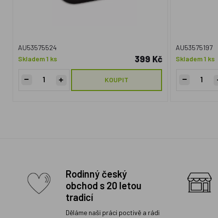
AU53575524
AU53575197
399 Kč
Skladem 1 ks
Skladem 1 ks
KOUPIT
Rodinný český
obchod s 20 letou
tradicí
Děláme naši práci poctivě a rádi