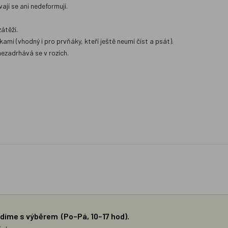
ají se ani nedeformují.
átěží.
mi (vhodný i pro prvňáky, kteří ještě neumí číst a psát).
ezadrhává se v rozích.
díme s výběrem (Po–Pá, 10–17 hod).