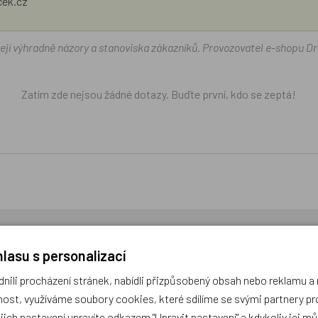
ček.cz
žejí výhradně názory a stanoviska zákazníků. Provozovatel e-shopu D
Zatím zde nejsou žádné dotazy. Buďte první, kdo se zeptá!
cení,
buďte první, kdo produkt ohodnotí!
lasu s personalizací
ili procházení stránek, nabídli přizpůsobený obsah nebo reklamu 
ost, využíváme soubory cookies, které sdílíme se svými partnery pro
ejich nastavení upravíte odkazem "Upravit nastavení" a kdykoliv jej m