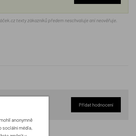
ráček.cz texty zákazníků předem neschvaluje ani neověřuje.
Přidat hodnocení
a mohli anonymně
 sociální média,
ůžete změnit v