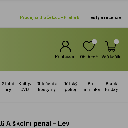
Prodejna Dráček.cz - Praha 8
Testy a recenze
0
0
Přihlášení
Oblíbené
Váš košík
Stolní
Knihy,
Oblečení a
Dětský
Pro
Black
hry
DVD
kostýmy
pokoj
miminka
Friday
6 A školní penál – Lev