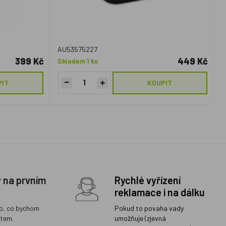
AU53575227
399 Kč
449 Kč
Skladem 1 ks
PIT
KOUPIT
y na prvním
Rychlé vyřízení
reklamace i na dálku
o, co bychom
Pokud to povaha vady
ětem.
umožňuje (zjevná