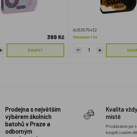
AU53575432
399 Kč
Skladem 1 ks
KOUPIT
KOU
Prodejna s největším
Kvalita vžd
výběrem školních
místě
batohů v Praze a
Prodáváme jen t
odborným
koupili i našim d