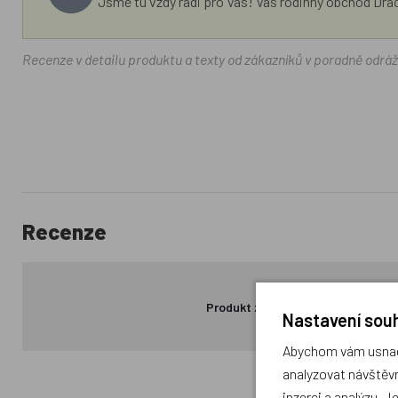
Jsme tu vždy rádi pro Vás! Váš rodinný obchod Drá
Recenze v detailu produktu a texty od zákazníků v poradně odrá
Recenze
Produkt zatím nemá žádné hodno
Nastavení souh
Abychom vám usnadn
analyzovat návštěvn
inzerci a analýzu. J