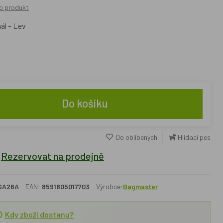
o produkt
ál – Lev
Do košíku
Do oblíbených
Hlídací pes
Rezervovat na prodejně
GA26A
EAN:
8591805017703
Výrobce:
Bagmaster
Kdy zboží dostanu?