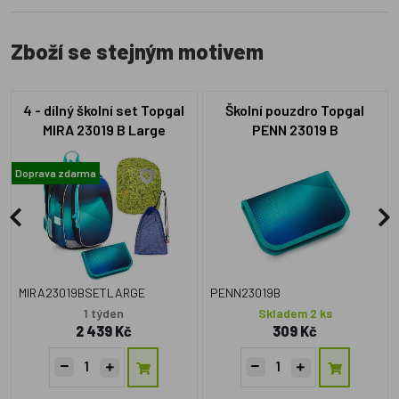
Zboží se stejným motivem
4 - dílný školní set Topgal
Školní pouzdro Topgal
MIRA 23019 B Large
PENN 23019 B
Doprava zdarma
MIRA23019BSETLARGE
PENN23019B
1 týden
Skladem 2 ks
2 439 Kč
309 Kč