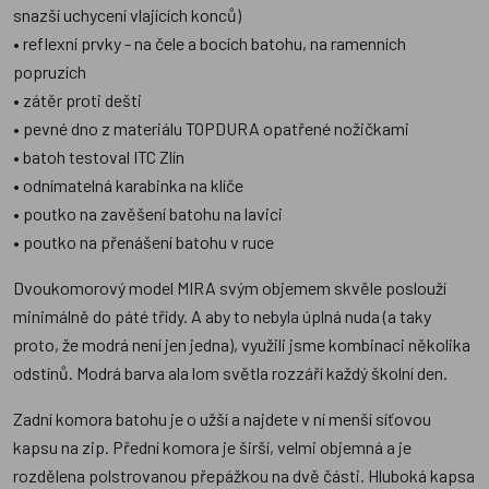
snazší uchycení vlajících konců)
• reflexní prvky - na čele a bocích batohu, na ramenních
popruzích
• zátěr proti dešti
• pevné dno z materiálu TOPDURA opatřené nožičkami
• batoh testoval ITC Zlín
• odnímatelná karabinka na klíče
• poutko na zavěšení batohu na lavici
• poutko na přenášení batohu v ruce
Dvoukomorový model MIRA svým objemem skvěle poslouží
minimálně do páté třídy. A aby to nebyla úplná nuda (a taky
proto, že modrá není jen jedna), využili jsme kombinaci několika
odstínů. Modrá barva ala lom světla rozzáří každý školní den.
Zadní komora batohu je o užší a najdete v ní menší síťovou
kapsu na zip. Přední komora je širší, velmi objemná a je
rozdělena polstrovanou přepážkou na dvě části. Hluboká kapsa