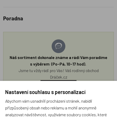
Poradna
Náš sortiment dokonale známe a rádi Vám poradíme
s výběrem (Po–Pá, 10–17 hod).
Jsme tu vždy rádi pro Vás! Váš rodinný obchod
Dráček.cz
Položit dotaz
Nastavení souhlasu s personalizací
Abychom vám usnadnili procházení stránek, nabídli
Recenze v detailu produktu a texty od zákazníků v poradně
přizpůsobený obsah nebo reklamu a mohli anonymně
odrážejí výhradně názory a stanoviska zákazníků. Provozovatel
analyzovat návštěvnost, využíváme soubory cookies, které