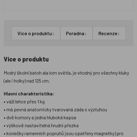
↓
↓
↓
Více o produktu
Poradna
Recenze
Více o produktu
Modrý školní batoh ala lom světla, je vhodný pro všechny kluky
(ale i holky) nad 125 cm.
Hlavní charakteristika:
• váží lehce přes 1 kg
• má pevná anatomicky tvarovaná záda s výztuhou
• dvě komory a jedna hluboká kapsa
• výškově nastavitelná hrudní přezka
• konečky ramenních popruhů jsou opatřeny magnetky (pro