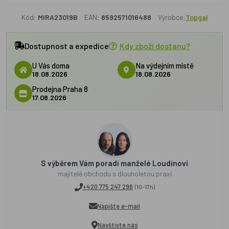
Kód:
MIRA23019B
EAN:
8592571016488
Výrobce:
Topgal
Dostupnost a expedice
Kdy zboží dostanu?
U Vás doma
Na výdejním místě
18.08.2026
18.08.2026
Prodejna Praha 8
17.08.2026
S výběrem Vám poradí manželé Loudínovi
majitelé obchodu s dlouholetou praxí
+420 775 247 296
(10-17h)
Napište e-mail
Navštivte nás