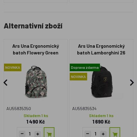
Alternativní zboží
Ars Una Ergonomický
Ars Una Ergonomický
batoh Flowery Green
batoh Lamborghini 26
NOVINKA
Doprava zdarma
NOVINKA
AU55835350
AU55835534
Skladem 1 ks
Skladem 1 ks
1 490 Kč
1 690 Kč