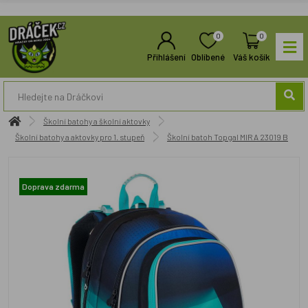
0
0
Přihlášení
Oblíbené
Váš košík
Školní batohy a školní aktovky
Školní batohy a aktovky pro 1. stupeň
Školní batoh Topgal MIRA 23019 B
Doprava zdarma