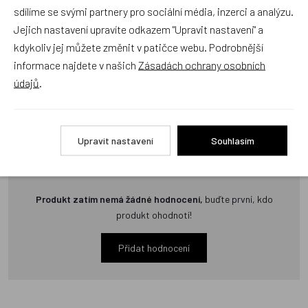
e-shopu Dráček.cz texty zákazníků předem neschvaluje ani
sdílíme se svými partnery pro sociální média, inzerci a analýzu.
neověřuje.
Jejich nastavení upravíte odkazem "Upravit nastavení" a
kdykoliv jej můžete změnit v patičce webu. Podrobnější
informace najdete v našich
Zásadách ochrany osobních
Zatím zde nejsou žádné dotazy. Buďte první, kdo se zeptá!
údajů
.
Upravit nastavení
Souhlasím
Recenze
Produkt zatím nemá žádné hodnocení,
buďte první, kdo
produkt ohodnotí!
Přidat hodnocení