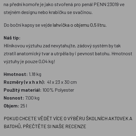
na přední komoře je jako stvořená pro penál PENN 23019 ve
stejném designu nebo krabičku se svačinou.
Do boční kapsy se vejde
lahvička o objemu 0,5 litru.
Náš tip:
Hliníkovou výztuhu zad nevytahujte, zádový systém by tak
ztratil anatomický tvar a utrpěla by i pevnost batohu. Hmotnost
výztuhy je pouze 0,04 kg!
Hmotnost:
1.18 kg
Rozměry (v x h x h):
41 x 23 x 30 cm
Použitý materiál:
100% Polyester
Nosnost:
7.00 kg
Objem:
25 l
POKUD CHCETE VĚDĚT VÍCE O VÝBĚRU ŠKOLNÍCH AKTOVEK A
BATOHŮ, PŘEČTĚTE SI NAŠE RECENZE