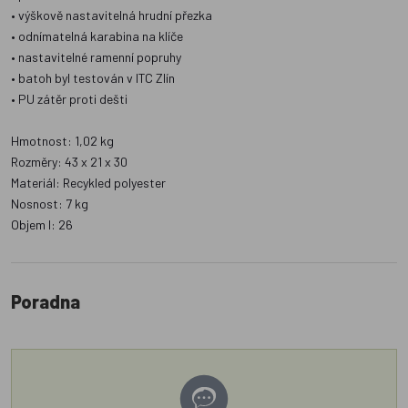
• výškově nastavitelná hrudní přezka
• odnímatelná karabina na klíče
• nastavitelné ramenní popruhy
• batoh byl testován v ITC Zlín
• PU zátěr proti dešti
Hmotnost: 1,02 kg
Rozměry: 43 x 21 x 30
Materiál: Recykled polyester
Nosnost: 7 kg
Objem l: 26
Poradna