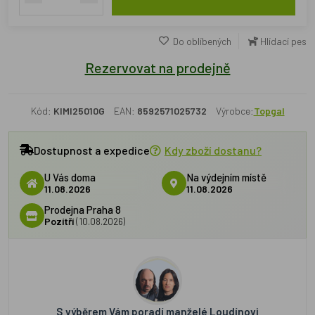
Do oblíbených
Hlídací pes
Rezervovat na prodejně
Kód:
KIMI25010G
EAN:
8592571025732
Výrobce:
Topgal
Dostupnost a expedice
Kdy zboží dostanu?
U Vás doma
Na výdejním místě
11.08.2026
11.08.2026
Prodejna Praha 8
Pozítří
(10.08.2026)
S výběrem Vám poradí manželé Loudínovi