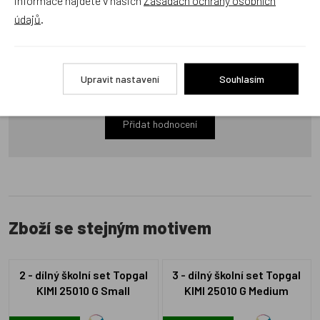
informace najdete v našich
Zásadách ochrany osobních
údajů
.
Recenze
Produkt zatím nemá žádné hodnocení,
buďte první, kdo
Upravit nastavení
Souhlasím
produkt ohodnotí!
Přidat hodnocení
Zboží se stejným motivem
2 - dílný školní set Topgal
3 - dílný školní set Topgal
KIMI 25010 G Small
KIMI 25010 G Medium