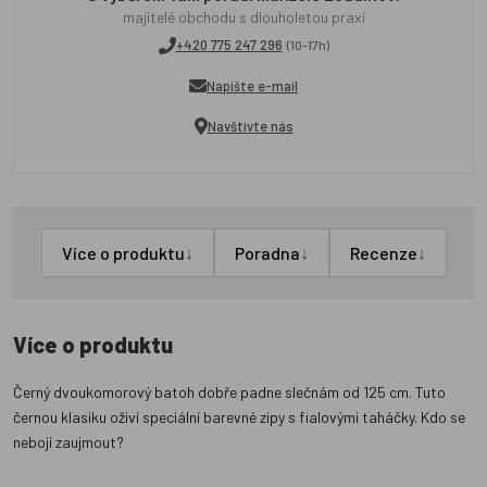
majitelé obchodu s dlouholetou praxí
+420 775 247 296
(10-17h)
Napište e-mail
Navštivte nás
↓
↓
↓
Více o produktu
Poradna
Recenze
Více o produktu
Černý dvoukomorový batoh dobře padne slečnám od 125 cm. Tuto
černou klasiku oživí speciální barevné zipy s fialovými taháčky. Kdo se
nebojí zaujmout?