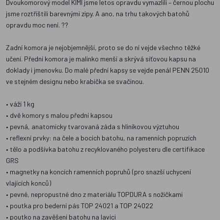
Dvoukomorový model KIMI jsme letos opravdu vymazlili – černou plochu
jsme roztříštili barevnými zipy. A ano, na trhu takových batohů
opravdu moc není. ??
Zadní komora je nejobjemnější, proto se do ní vejde všechno těžké
učení. Přední komora je malinko menší a skrývá síťovou kapsu na
doklady i jmenovku. Do malé přední kapsy se vejde penál PENN 25010
ve stejném designu nebo krabička se svačinou.
• váží 1 kg
• dvě komory s malou přední kapsou
• pevná, anatomicky tvarovaná záda s hliníkovou výztuhou
• reflexní prvky: na čele a bocích batohu, na ramenních popruzích
• tělo a podšívka batohu z recyklovaného polyesteru dle certifikace
GRS
• magnetky na koncích ramenních popruhů (pro snazší uchycení
vlajících konců)
• pevné, nepropustné dno z materiálu TOPDURA s nožičkami
• poutka pro bederní pás TOP 24021 a TOP 24022
• poutko na zavěšení batohu na lavici