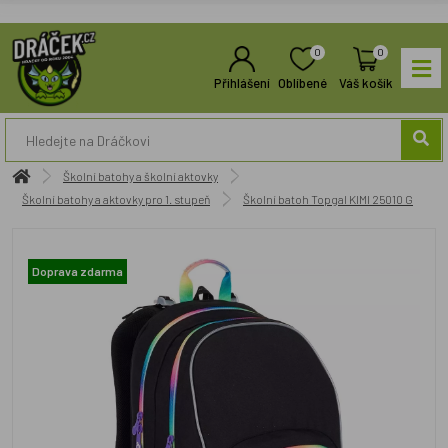
0
0
Přihlášení
Oblíbené
Váš košík
Školní batohy a školní aktovky
Školní batohy a aktovky pro 1. stupeň
Školní batoh Topgal KIMI 25010 G
Doprava zdarma