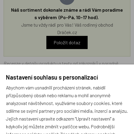
Náš sortiment dokonale známe a rádi Vám poradíme
s výběrem (Po–Pá, 10–17 hod).
Jsme tu vždy rádi pro Vás! Váš rodinný obchod
Dráček.cz
Položit dotaz
Recenze v detailu produktu a texty od zákazníků v poradně
odrážejí výhradně názory a stanoviska zákazníků. Provozovatel
Nastavení souhlasu s personalizací
e-shopu Dráček.cz texty zákazníků předem neschvaluje ani
neověřuje.
Abychom vám usnadnili procházení stránek, nabídli
přizpůsobený obsah nebo reklamu a mohli anonymně
analyzovat návštěvnost, využíváme soubory cookies, které
Zatím zde nejsou žádné dotazy. Buďte první, kdo se zeptá!
sdílíme se svými partnery pro sociální média, inzerci a analýzu.
Jejich nastavení upravíte odkazem "Upravit nastavení" a
kdykoliv jej můžete změnit v patičce webu. Podrobnější