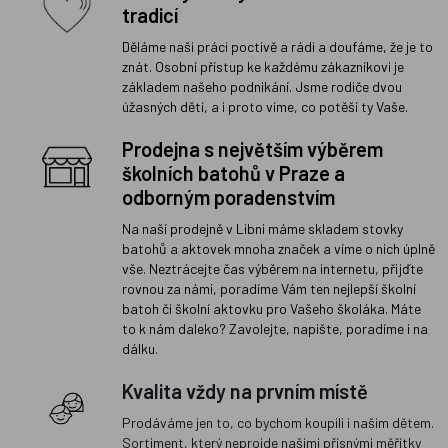
tradicí
Děláme naši práci poctivě a rádi a doufáme, že je to
znát. Osobní přístup ke každému zákazníkovi je
základem našeho podnikání. Jsme rodiče dvou
úžasných dětí, a i proto víme, co potěší ty Vaše.
Prodejna s největším výběrem
školních batohů v Praze a
odborným poradenstvím
Na naší prodejně v Libni máme skladem stovky
batohů a aktovek mnoha značek a víme o nich úplně
vše. Neztrácejte čas výběrem na internetu, přijďte
rovnou za námi, poradíme Vám ten nejlepší školní
batoh či školní aktovku pro Vašeho školáka. Máte
to k nám daleko? Zavolejte, napište, poradíme i na
dálku.
Kvalita vždy na prvním místě
Prodáváme jen to, co bychom koupili i našim dětem.
Sortiment, který neprojde našimi přísnými měřítky