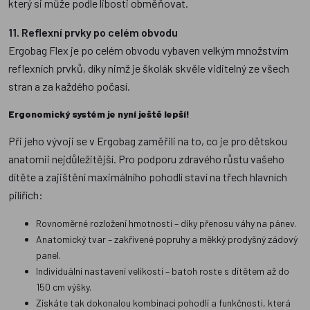
který si může podle libosti obměňovat.
11. Reflexní prvky po celém obvodu
Ergobag Flex je po celém obvodu vybaven velkým množstvím
reflexních prvků, díky nimž je školák skvěle viditelný ze všech
stran a za každého počasí.
Ergonomický systém je nyní ještě lepší!
Při jeho vývoji se v Ergobag zaměřili na to, co je pro dětskou
anatomii nejdůležitější. Pro podporu zdravého růstu vašeho
dítěte a zajištění maximálního pohodlí staví na třech hlavních
pilířích:
Rovnoměrné rozložení hmotnosti – díky přenosu váhy na pánev.
Anatomický tvar – zakřivené popruhy a měkký prodyšný zádový
panel.
Individuální nastavení velikosti – batoh roste s dítětem až do
150 cm výšky.
Získáte tak dokonalou kombinaci pohodlí a funkčnosti, která