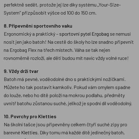
perfektně sedět, protože jej lze díky systému „Your-Size-
System“ přizpůsobit výšce od 100 do 150 cm.
8. Připevnění sportovního vaku
Ergonomický a praktický –
sportovní pytel Ergobag
se nemusí
nosit jen jako batoh! Na cestě do školy ho lze snadno připevnit
na Ergobag Flex na třech místech. Váha se tak nejen
rovnoměrně rozloží, ale děti budou mít navíc vždy volné ruce!
9. Vždy drží tvar
Batoh má pevné, voděodolné dno s praktickými nožičkami.
Můžete ho tak postavit kamkoliv. Pokud vám omylem spadne
do louže, nebo ho dítě položí na mokrou podlahu, předměty
uvnitř batohu zůstanou suché, jelikož je spodní díl voděodolný.
10. Povrchy pro Kletties
Na školní tašce jsou připevněny celkem čtyři suché zipy pro
barevné
Kletties
. Díky tomu má každé dítě jedinečný batoh,