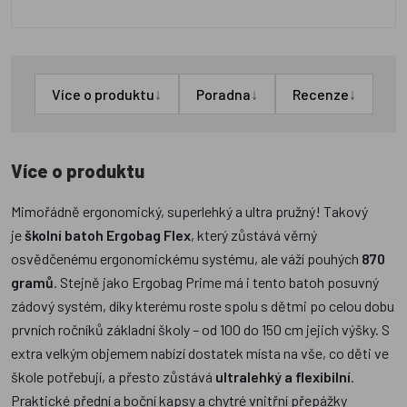
↓
↓
↓
Více o produktu
Poradna
Recenze
Více o produktu
Mimořádně ergonomický, superlehký a ultra pružný! Takový
je
školní batoh Ergobag Flex
, který zůstává věrný
osvědčenému ergonomickému systému, ale váží pouhých
870
gramů
. Stejně jako Ergobag Prime má i tento batoh posuvný
zádový systém, díky kterému roste spolu s dětmi po celou dobu
prvních ročníků základní školy – od 100 do 150 cm jejich výšky. S
extra velkým objemem nabízí dostatek místa na vše, co děti ve
škole potřebují, a přesto zůstává
ultralehký a flexibilní
.
Praktické přední a boční kapsy a chytré vnitřní přepážky