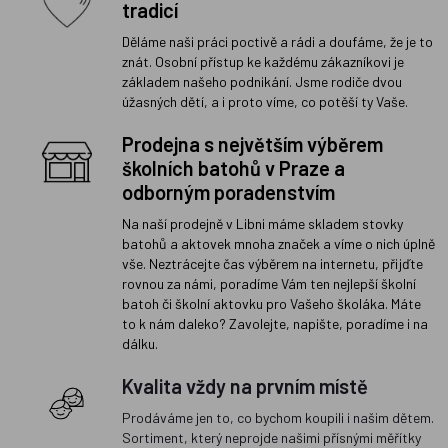
tradicí
Děláme naši práci poctivě a rádi a doufáme, že je to
znát. Osobní přístup ke každému zákazníkovi je
základem našeho podnikání. Jsme rodiče dvou
úžasných dětí, a i proto víme, co potěší ty Vaše.
Prodejna s největším výběrem
školních batohů v Praze a
odborným poradenstvím
Na naší prodejně v Libni máme skladem stovky
batohů a aktovek mnoha značek a víme o nich úplně
vše. Neztrácejte čas výběrem na internetu, přijďte
rovnou za námi, poradíme Vám ten nejlepší školní
batoh či školní aktovku pro Vašeho školáka. Máte
to k nám daleko? Zavolejte, napište, poradíme i na
dálku.
Kvalita vždy na prvním místě
Prodáváme jen to, co bychom koupili i našim dětem.
Sortiment, který neprojde našimi přísnými měřítky