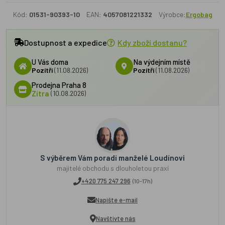
Kód:
01531-90393-10
EAN:
4057081221332
Výrobce:
Ergobag
Dostupnost a expedice
Kdy zboží dostanu?
U Vás doma
Na výdejním místě
Pozítří
(11.08.2026)
Pozítří
(11.08.2026)
Prodejna Praha 8
Zítra
(10.08.2026)
S výběrem Vám poradí manželé Loudínovi
majitelé obchodu s dlouholetou praxí
+420 775 247 296
(10-17h)
Napište e-mail
Navštivte nás