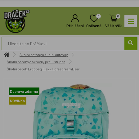
0
0
Přihlášení
Oblíbené
Váš košík
Školní batohy a školní aktovky
Školní batohy a aktovky pro 1. stupeň
Školní batoh Ergobag Flex - HorsedreamBear
Doprava zdarma
NOVINKA