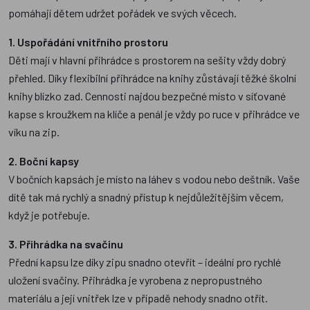
pomáhají dětem udržet pořádek ve svých věcech.
1. Uspořádání vnitřního prostoru
Děti mají v hlavní přihrádce s prostorem na sešity vždy dobrý
přehled. Díky flexibilní přihrádce na knihy zůstávají těžké školní
knihy blízko zad. Cennosti najdou bezpečné místo v síťované
kapse s kroužkem na klíče a penál je vždy po ruce v přihrádce ve
víku na zip.
2. Boční kapsy
V bočních kapsách je místo na láhev s vodou nebo deštník. Vaše
dítě tak má rychlý a snadný přístup k nejdůležitějším věcem,
když je potřebuje.
3. Přihrádka na svačinu
Přední kapsu lze díky zipu snadno otevřít – ideální pro rychlé
uložení svačiny. Přihrádka je vyrobena z nepropustného
materiálu a její vnitřek lze v případě nehody snadno otřít.