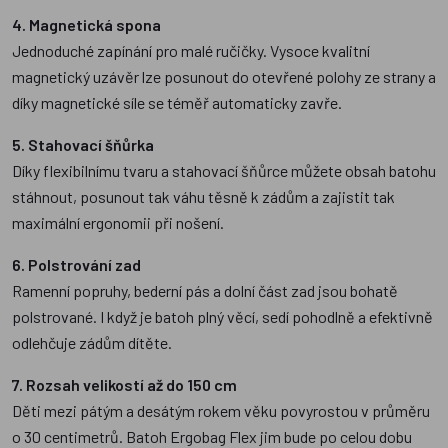
4. Magnetická spona
Jednoduché zapínání pro malé ručičky. Vysoce kvalitní
magnetický uzávěr lze posunout do otevřené polohy ze strany a
díky magnetické síle se téměř automaticky zavře.
5. Stahovací šňůrka
Díky flexibilnímu tvaru a stahovací šňůrce můžete obsah batohu
stáhnout, posunout tak váhu těsně k zádům a zajistit tak
maximální ergonomii při nošení.
6. Polstrování zad
Ramenní popruhy, bederní pás a dolní část zad jsou bohatě
polstrované. I když je batoh plný věcí, sedí pohodlně a efektivně
odlehčuje zádům dítěte.
7. Rozsah velikostí až do 150 cm
Děti mezi pátým a desátým rokem věku povyrostou v průměru
o 30 centimetrů. Batoh Ergobag Flex jim bude po celou dobu