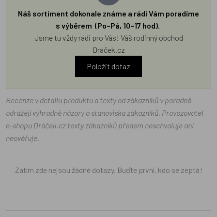
Náš sortiment dokonale známe a rádi Vám poradíme
s výběrem (Po–Pá, 10–17 hod).
Jsme tu vždy rádi pro Vás! Váš rodinný obchod
Dráček.cz
Položit dotaz
Recenze v detailu produktu a texty od zákazníků v poradně
odrážejí výhradně názory a stanoviska zákazníků. Provozovatel
e-shopu Dráček.cz texty zákazníků předem neschvaluje ani
neověřuje.
Zatím zde nejsou žádné dotazy. Buďte první, kdo se zeptá!