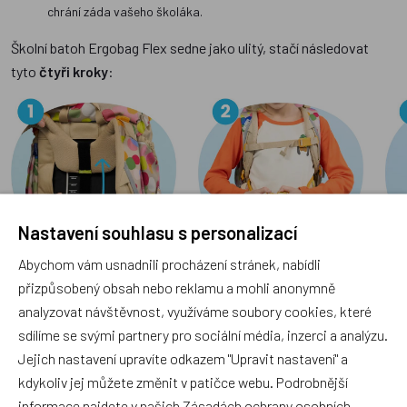
chrání záda vašeho školáka.
Školní batoh Ergobag Flex sedne jako ulitý, stačí následovat
tyto
čtyři kroky
:
Nastavení souhlasu s personalizací
Abychom vám usnadnili procházení stránek, nabídli
Výška
: Rozložte zadní část a nastavte popruhy tak, aby
přizpůsobený obsah nebo reklamu a mohli anonymně
odpovídaly výšce vašeho dítěte. Nastavovací stupnice berte
analyzovat návštěvnost, využíváme soubory cookies, které
jen jako vodítko, důležité je, aby to bylo pohodlné pro vašeho
sdílíme se svými partnery pro sociální média, inzerci a analýzu.
školáka.
Boky
: Utáhněte bederní pás v oblasti boků. Tím přenesete
Jejich nastavení upravíte odkazem "Upravit nastavení" a
většinu zátěže z ramen na pánev, což je pro zdraví zad ideální.
kdykoliv jej můžete změnit v patičce webu. Podrobnější
Ramena
: Dotáhněte ramenní popruhy (směrem dozadu a dolů).
informace najdete v našich
Zásadách ochrany osobních