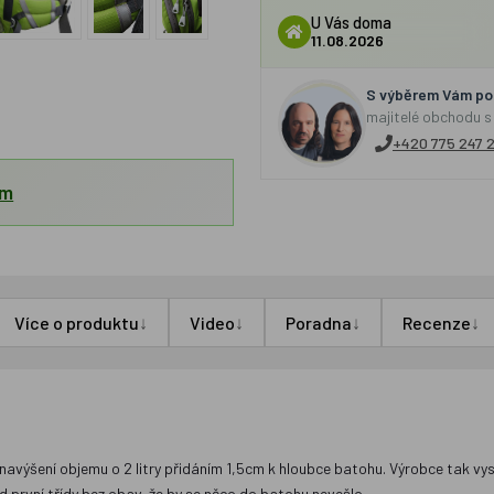
U Vás doma
11.08.2026
S výběrem Vám por
majitelé obchodu s
+420 775 247 
em
↓
↓
↓
↓
Více o produktu
Video
Poradna
Recenze
navýšení objemu o 2 litry přidáním 1,5cm k hloubce batohu. Výrobce tak vy
d první třídy bez obav, že by se něco do batohu nevešlo