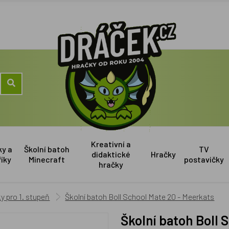
Kreativní a
ky a
Školní batoh
TV
didaktické
Hračky
říky
Minecraft
postavičky
hračky
y pro 1. stupeň
Školní batoh Boll School Mate 20 - Meerkats
Školní batoh Boll