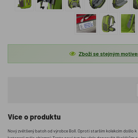
Zboží se stejným motiv
Více o produktu
Nový zvětšený batoh od výrobce Boll. Oproti starším kolekcím došlo k 
kategorii málo objemný. Tento nový typ lze vřele doporučit školákům o