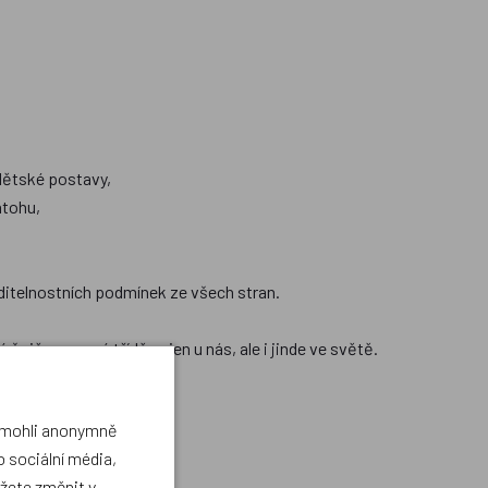
dětské postavy,
atohu,
ditelnostních podmínek ze všech stran.
pičce ve své třídě nejen u nás, ale i jinde ve světě.
a mohli anonymně
 sociální média,
ůžete změnit v