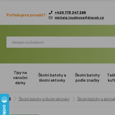
+420 775 247 296
Potřebujete poradit?
michala.loudinova@dracek.cz
Tipy na
Školní batohy a
Školní batohy
Taš
vánoční
školní aktovky
podle značky
kuf
dárky
Školní batohy a školní aktovky
Školní batohy a aktovk