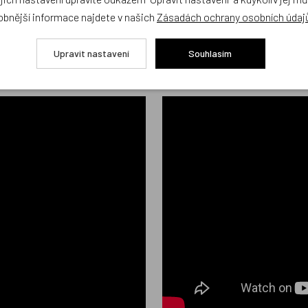
elý první stupeň
obnější informace najdete v našich
Zásadách ochrany osobních údaj
Upravit nastavení
Souhlasím