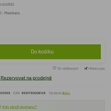
o produkt
0 - Meerkats
Do košíku
Do oblíbených
Hlídací pes
Rezervovat na prodejně
003059
EAN:
8591790006126
Výrobce:
BoLL
Kdy zboží dostanu?