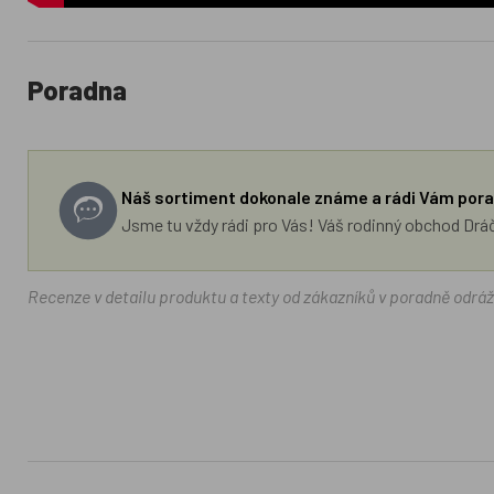
Poradna
Náš sortiment dokonale známe a rádi Vám pora
Jsme tu vždy rádi pro Vás! Váš rodinný obchod Drá
Recenze v detailu produktu a texty od zákazníků v poradně odrá