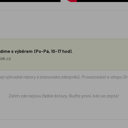
díme s výběrem (Po–Pá, 10–17 hod).
ček.cz
žejí výhradně názory a stanoviska zákazníků. Provozovatel e-shopu D
Zatím zde nejsou žádné dotazy. Buďte první, kdo se zeptá!