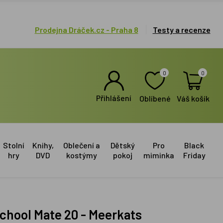
Prodejna Dráček.cz - Praha 8
Testy a recenze
0
0
Přihlášení
Oblíbené
Váš košík
Stolní
Knihy,
Oblečení a
Dětský
Pro
Black
hry
DVD
kostýmy
pokoj
miminka
Friday
 School Mate 20 - Meerkats