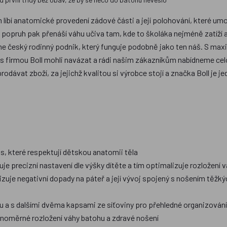
ám líbí anatomické provedení zádové části a její polohování, které u
 popruh pak přenáší váhu učiva tam, kde to školáka nejméně zatíží a
říme český rodinný podnik, který funguje podobně jako ten náš. S ma
i s firmou Boll mohli navázat a rádi našim zákazníkům nabídneme celo
vat zboží, za jejichž kvalitou si výrobce stojí a značka Boll je jed
, které respektují dětskou anatomii těla
e precizní nastavení dle výšky dítěte a tím optimalizuje rozložení 
zuje negativní dopady na páteř a její vývoj spojený s nošením těžk
u a s dalšími dvěma kapsami ze síťoviny pro přehledné organizová
vnoměrné rozložení váhy batohu a zdravé nošení