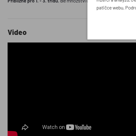
Přibližně pro 1. - 3. třídu
, dle množství učebnic ve vaší škole i c
patičce webu. Podr
Video