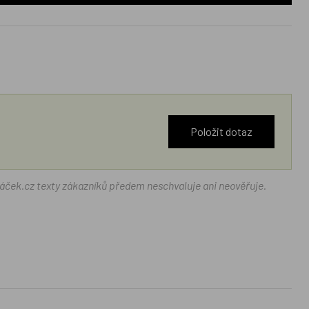
Položit dotaz
ráček.cz texty zákazníků předem neschvaluje ani neověřuje.