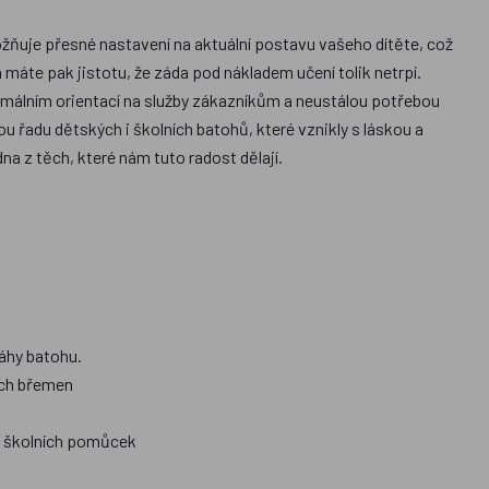
možňuje přesné nastavení na aktuální postavu vašeho dítěte, což
 máte pak jistotu, že záda pod nákladem učení tolik netrpí.
ximálním orientací na služby zákazníkům a neustálou potřebou
u řadu dětských i školních batohů, které vznikly s láskou a
na z těch, které nám tuto radost dělají.
váhy batohu.
ých břemen
ní školních pomůcek