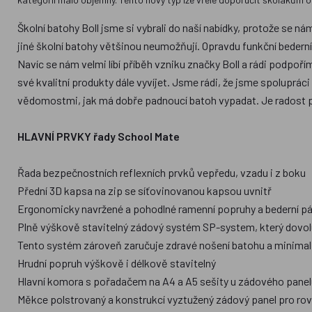
Školní batohy Boll jsme si vybrali do naší nabídky, protože se n
jiné školní batohy většinou neumožňují. Opravdu funkční bederní
Navíc se nám velmi líbí příběh vzniku značky Boll a rádi podpo
své kvalitní produkty dále vyvíjet. Jsme rádi, že jsme spoluprác
vědomostmi, jak má dobře padnoucí batoh vypadat. Je radost prodá
HLAVNÍ PRVKY řady School Mate
Řada bezpečnostních reflexních prvků vepředu, vzadu i z boku
Přední 3D kapsa na zip se síťovinovanou kapsou uvnitř
Ergonomicky navržené a pohodlné ramenní popruhy a bederní pás
Plně výškově stavitelný zádový systém SP-system, který dovoluj
Tento systém zároveň zaručuje zdravé nošení batohu a minimali
Hrudní popruh výškově i délkově stavitelný
Hlavní komora s pořadačem na A4 a A5 sešity u zádového panel
Měkce polstrovaný a konstrukcí vyztužený zádový panel pro ro