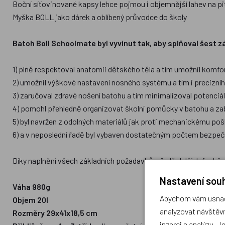
Boční síťovinované kapsy lehce pojmou i objemnější lahev na pi
Myška BOLL jako dárek a oblíbený průvodce do školy
Batoh Boll Schoolmate byl vyvinut tak, aby splňoval šest 
1) plně respektoval anatomii dětského těla a tím umožnil komfor
2) umožnil výškové nastavení nosného systému a tím i precizní
3) zaručoval zdravé nošení batohu a tím minimalizoval potenci
4) pomohl přehledně organizovat školní pomůcky v batohu a zab
5) byl navržen z odolných materiálů jak proti mechanickému poš
6) a v neposlední řadě byl vybaven dostatečným počtem bezpečno
Díky naplnění všech základních požadavků a řadě dalších funkční
Nastavení souh
Váha 980g
Abychom vám usnadn
Objem 20l
analyzovat návštěvn
Rozměry 29x41x18,5 cm
inzerci a analýzu. J