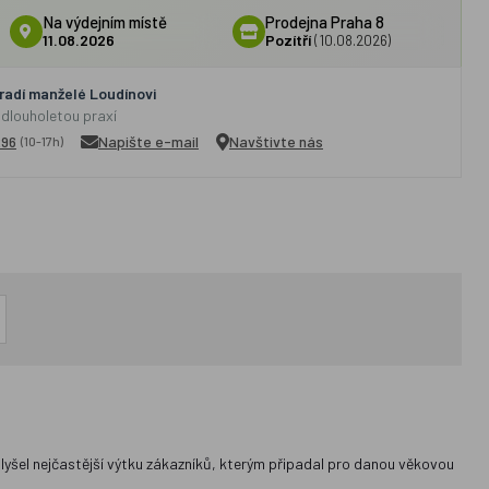
Na výdejním místě
Prodejna Praha 8
11.08.2026
Pozítří
(10.08.2026)
adí manželé Loudínovi
 dlouholetou praxí
296
Napište e-mail
Navštivte nás
(10-17h)
slyšel nejčastější výtku zákazníků, kterým připadal pro danou věkovou