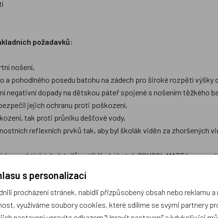
tí
základních požadavků:
tní nošení,
ho a pohodlného posedu batohu na zádech pro široké rozpětí výšky 
ální negativní dopady na dětskou páteř spojené s nošením těžkého b
ezpečil jejich ochranu proti poškození,
kození, tak proti průniku dešťové vody,
stních reflexních prvků tak, aby byl školák viděn za zhoršených vi
ch a praktických detailů patří školní batoh SCHOOL MATE k naprosté š
lasu s personalizací
ili procházení stránek, nabídli přizpůsobený obsah nebo reklamu 
ost, využíváme soubory cookies, které sdílíme se svými partnery pro
ejich nastavení upravíte odkazem "Upravit nastavení" a kdykoliv jej m