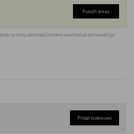
Položit dotaz
ráček.cz texty zákazníků předem neschvaluje ani neověřuje.
Přidat hodnocení