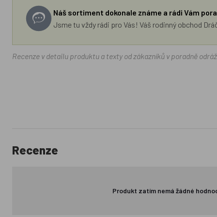
Náš sortiment dokonale známe a rádi Vám pora
Jsme tu vždy rádi pro Vás! Váš rodinný obchod Drá
Recenze v detailu produktu a texty od zákazníků v poradně odrá
Recenze
Produkt zatím nemá žádné hodno