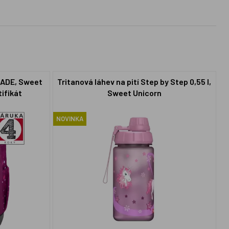
RADE, Sweet
Tritanová láhev na pití Step by Step 0,55 l,
ifikát
Sweet Unicorn
NOVINKA