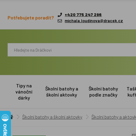
+420 775 247 296
Potřebujete poradit?
michala.loudinova@dracek.cz
Tipy na
Školní batohy a
Školní batohy
Taš
vánoční
školní aktovky
podle značky
kuf
dárky
Školní batohy a školní aktovky
Školní batohy a aktovk