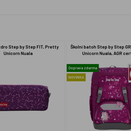
zdro Step by Step FIT, Pretty
Školní batoh Step by Step G
Unicorn Nuala
Unicorn Nuala, AGR cert
Doprava zdarma
NOVINKA