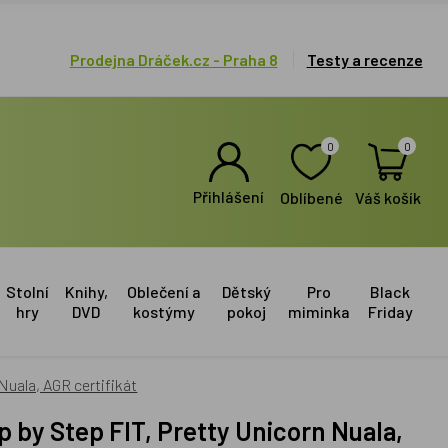
Prodejna Dráček.cz - Praha 8
Testy a recenze
0
0
Přihlášení
Oblíbené
Váš košík
Stolní
Knihy,
Oblečení a
Dětský
Pro
Black
hry
DVD
kostýmy
pokoj
miminka
Friday
Nuala, AGR certifikát