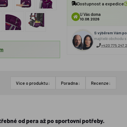
Dostupnost a expedice
U Vás doma
10.08.2026
S výběrem Vám por
majitelé obchodu s
+420 775 247 
em
↓
↓
↓
Více o produktu
Poradna
Recenze
třebné od pera až po sportovní potřeby.