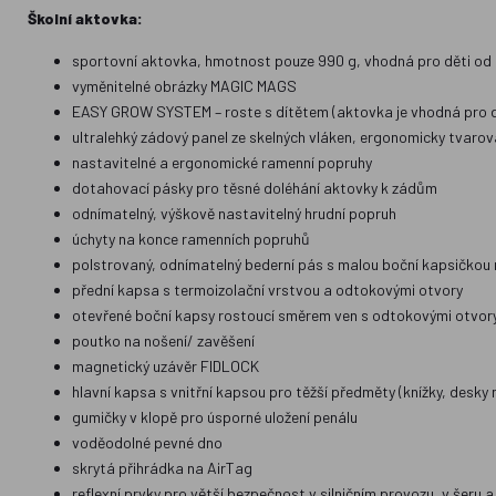
Školní aktovka:
sportovní aktovka, hmotnost pouze 990 g, vhodná pro děti od 
vyměnitelné obrázky MAGIC MAGS
EASY GROW SYSTEM – roste s dítětem (aktovka je vhodná pro dět
ultralehký zádový panel ze skelných vláken, ergonomicky tvar
nastavitelné a ergonomické ramenní popruhy
dotahovací pásky pro těsné doléhání aktovky k zádům
odnímatelný, výškově nastavitelný hrudní popruh
úchyty na konce ramenních popruhů
polstrovaný, odnímatelný bederní pás s malou boční kapsičkou 
přední kapsa s termoizolační vrstvou a odtokovými otvory
otevřené boční kapsy rostoucí směrem ven s odtokovými otvor
poutko na nošení/ zavěšení
magnetický uzávěr FIDLOCK
hlavní kapsa s vnitřní kapsou pro těžší předměty (knížky, desky 
gumičky v klopě pro úsporné uložení penálu
voděodolné pevné dno
skrytá přihrádka na AirTag
reflexní prvky pro větší bezpečnost v silničním provozu, v šeru 