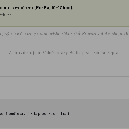
díme s výběrem (Po–Pá, 10–17 hod).
ček.cz
žejí výhradně názory a stanoviska zákazníků. Provozovatel e-shopu D
Zatím zde nejsou žádné dotazy. Buďte první, kdo se zeptá!
cení,
buďte první, kdo produkt ohodnotí!