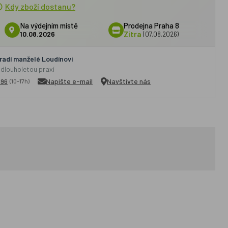
Kdy zboží dostanu?
Na výdejním místě
Prodejna Praha 8
10.08.2026
Zítra
(07.08.2026)
adí manželé Loudínovi
 dlouholetou praxí
296
Napište e-mail
Navštivte nás
(10-17h)