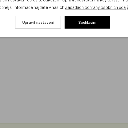
rtner)
obnější informace najdete v našich
Zásadách ochrany osobních údaj
mínkami pro zaměstnance, člen organizace amfori
tifikací bluesign
Upravit nastavení
Souhlasím