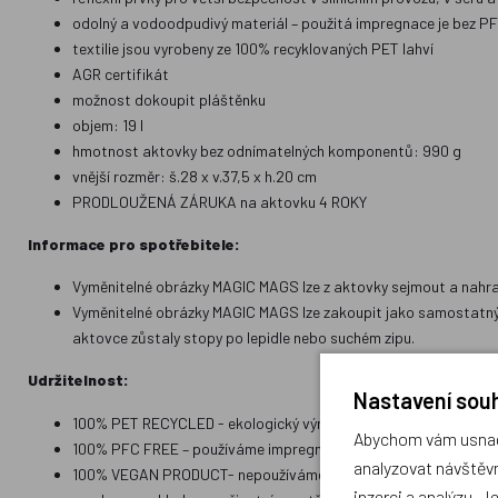
odolný a vodoodpudivý materiál – použitá impregnace je bez P
textilie jsou vyrobeny ze 100% recyklovaných PET lahví
AGR certifikát
možnost dokoupit pláštěnku
objem: 19 l
hmotnost aktovky bez odnímatelných komponentů: 990 g
vnější rozměr: š.28 x v.37,5 x h.20 cm
PRODLOUŽENÁ ZÁRUKA na aktovku 4 ROKY
Informace pro spotřebitele:
Vyměnitelné obrázky MAGIC MAGS lze z aktovky sejmout a nahrad
Vyměnitelné obrázky MAGIC MAGS lze zakoupit jako samostatný 
aktovce zůstaly stopy po lepidle nebo suchém zipu.
Udržitelnost:
Nastavení souh
100% PET RECYCLED - ekologický výrobek, látka je vyrobená z 
Abychom vám usnadn
100% PFC FREE – používáme impregnaci bez škodlivých PFC chem
analyzovat návštěvn
100% VEGAN PRODUCT- nepoužíváme materiály živočišného p
inzerci a analýzu. J