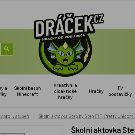
Kreativní a
ky a
Školní batoh
TV
didaktické
Hračky
říky
Minecraft
postavičky
hračky
y pro 1. stupeň
Školní aktovka Step by Step FIT, Pretty Unicorn 
Školní aktovka Step by Step FIT, Pretty Unicorn Nuala,