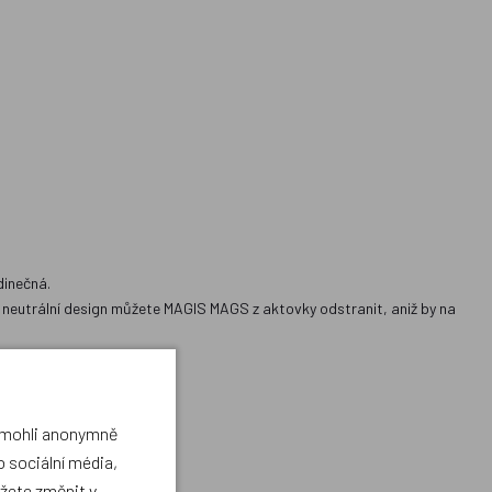
dinečná.
 neutrální design můžete MAGIS MAGS z aktovky odstranit, aniž by na
a mohli anonymně
 sociální média,
ůžete změnit v