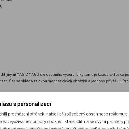
FC
it jinými MAGIC MAGS dle osobního výběru. Díky tomu je každá aktovka je
set. Set se skládá ze dvou magnetických obrázků a jednoho přívěšku. Pro
lasu s personalizací
recyklovaných PET lahví
ili procházení stránek, nabídli přizpůsobený obsah nebo reklamu 
ikálií, naše impregnace je šetrná vyrobená na vodní bázi
ost, využíváme soubory cookies, které sdílíme se svými partnery pro
ůvodu
ejich nastavení upravíte odkazem "Upravit nastavení" a kdykoliv jej m