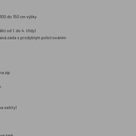
100 do 150 cm výšky
i od 1. do 4. třídy)
ovaná záda s prodyšným polstrováním
na zip
y
na sešity)
a ve tmě