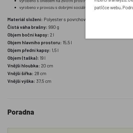
vyrobeno s ohledem na životní prostředí (bluesign® - System Pa
patičce webu. Podr
vyrobeno v provozu s dobrými sociálními a bezpečnostními pod
Materiál složení:
Polyester s povrchovou úpravou bez PFC a cer
Čistá váha brašny:
990 g
Objem boční kapsy:
2 l
Objem hlavního prostoru:
15,5 l
Objem přední kapsy:
1,5 l
Objem (taška):
19 l
Vnější hloubka:
20 cm
Vnější šířka:
28 cm
Vnější výška:
37,5 cm
Poradna