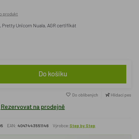
o produkt
, Pretty Unicorn Nuala, AGR certifikát
Do košíku
Do oblíbených
Hlídací pes
Rezervovat na prodejně
05
EAN:
4047443551146
Výrobce:
Step by Step